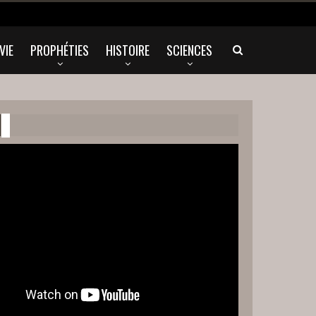
VIE
PROPHÉTIES
HISTOIRE
SCIENCES