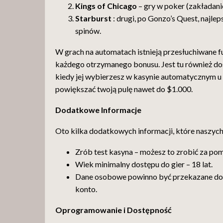
Kings of Chicago
– gry w poker (zakładani
Starburst
: drugi, po Gonzo’s Quest, naj
spinów.
W grach na automatach istnieją przesłuchiwane fu
każdego otrzymanego bonusu. Jest tu również do
kiedy jej wybierzesz w kasynie automatycznym u 
powiększać twoją pulę nawet do $1.000.
Dodatkowe Informacje
Oto kilka dodatkowych informacji, które naszyc
Zrób test kasyna – możesz to zrobić za po
Wiek minimalny dostępu do gier – 18 lat.
Dane osobowe powinno być przekazane do I
konto.
Oprogramowanie i Dostępność