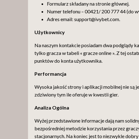
Formularz składany na stronie głównej.
Numer telefonu – 00421/ 200 777 44 (do w
Adres email: support@ivybet.com.
Użytkownicy
Na naszym kontakcie posiadam dwa podglądy kasy
tylko gracza w tabeli « gracze online ». Z tej ost
punktów do konta użytkownika.
Performancja
Wysoka jakość strony i aplikacji mobilnej nie są 
zdziwiony tym ile oferuje w kwestii gier.
Analiza Ogólna
Wyżej przedstawione informacje dają nam solidn
bezpośredniej metodzie korzystania przez graczy
stacjonarnych. Na koniec jest to niezwykle dobr