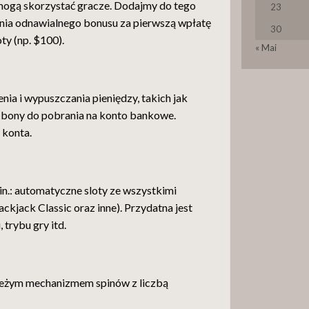
mogą skorzystać gracze. Dodajmy do tego
23
11
ania odnawialnego bonusu za pierwszą wpłatę
30
y (np. $100).
« Mai
12
ia i wypuszczania pieniędzy, takich jak
a, bony do pobrania na konto bankowe.
13
 konta.
14
in.: automatyczne sloty ze wszystkimi
kjack Classic oraz inne). Przydatna jest
 trybu gry itd.
15
wieżym mechanizmem spinów z liczbą
16