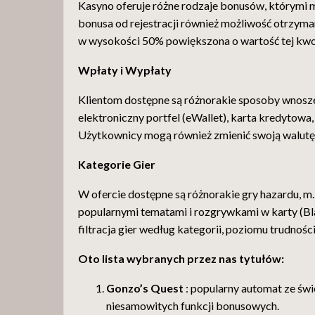
Kasyno oferuje różne rodzaje bonusów, którymi 
bonusa od rejestracji również możliwość otrzym
w wysokości 50% powiększona o wartość tej kwot
Wpłaty i Wypłaty
Klientom dostępne są różnorakie sposoby wnoszen
elektroniczny portfel (eWallet), karta kredytow
Użytkownicy mogą również zmienić swoją walutę
Kategorie Gier
W ofercie dostępne są różnorakie gry hazardu, m.
popularnymi tematami i rozgrywkami w karty (Blac
filtracja gier według kategorii, poziomu trudności,
Oto lista wybranych przez nas tytułów:
Gonzo’s Quest
: popularny automat ze ś
niesamowitych funkcji bonusowych.