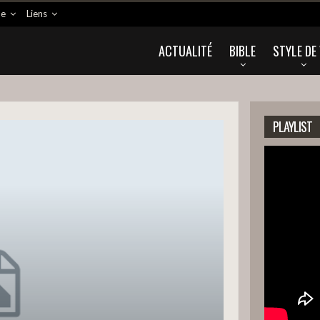
ne
Liens
ACTUALITÉ
BIBLE
STYLE DE 
PLAYLIST