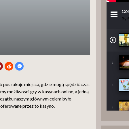
Con
By 
2
ób poszukuje miejsca, gdzie mogą spędzić czas
3
śmy możliwości gry w kasynach online, a jedną
 początku naszym głównym celem było
i oferowane przez to kasyno.
4