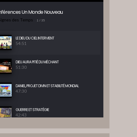
férences Un Monde Nouveau
Signes des Temps
1
/ 35
LE DIEU DU CIEL INTERVIENT
54:51
DIEU AURA PITIÉ DU MÉCHANT
51:30
DANIEL, PROJET DIVIN ET STABILITÉ MONDIAL
47:30
GUERRE ET STRATÉGIE
42:43
BONHEUR POUR ISRAEL ET LES NATIONS