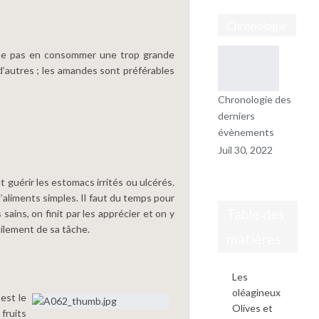
P
5
IS
Chronologie
42:47
E
L
G
N
 à ne pas en consommer une trop grande
D
6
d’autres ; les amandes sont préférables
G
45:15
E
M
Chronologie des
ÉV
derniers
L
7
?
évènements
42:12
Juil 30, 2022
LE
B
8
t guérir les estomacs irrités ou ulcérés.
D
39:09
aliments simples. Il faut du temps pour
Table des
ains, on finit par les apprécier et on y
C
D
cilement de sa tâche.
9
matières
D
41:08
L
Les
FO
10
oléagineux
E
est le
48:09
D
Olives et
 fruits
FA