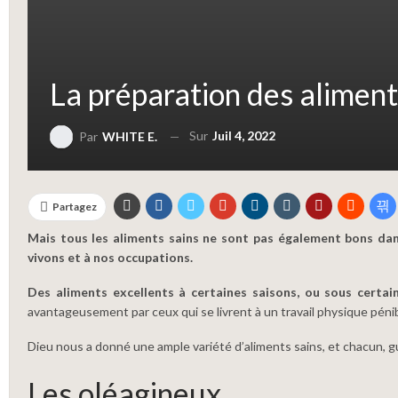
La préparation des aliment
Sur
Juil 4, 2022
Par
WHITE E.
Partagez
Mais tous les aliments sains ne sont pas également bons dans 
vivons et à nos occupations.
Des aliments excellents à certaines saisons, ou sous certai
avantageusement par ceux qui se livrent à un travail physique péni
Dieu nous a donné une ample variété d’aliments sains, et chacun, gui
Les oléagineux