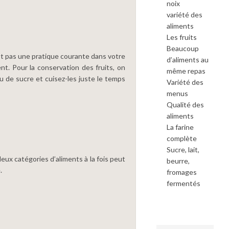
noix
3.
A
variété des
D
11
S
aliments
49:20
LE
Les fruits
G
2.
JE
Beaucoup
D
12
(P
est pas une pratique courante dans votre
d’aliments au
C
C)
ent. Pour la conservation des fruits, on
50:48
même repas
D
eu de sucre et cuisez-les juste le temps
N
Variété des
1.
Q
menus
D
13
A
C
LE
Qualité des
48:41
D
P
aliments
N
D
L
La farine
Q
D
B
14
A
(P
complète
E
LE
B)
Sucre, lait,
46:09
Q
P
deux catégories d’aliments à la fois peut
SA
D
beurre,
L
SI
D
.
fromages
G
15
C
(P
P
fermentés
N
A)
48:01
D
P
S
U
D
Q
T
I
16
Y
C
D
S
CE
01:00:58