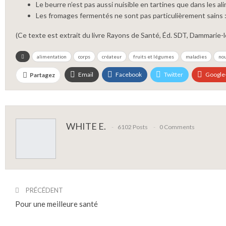
Le beurre n’est pas aussi nuisible en tartines que dans les ali
Les fromages fermentés ne sont pas particulièrement sains : il
(Ce texte est extrait du livre Rayons de Santé, Éd. SDT, Dammarie-le
alimentation
corps
créateur
fruits et légumes
maladies
nou
Email
Facebook
Twitter
Google
Partagez
WHITE E.
6102 Posts
0 Comments
PRÉCÉDENT
Pour une meilleure santé