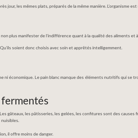
près jour, les mêmes plats, préparés de la même manière. L’organisme est m
on plus manifester de l’indifférence quant à la qualité des aliments et à
s. Qu’ils soient donc choisis avec soin et apprêtés intelligemment.
 saine ni économique. Le pain blanc manque des éléments nutritifs qui se t
s fermentés
es gâteaux, les pâtisseries, les gelées, les confitures sont des causes 
 nuisibles.
ion, il offre moins de danger.