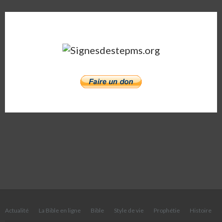
Impliquez-vous !
Actualité
La Bible en ligne
Bible
Style de vie
Prophétie
Histoire