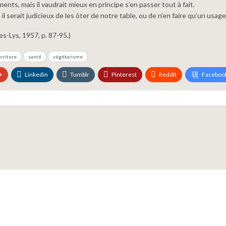
ments, mais il vaudrait mieux en principe s’en passer tout à fait.
 serait judicieux de les ôter de notre table, ou de n’en faire qu’un usage
s-Lys, 1957, p. 87-95.)
rriture
santé
végétarisme
+
Linkedin
Tumblr
Pinterest
ReddIt
Faceboo