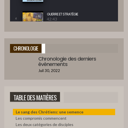
GUERRE ET STRATÉGIE
42:43
4
BONHEUR POUR ISRAEL ET LES NATIONS
42:47
5
CHRONOLOGIE
Chronologie des derniers
GUERRE DE GOG ET MAGOG
évènements
45:15
6
Juil 30, 2022
ÉVITER L'APOCALYPSE ?
42:12
7
TABLE DES MATIÈRES
LE BANQUET DRAMATIQUE
39:09
8
Le sang des Chrétiens: une semence
Les compromis commencent
Les deux catégories de disciples
CAPTURE DRAMATIQUE D’ESTHER