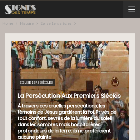
Home
Histoire
Eglise 1ers siècles
EGLISE 1ERS SIÈCLES
La Persécution Aux Premiers Siècles
À travers ces cruelles persécutions, les
témoins de Jésus gardèrent la foi. Privés de
tout confort, sevrés de la lumière du soleil
dans les sombres mais hospitalières
profondeurs de la terre, ils ne proféraient
aucune plainte.