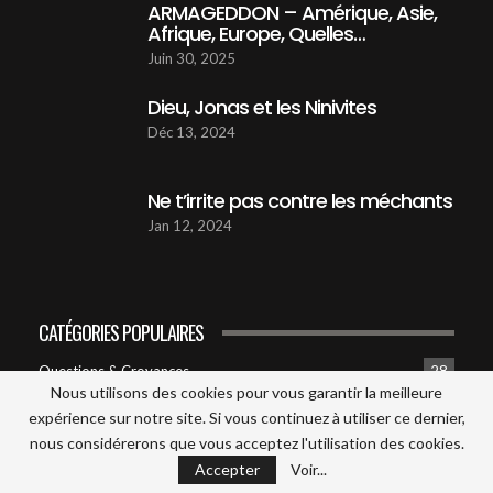
ARMAGEDDON – Amérique, Asie,
Afrique, Europe, Quelles…
Dieu, Jonas et les ninivites
45:22
21
Juin 30, 2025
Dieu, Jonas et les Ninivites
01 Un Nouvel age pour l'humanité
Déc 13, 2024
49:34
22
Ne t’irrite pas contre les méchants
02 L’avenir du monde est-il réellement déjà
écrit ?
Jan 12, 2024
23
52:44
03 Bientôt un président pour la terre - Dieu
53:34
24
CATÉGORIES POPULAIRES
Questions & Croyances
28
04 Bientôt un président pour la terre ?
Nous utilisons des cookies pour vous garantir la meilleure
(JÉSUS)
25
43:55
Média actualité
25
expérience sur notre site. Si vous continuez à utiliser ce dernier,
nous considérerons que vous acceptez l'utilisation des cookies.
Justifié par la foi en Christ
23
05 Bientôt un président pour la terre?
Accepter
Voir...
(Quand?)
26