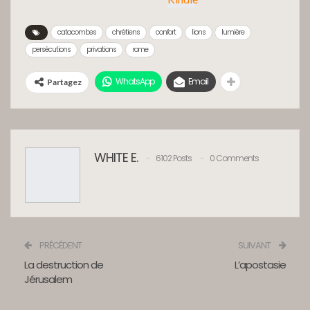
catacombes
chrétiens
confort
lions
lumière
persécutions
privations
rome
WhatsApp
Email
Partagez
WHITE E.
6102 Posts
0 Comments
PRÉCÉDENT
SUIVANT
La destruction de
L’apostasie
Jérusalem