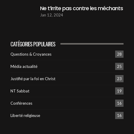
ARMAGEDDON - Amérique, Asie, Afrique,
Ne t’irrite pas contre les méchants
Europe, Quelles implications ?
20
57:46
Jan 12, 2024
Dieu, Jonas et les ninivites
45:22
21
CATÉGORIES POPULAIRES
01 Un Nouvel age pour l'humanité
Questions & Croyances
28
49:34
22
Média actualité
25
02 L’avenir du monde est-il réellement déjà
Justifié par la foi en Christ
23
écrit ?
23
52:44
NT Sabbat
19
03 Bientôt un président pour la terre - Dieu
Conférences
16
53:34
24
Liberté religieuse
16
04 Bientôt un président pour la terre ?
(JÉSUS)
25
43:55