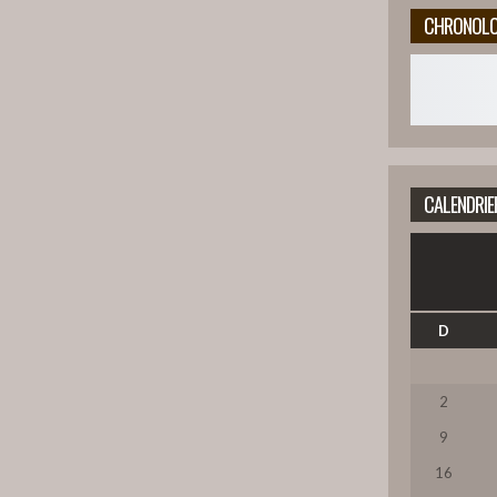
5
CHRONOLO
6
7
CALENDRIE
8
D
9
2
9
10
16