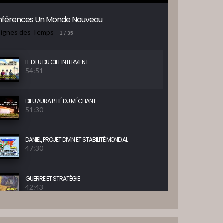
férences Un Monde Nouveau
Signes des Temps
1
/ 35
LE DIEU DU CIEL INTERVIENT
54:51
DIEU AURA PITIÉ DU MÉCHANT
51:30
DANIEL, PROJET DIVIN ET STABILITÉ MONDIAL
47:30
GUERRE ET STRATÉGIE
42:43
BONHEUR POUR ISRAEL ET LES NATIONS