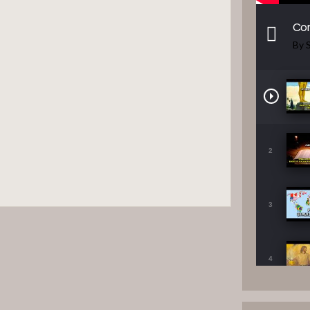
Con
By 
2
3
4