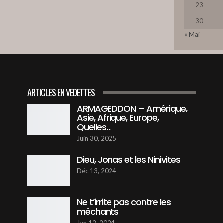
23
11
30
« Mai
12
ARTICLES EN VEDETTES
13
ARMAGEDDON – Amérique,
Asie, Afrique, Europe,
Quelles…
14
Juin 30, 2025
Dieu, Jonas et les Ninivites
15
Déc 13, 2024
Ne t’irrite pas contre les
16
méchants
Jan 12, 2024