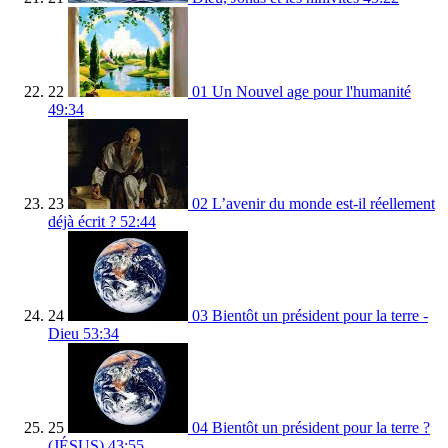
22
01 Un Nouvel age pour l'humanité
49:34
23
02 L’avenir du monde est-il réellement
déjà écrit ?
52:44
24
03 Bientôt un président pour la terre -
Dieu
53:34
25
04 Bientôt un président pour la terre ?
(JÉSUS)
43:55