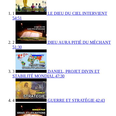
1
LE DIEU DU CIEL INTERVIENT
54:51
2
DIEU AURA PITIÉ DU MÉCHANT
51:30
3
DANIEL, PROJET DIVIN ET
STABILITÉ MONDIAL
47:30
4
GUERRE ET STRATÉGIE
42:43