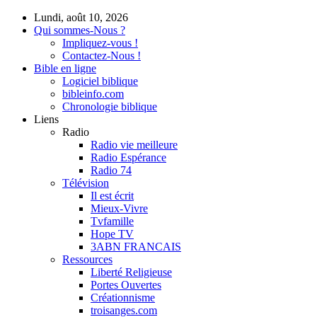
Lundi, août 10, 2026
Qui sommes-Nous ?
Impliquez-vous !
Contactez-Nous !
Bible en ligne
Logiciel biblique
bibleinfo.com
Chronologie biblique
Liens
Radio
Radio vie meilleure
Radio Espérance
Radio 74
Télévision
Il est écrit
Mieux-Vivre
Tvfamille
Hope TV
3ABN FRANCAIS
Ressources
Liberté Religieuse
Portes Ouvertes
Créationnisme
troisanges.com