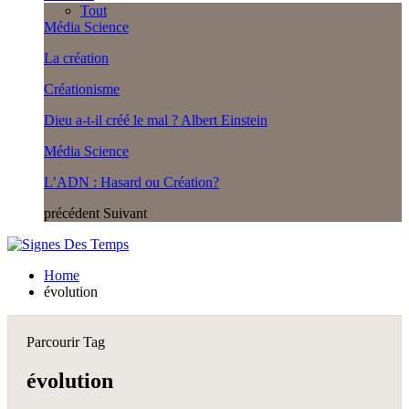
Tout
Média Science
La création
Créationisme
Dieu a-t-il créé le mal ? Albert Einstein
Média Science
L’ADN : Hasard ou Création?
précédent
Suivant
Home
évolution
Parcourir Tag
évolution