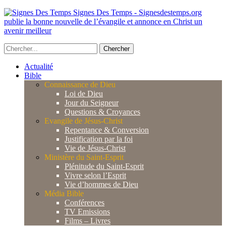
Signes Des Temps - Signesdestemps.org
publie la bonne nouvelle de l’évangile et annonce en Christ un
avenir meilleur
Actualité
Bible
Connaissance de Dieu
Loi de Dieu
Jour du Seigneur
Questions & Croyances
Evangile de Jésus-Christ
Repentance & Conversion
Justification par la foi
Vie de Jésus-Christ
Ministère du Saint-Esprit
Plénitude du Saint-Esprit
Vivre selon l’Esprit
Vie d’hommes de Dieu
Média Bible
Conférences
TV Emissions
Films – Livres