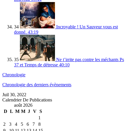
34
Incroyable ! Un Sauveur vous est
donné.
43:19
35
Ne t’irrite pas contre les méchants Ps
37 et Temps de détresse
40:10
Chronologie
Chronologie des derniers évènements
Juil 30, 2022
Calendrier De Publications
août 2026
D
L
M
M
J
V
S
1
2
3
4
5
6
7
8
9
10
11
12
13
14
15