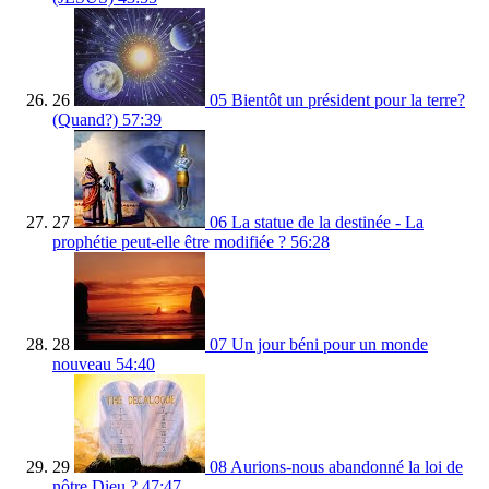
26
05 Bientôt un président pour la terre?
(Quand?)
57:39
27
06 La statue de la destinée - La
prophétie peut-elle être modifiée ?
56:28
28
07 Un jour béni pour un monde
nouveau
54:40
29
08 Aurions-nous abandonné la loi de
nôtre Dieu ?
47:47