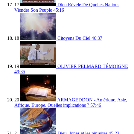
17
Dieu Révèle De Quelles Nations
Viendra Son Peuple
45:16
18
Citoyens Du Ciel
46:37
19
OLIVIER PELMARD TÉMOIGNE
49:35
20
ARMAGEDDON - Amérique, Asie,
Afrique, Europe, Quelles implications ?
57:46
21
Dieu, Jonas et les ninivites
45:22