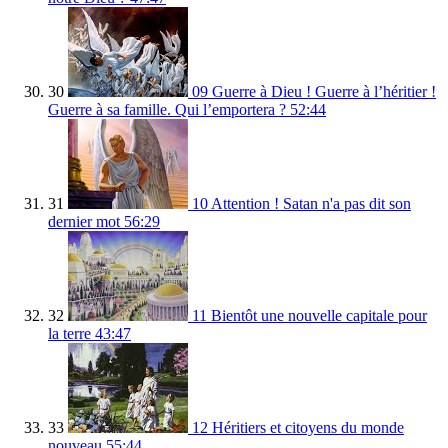
30
09 Guerre à Dieu ! Guerre à l’héritier !
Guerre à sa famille. Qui l’emportera ?
52:44
31
10 Attention ! Satan n'a pas dit son
dernier mot
56:29
32
11 Bientôt une nouvelle capitale pour
la terre
43:47
33
12 Héritiers et citoyens du monde
nouveau
55:44