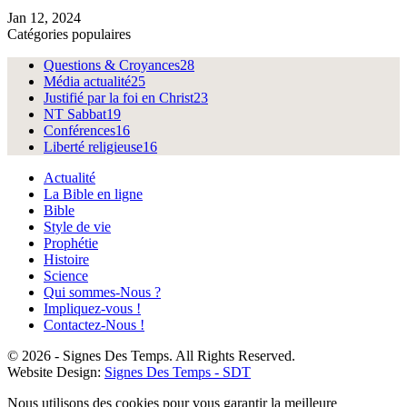
Jan 12, 2024
Catégories populaires
Questions & Croyances
28
Média actualité
25
Justifié par la foi en Christ
23
NT Sabbat
19
Conférences
16
Liberté religieuse
16
Actualité
La Bible en ligne
Bible
Style de vie
Prophétie
Histoire
Science
Qui sommes-Nous ?
Impliquez-vous !
Contactez-Nous !
© 2026 - Signes Des Temps. All Rights Reserved.
Website Design:
Signes Des Temps - SDT
Nous utilisons des cookies pour vous garantir la meilleure