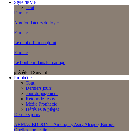
Style de vie
Tout
Famille
Aux fondateurs de foyer
Famille
Le choix d’un conjoint
Famille
Le bonheur dans le mariage
précédent
Suivant
Prophéties
Tout
Derniers jours
Jour du jugement
Retour de Jésus
Média Prophécie
Hérésies & pièges
Derniers jours
ARMAGEDDON – Amérique, Asie, Afrique, Europe,
Quelles implications ?