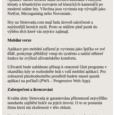
tématy a tématickým rozvojem od klasických kamenáčů po
moderní online hry. Všechna jsou vyvinuta top vývojáři jako
NetEnt, Microgaming nebo Novomatic.
Hry na Slotovada.com mají řadu úroveň náročnosti a
nejrůznější herních stylů. Proto se můžete plně pustit do
výběru těch které vás nejvíce zajímají.
Mobilní verze
Aplikace pro mobilní zařízení je vyvinuta jako špička ve své
třídě, poskytuje přibližný vstup do systému a nabízí některé
funkce ke zvýšení uživatelského komfortu.
Uživateli bude nabídnuto přístup k omezené části programu v
okamžiku kdy se rozhodněte hrát s vaší mobilní aplikací. Pro
zobrazení plnohodnotného prostředí budete muset spustit
aplikaci na počítači (PWA – Progressive Web App).
Zabezpečení a licencování
Kvalita sloty Slotovada je garantována přítomností nejvyššího
standardu zajištění hráče na jejich úrovni. O to se postarala
firma která má zkušenosti v této oblasti.