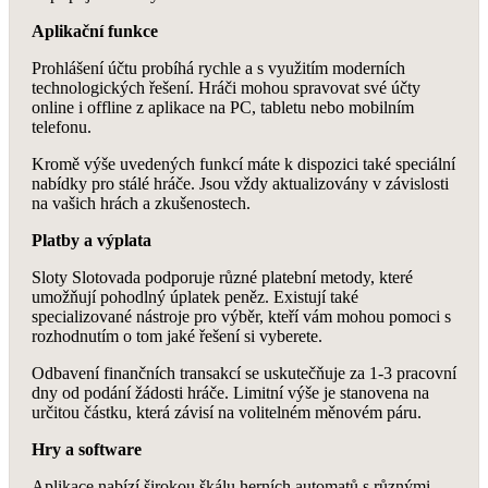
Aplikační funkce
Prohlášení účtu probíhá rychle a s využitím moderních
technologických řešení. Hráči mohou spravovat své účty
online i offline z aplikace na PC, tabletu nebo mobilním
telefonu.
Kromě výše uvedených funkcí máte k dispozici také speciální
nabídky pro stálé hráče. Jsou vždy aktualizovány v závislosti
na vašich hrách a zkušenostech.
Platby a výplata
Sloty Slotovada podporuje různé platební metody, které
umožňují pohodlný úplatek peněz. Existují také
specializované nástroje pro výběr, kteří vám mohou pomoci s
rozhodnutím o tom jaké řešení si vyberete.
Odbavení finančních transakcí se uskutečňuje za 1-3 pracovní
dny od podání žádosti hráče. Limitní výše je stanovena na
určitou částku, která závisí na volitelném měnovém páru.
Hry a software
Aplikace nabízí širokou škálu herních automatů s různými