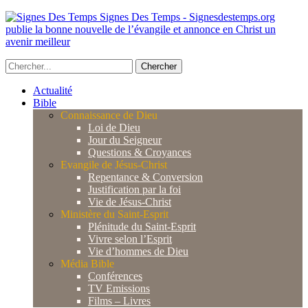
Signes Des Temps - Signesdestemps.org
publie la bonne nouvelle de l’évangile et annonce en Christ un
avenir meilleur
Actualité
Bible
Connaissance de Dieu
Loi de Dieu
Jour du Seigneur
Questions & Croyances
Evangile de Jésus-Christ
Repentance & Conversion
Justification par la foi
Vie de Jésus-Christ
Ministère du Saint-Esprit
Plénitude du Saint-Esprit
Vivre selon l’Esprit
Vie d’hommes de Dieu
Média Bible
Conférences
TV Emissions
Films – Livres