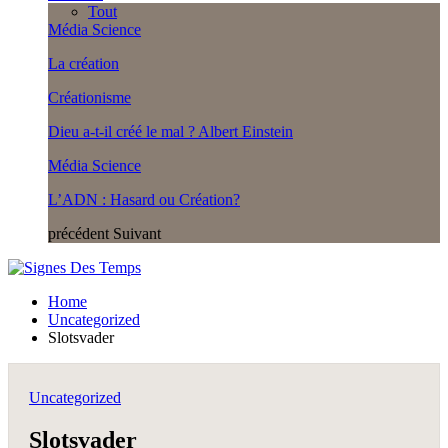
Tout
Média Science
La création
Créationisme
Dieu a-t-il créé le mal ? Albert Einstein
Média Science
L’ADN : Hasard ou Création?
précédent
Suivant
Home
Uncategorized
Slotsvader
Uncategorized
Slotsvader