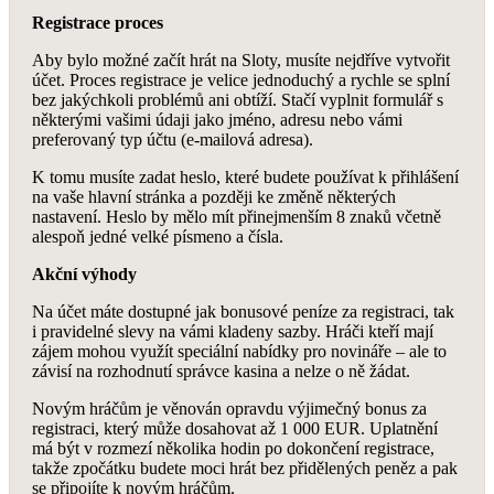
Registrace proces
Aby bylo možné začít hrát na Sloty, musíte nejdříve vytvořit
účet. Proces registrace je velice jednoduchý a rychle se splní
bez jakýchkoli problémů ani obtíží. Stačí vyplnit formulář s
některými vašimi údaji jako jméno, adresu nebo vámi
preferovaný typ účtu (e-mailová adresa).
K tomu musíte zadat heslo, které budete používat k přihlášení
na vaše hlavní stránka a později ke změně některých
nastavení. Heslo by mělo mít přinejmenším 8 znaků včetně
alespoň jedné velké písmeno a čísla.
Akční výhody
Na účet máte dostupné jak bonusové peníze za registraci, tak
i pravidelné slevy na vámi kladeny sazby. Hráči kteří mají
zájem mohou využít speciální nabídky pro novináře – ale to
závisí na rozhodnutí správce kasina a nelze o ně žádat.
Novým hráčům je věnován opravdu výjimečný bonus za
registraci, který může dosahovat až 1 000 EUR. Uplatnění
má být v rozmezí několika hodin po dokončení registrace,
takže zpočátku budete moci hrát bez přidělených peněz a pak
se připojíte k novým hráčům.