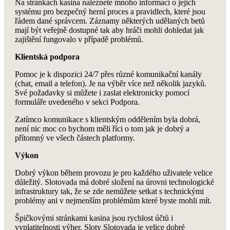
Na stránkách kasina naleznete mnoho informací o jejich
systému pro bezpečný herní proces a pravidlech, které jsou
řádem dané správcem. Záznamy některých udělaných betů
mají být veřejně dostupné tak aby hráči mohli dohledat jak
zajištění fungovalo v případě problémů.
Klientská podpora
Pomoc je k dispozici 24/7 přes různé komunikační kanály
(chat, email a telefon). Je na výběr více než několik jazyků.
Své požadavky si můžete i zaslat elektronicky pomocí
formuláře uvedeného v sekci Podpora.
Zatímco komunikace s klientským oddělením byla dobrá,
není nic moc co bychom měli říci o tom jak je dobrý a
přítomný ve všech částech platformy.
Výkon
Dobrý výkon během provozu je pro každého uživatele velice
důležitý. Slotovada má dobré složení na úrovni technologické
infrastruktury tak, že se zde nemůžete setkat s technickými
problémy ani v nejmenším problémům které byste mohli mít.
Špičkovými stránkami kasina jsou rychlost účtů i
vyplatitelnosti výher. Sloty Slotovada je velice dobré