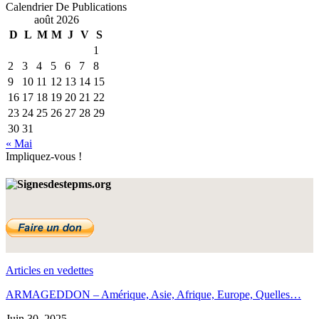
Calendrier De Publications
août 2026
D
L
M
M
J
V
S
BONHEUR POUR ISRAEL ET LES NATIONS
1
42:47
5
2
3
4
5
6
7
8
9
10
11
12
13
14
15
16
17
18
19
20
21
22
23
24
25
26
27
28
29
GUERRE DE GOG ET MAGOG
30
31
45:15
6
« Mai
Impliquez-vous !
ÉVITER L'APOCALYPSE ?
42:12
7
LE BANQUET DRAMATIQUE
Articles en vedettes
39:09
8
ARMAGEDDON – Amérique, Asie, Afrique, Europe, Quelles…
Juin 30, 2025