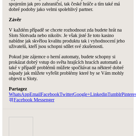
spojením jak pro zahraniční, tak české hráče a tím také má
dobré podoby jako velmi spolehlivý partner.
Závěr
V každém případě se chcete rozhodnout zda budete hrát na
Slots Slotvada nebo nikoliv. Je však jisté že toto kasino
nabídne jak skvělou kvalitu produktu tak i vyhodnocení jeho
uživatelů, kteří jsou schopni sdílet své zkušenosti.
Pokud jste zájemce o herní automaty, budete schopny si
prokázat dobrý vstup do světa hrajících hracích automatů a
také v případě problémů můžete spočítávat na některé dobré
nápady jak můžete vyřešit problémy které by se Vám mohly
objevit u Sloty.
Partagez
WhatsApp
Email
Facebook
Twitter
Google+
Linkedin
Tumblr
Pinteres
Facebook Messenger