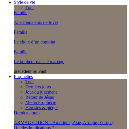
Style de vie
Tout
Famille
Aux fondateurs de foyer
Famille
Le choix d’un conjoint
Famille
Le bonheur dans le mariage
précédent
Suivant
Prophéties
Tout
Derniers jours
Jour du jugement
Retour de Jésus
Média Prophécie
Hérésies & pièges
Derniers jours
ARMAGEDDON – Amérique, Asie, Afrique, Europe,
Quelles implications ?