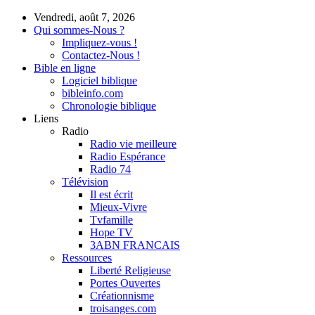
Vendredi, août 7, 2026
Qui sommes-Nous ?
Impliquez-vous !
Contactez-Nous !
Bible en ligne
Logiciel biblique
bibleinfo.com
Chronologie biblique
Liens
Radio
Radio vie meilleure
Radio Espérance
Radio 74
Télévision
Il est écrit
Mieux-Vivre
Tvfamille
Hope TV
3ABN FRANCAIS
Ressources
Liberté Religieuse
Portes Ouvertes
Créationnisme
troisanges.com