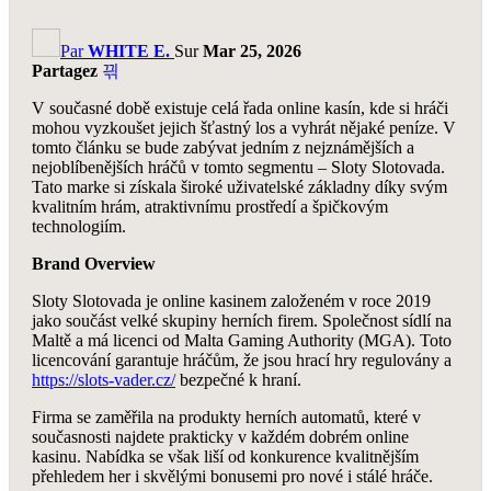
Par
WHITE E.
Sur
Mar 25, 2026
Partagez
V současné době existuje celá řada online kasín, kde si hráči
mohou vyzkoušet jejich šťastný los a vyhrát nějaké peníze. V
tomto článku se bude zabývat jedním z nejznámějších a
nejoblíbenějších hráčů v tomto segmentu – Sloty Slotovada.
Tato marke si získala široké uživatelské základny díky svým
kvalitním hrám, atraktivnímu prostředí a špičkovým
technologiím.
Brand Overview
Sloty Slotovada je online kasinem založeném v roce 2019
jako součást velké skupiny herních firem. Společnost sídlí na
Maltě a má licenci od Malta Gaming Authority (MGA). Toto
licencování garantuje hráčům, že jsou hrací hry regulovány a
https://slots-vader.cz/
bezpečné k hraní.
Firma se zaměřila na produkty herních automatů, které v
současnosti najdete prakticky v každém dobrém online
kasinu. Nabídka se však liší od konkurence kvalitnějším
přehledem her i skvělými bonusemi pro nové i stálé hráče.