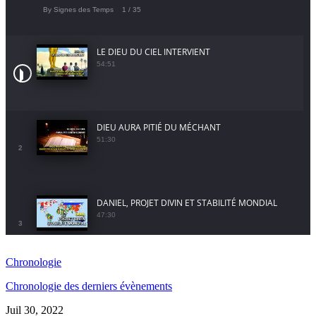
By Signes des Temps
1
/ 35
LE DIEU DU CIEL INTERVIENT
54:51
DIEU AURA PITIÉ DU MÉCHANT
51:30
2
DANIEL, PROJET DIVIN ET STABILITÉ MONDIAL
47:30
3
Chronologie
GUERRE ET STRATÉGIE
Chronologie des derniers évènements
42:43
4
Juil 30, 2022