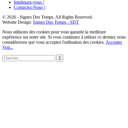
Impliquez-vous !
1. DES CHEFS DE NATION QUI ACCUEILLENT LE
Contactez-Nous !
PROJET DE DIEU (Partie A)
13
48:41
© 2026 - Signes Des Temps. All Rights Reserved.
Website Design:
Signes Des Temps - SDT
Nous utilisons des cookies pour vous garantir la meilleure
LA BELLE ESTHER, QUI SAIT SI CE N'EST POUR UN
expérience sur notre site. Si vous continuez à utiliser ce dernier, nous
TEMPS COMME CELUI-CI ?
considérerons que vous acceptez l'utilisation des cookies.
Accepter
14
46:09
Voir...
LA GRANDE POTENCE DE SUSE, QUI Y SERA
PENDU ?
15
48:01
DÉCRET IMPÉRIALE DRAMATIQUE, QUI LE
DÉNONCERA ? LE LIVRE D'ESTHER
16
01:00:58
Dieu Révèle De Quelles Nations Viendra Son