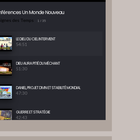
férences Un Monde Nouveau
Signes des Temps
1
/ 35
LE DIEU DU CIEL INTERVIENT
54:51
DIEU AURA PITIÉ DU MÉCHANT
51:30
DANIEL, PROJET DIVIN ET STABILITÉ MONDIAL
47:30
GUERRE ET STRATÉGIE
42:43
BONHEUR POUR ISRAEL ET LES NATIONS