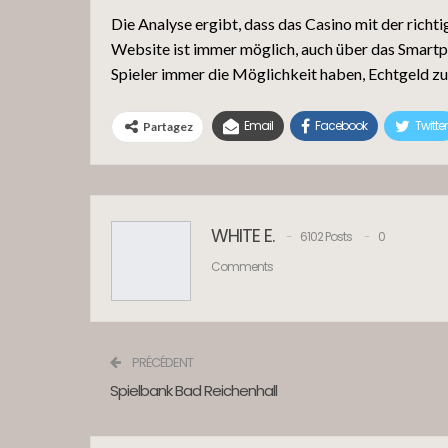
Die Analyse ergibt, dass das Casino mit der richti
Website ist immer möglich, auch über das Smart
Spieler immer die Möglichkeit haben, Echtgeld z
Email
Facebook
Twitter
Partagez
WHITE E.
6102 Posts
0
Comments
PRÉCÉDENT
Spielbank Bad Reichenhall