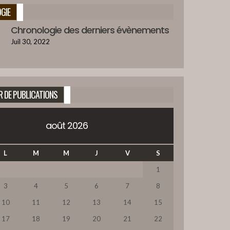
42:47
GIE
Chronologie des derniers évènements
GUERRE DE GOG ET MAGOG
Juil 30, 2022
45:15
ÉVITER L'APOCALYPSE ?
42:12
R DE PUBLICATIONS
LE BANQUET DRAMATIQUE
39:09
août 2026
L
M
M
J
V
S
CAPTURE DRAMATIQUE D’ESTHER
41:08
1
3
4
5
6
7
8
LA FOI EN DIEU FAIT AVANCER
10
11
12
13
14
15
48:09
17
18
19
20
21
22