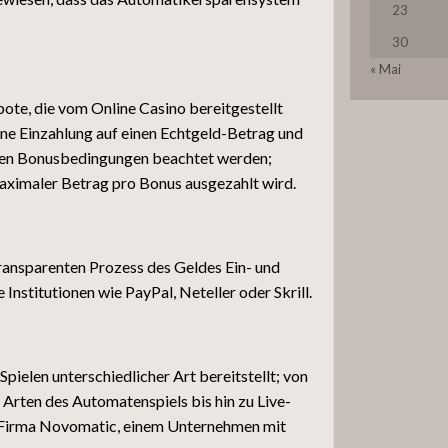
23
11
30
« Mai
12
ebote, die vom Online Casino bereitgestellt
gene Einzahlung auf einen Echtgeld-Betrag und
ssen Bonusbedingungen beachtet werden;
 maximaler Betrag pro Bonus ausgezahlt wird.
13
14
ransparenten Prozess des Geldes Ein- und
nstitutionen wie PayPal, Neteller oder Skrill.
15
pielen unterschiedlicher Art bereitstellt; von
 Arten des Automatenspiels bis hin zu Live-
16
er Firma Novomatic, einem Unternehmen mit