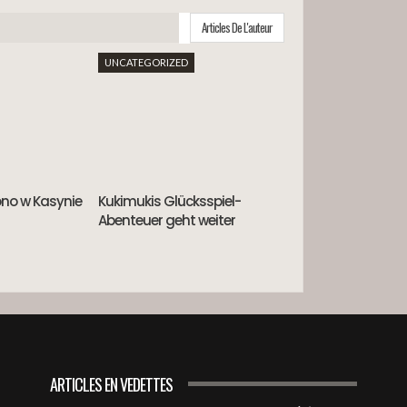
28
Articles De L'auteur
UNCATEGORIZED
29
30
no w Kasynie
Kukimukis Glücksspiel-
Abenteuer geht weiter
31
32
33
ARTICLES EN VEDETTES