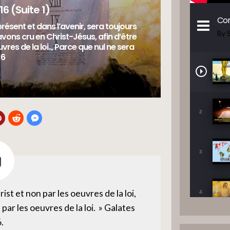
6 (suite 1)
Con
présent et dans l’avenir, sera toujours
By 
avons cru en Christ-Jésus, afin d’être
euvres de la loi.., Parce que nul ne sera
16
2
3
hrist et non par les oeuvres de la loi,
4
 par les oeuvres de la loi. » Galates
.