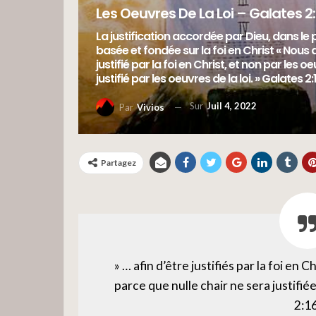
Les Oeuvres De La Loi – Galates 2:1
La justification accordée par Dieu, dans le 
basée et fondée sur la foi en Christ « Nous 
justifié par la foi en Christ, et non par les o
justifié par les oeuvres de la loi. » Galates 2:
Sur
Juil 4, 2022
Par
Vivios
Partagez
» … afin d’être justifiés par la foi en C
parce que nulle chair ne sera justifiée
2:16