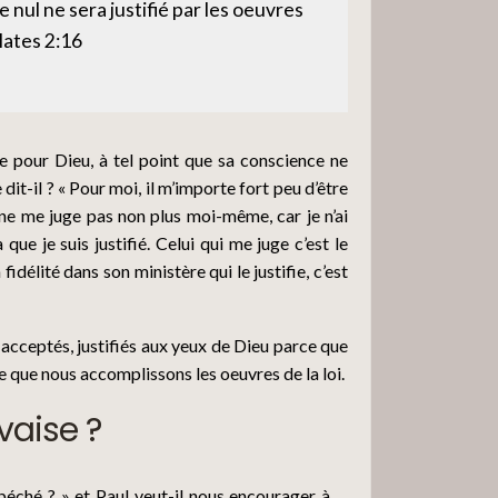
e nul ne sera justifié par les oeuvres
alates 2:16
23
re pour Dieu, à tel point que sa conscience ne
24
dit-il ? « Pour moi, il m’importe fort peu d’être
 ne me juge pas non plus moi-même, car je n’ai
que je suis justifié. Celui qui me juge c’est le
25
fidélité dans son ministère qui le justifie, c’est
26
acceptés, justifiés aux yeux de Dieu parce que
 que nous accomplissons les oeuvres de la loi.
vaise ?
27
e péché ? » et Paul veut-il nous encourager à