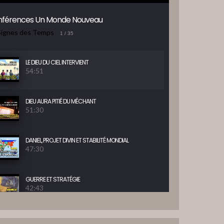
férences Un Monde Nouveau
Signes des Temps
1
/ 35
LE DIEU DU CIEL INTERVIENT
54:51
DIEU AURA PITIÉ DU MÉCHANT
51:30
DANIEL, PROJET DIVIN ET STABILITÉ MONDIAL
47:30
GUERRE ET STRATÉGIE
42:43
BONHEUR POUR ISRAEL ET LES NATIONS