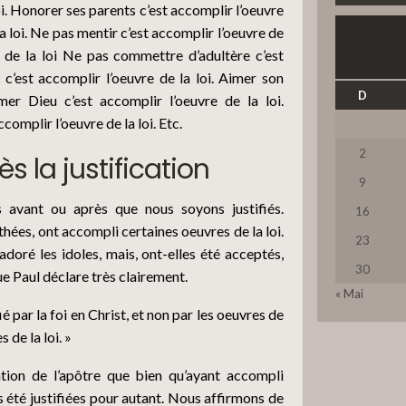
loi. Honorer ses parents c’est accomplir l’oeuvre
11
la loi. Ne pas mentir c’est accomplir l’oeuvre de
e de la loi Ne pas commettre d’adultère c’est
 c’est accomplir l’oeuvre de la loi. Aimer son
12
D
mer Dieu c’est accomplir l’oeuvre de la loi.
mplir l’oeuvre de la loi. Etc.
2
 la justification
13
9
 avant ou après que nous soyons justifiés.
16
ées, ont accompli certaines oeuvres de la loi.
14
23
 adoré les idoles, mais, ont-elles été acceptés,
30
ue Paul déclare très clairement.
« Mai
15
ié par la foi en Christ, et non par les oeuvres de
 de la loi. »
tion de l’apôtre que bien qu’ayant accompli
16
s été justifiées pour autant. Nous affirmons de