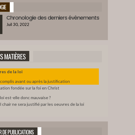
42:47
GIE
Chronologie des derniers évènements
GUERRE DE GOG ET MAGOG
Juil 30, 2022
45:15
ÉVITER L'APOCALYPSE ?
42:12
ES MATIÈRES
LE BANQUET DRAMATIQUE
es de la loi
39:09
complis avant ou après la justification
cation fondée sur la foi en Christ
CAPTURE DRAMATIQUE D’ESTHER
41:08
 loi est-elle donc mauvaise ?
l chair ne sera justifié par les oeuvres de la loi
LA FOI EN DIEU FAIT AVANCER
48:09
R DE PUBLICATIONS