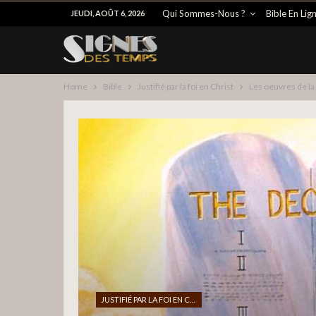
Qui Sommes-Nous ?
Bible En Lig
JEUDI, AOÛT 6, 2026
Home
Bible
Justifié par la foi en Christ
Les oeuvres de la 
JUSTIFIÉ PAR LA FOI EN CHRIST