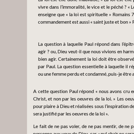
vivre dans l’immoralité, le vice et le péché ? « 
enseigne que « la loi est spirituelle » Romains 
commandement est aussi « saint juste et bon » 
La question à laquelle Paul répond dans l’épît
agir ? ou, Dieu veut-il que nous vivions en harm
bien agir. Certainement la loi doit être observé
par Paul. La question essentielle à laquelle il
ou une femme perdu et condamné, puis-je être ac
A cette question Paul répond « nous avons cru en C
Christ, et non par les oeuvres de la loi. » Les oe
pour plaire à Dieu et réalisées sous l’inspiration 
sera justifié par les oeuvres de la loi ».
Le fait de ne pas voler, de ne pas mentir, de ne p
personne aux yeux de Dieu, car « nul chair ne sera j