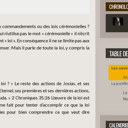
5
CHRONOLO
6
 dix commandements ou des lois cérémonielles ?
l n’utilise pas le mot « cérémonielle » il n’écrit
 « loi ». En conséquence il ne se limite pas aux
7
ser. Mais il parle de toute la loi, y compris la
TABLE D
Les oeuvr
8
Ac
loi ? « Le reste des actions de Josias, et ses
La justifi
l’Eternel, ses premières et ses dernières actions,
9
La
 Juda. » 2 Chroniques 35:26 L’œuvre de la loi est
Nu
mme fait pour tenter d’accomplir ce que la loi
les pour bien comprendre ce que veut dire
10
CALENDRIE