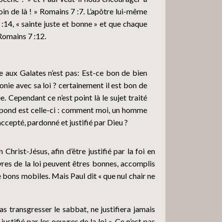
28
Loin de là ! » Romains 7 :7. L’apôtre lui-même
7 :14, « sainte juste et bonne » et que chaque
Romains 7 :12.
29
re aux Galates n’est pas: Est-ce bon de bien
30
onie avec sa loi ? certainement il est bon de
e. Cependant ce n’est point là le sujet traité
 répond est celle-ci : comment moi, un homme
31
cepté, pardonné et justifié par Dieu ?
hrist-Jésus, afin d’être justifié par la foi en
32
uvres de la loi peuvent êtres bonnes, accomplis
de bons mobiles. Mais Paul dit « que nul chair ne
33
as transgresser le sabbat, ne justifiera jamais
ustifié par les oeuvres de la loi ». Ce n’est pas