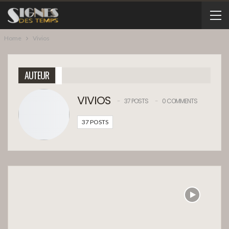
Home
Vivios
AUTEUR
VIVIOS
37 POSTS
0 COMMENTS
37 POSTS