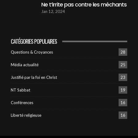
ARMAGEDDON - Amérique, Asie, Afrique,
Ne t’irrite pas contre les méchants
Europe, Quelles implications ?
20
57:46
Jan 12, 2024
Dieu, Jonas et les ninivites
45:22
21
CATÉGORIES POPULAIRES
01 Un Nouvel age pour l'humanité
Questions & Croyances
28
49:34
22
Média actualité
25
02 L’avenir du monde est-il réellement déjà
Justifié par la foi en Christ
23
écrit ?
23
52:44
NT Sabbat
19
03 Bientôt un président pour la terre - Dieu
Conférences
16
53:34
24
Liberté religieuse
16
04 Bientôt un président pour la terre ?
(JÉSUS)
25
43:55