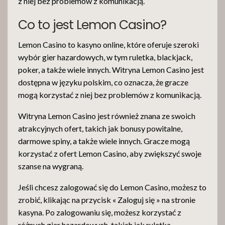
z niej bez problemów z komunikacją.
Co to jest Lemon Casino?
Lemon Casino to kasyno online, które oferuje szeroki
wybór gier hazardowych, w tym ruletka, blackjack,
poker, a także wiele innych. Witryna Lemon Casino jest
dostępna w języku polskim, co oznacza, że gracze
mogą korzystać z niej bez problemów z komunikacją.
Witryna Lemon Casino jest również znana ze swoich
atrakcyjnych ofert, takich jak bonusy powitalne,
darmowe spiny, a także wiele innych. Gracze mogą
korzystać z ofert Lemon Casino, aby zwiększyć swoje
szanse na wygraną.
Jeśli chcesz zalogować się do Lemon Casino, możesz to
zrobić, klikając na przycisk « Zaloguj się » na stronie
kasyna. Po zalogowaniu się, możesz korzystać z
różnych gier hazardowych, takich jak ruletka,