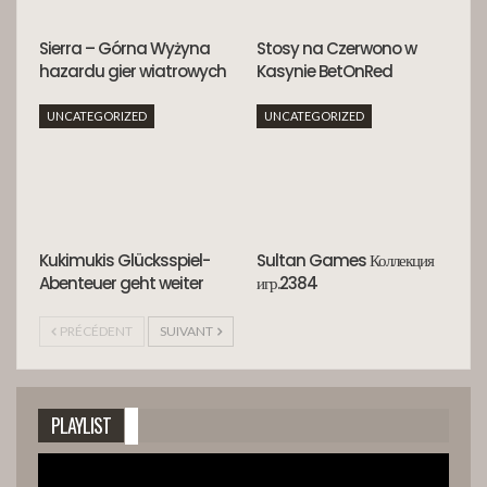
Sierra – Górna Wyżyna
Stosy na Czerwono w
hazardu gier wiatrowych
Kasynie BetOnRed
UNCATEGORIZED
UNCATEGORIZED
Kukimukis Glücksspiel-
Sultan Games Коллекция
Abenteuer geht weiter
игр.2384
PRÉCÉDENT
SUIVANT
PLAYLIST