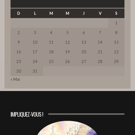
LA BELLE ESTHER, QUI SAIT SI CE N'EST POUR UN
TEMPS COMME CELUI-CI ?
14
46:09
D
L
M
M
J
V
S
1
LA GRANDE POTENCE DE SUSE, QUI Y SERA
PENDU ?
15
2
3
4
5
6
7
8
48:01
9
10
11
12
13
14
15
DÉCRET IMPÉRIALE DRAMATIQUE, QUI LE
16
17
18
19
20
21
22
DÉNONCERA ? LE LIVRE D'ESTHER
16
01:00:58
23
24
25
26
27
28
29
30
31
Dieu Révèle De Quelles Nations Viendra Son
Peuple
17
« Mai
45:16
Citoyens Du Ciel
46:37
18
IMPLIQUEZ-VOUS !
OLIVIER PELMARD TÉMOIGNE
49:35
19