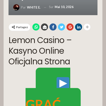
Sur
Mai 10, 2026
Par
WHITE E.
Partagez
Lemon Casino –
Kasyno Online
Oficjalna Strona
GRAĆ