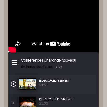
Conférences Un Monde Nouveau
By Signes des Temps
1
/ 35
LE DIEU DU CIEL INTERVIENT
54:51
DIEU AURA PITIÉ DU MÉCHANT
51:30
2