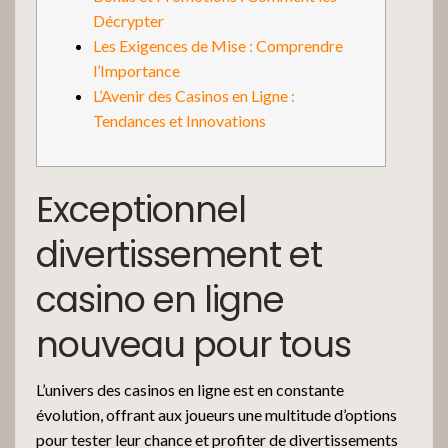
Décrypter
Les Exigences de Mise : Comprendre
l’Importance
L’Avenir des Casinos en Ligne :
Tendances et Innovations
Exceptionnel
divertissement et
casino en ligne
nouveau pour tous
L’univers des casinos en ligne est en constante
évolution, offrant aux joueurs une multitude d’options
pour tester leur chance et profiter de divertissements