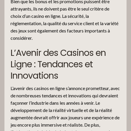
Bien que les bonus et les promotions puissent être
attrayants, ils ne doivent pas être le seul critère de
choix d’un casino en ligne. La sécurité, la
réglementation, la qualité du service client et la variété
des jeux sont également des facteurs importants à
considérer.
L’Avenir des Casinos en
Ligne : Tendances et
Innovations
L’avenir des casinos en ligne s’annonce prometteur, avec
de nombreuses tendances et innovations qui devraient
façonner l’industrie dans les années à venir. Le
développement de la réalité virtuelle et de la réalité
augmentée devrait offrir aux joueurs une expérience de
jeu encore plus immersive et réaliste. De plus,