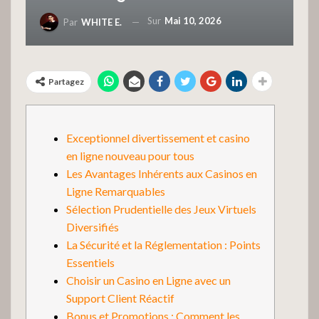
Sur
Mai 10, 2026
Par
WHITE E.
Partagez
Exceptionnel divertissement et casino
en ligne nouveau pour tous
Les Avantages Inhérents aux Casinos en
Ligne Remarquables
Sélection Prudentielle des Jeux Virtuels
Diversifiés
La Sécurité et la Réglementation : Points
Essentiels
Choisir un Casino en Ligne avec un
Support Client Réactif
Bonus et Promotions : Comment les