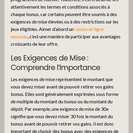
attentivement les termes et conditions associés à
chaque bonus, car certains peuvent être soumis à des
exigences de mise élevées ou à des restrictions sur les
jeux éligibles. Aimer d’abord un
casino en ligne
nouveau
, c’est une manière de participer aux avantages
croissants de leur offre.
Les Exigences de Mise :
Comprendre l’Importance
Les exigences de mise représentent le montant que
vous devez miser avant de pouvoir retirer vos gains
bonus. Elles sont généralement exprimées sous forme
de multiple du montant du bonus ou du montant du
dépôt. Par exemple, une exigence de mise de 30x
signifie que vous devez miser 30 fois le montant du
bonus avant de pouvoir retirer vos gains. Il est donc
important de choisir des bonus avec des exigences de