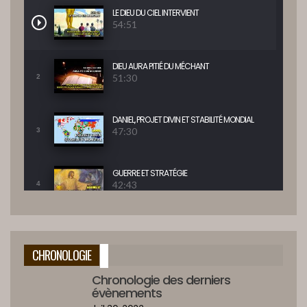
LE DIEU DU CIEL INTERVIENT
54:51
DIEU AURA PITIÉ DU MÉCHANT
51:30
2
DANIEL, PROJET DIVIN ET STABILITÉ MONDIAL
47:30
3
GUERRE ET STRATÉGIE
42:43
4
BONHEUR POUR ISRAEL ET LES NATIONS
42:47
5
CHRONOLOGIE
Chronologie des derniers
GUERRE DE GOG ET MAGOG
évènements
45:15
6