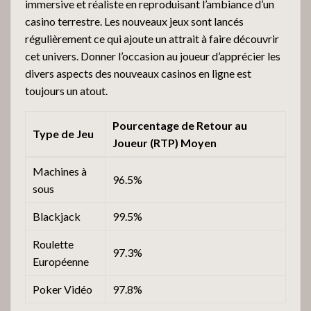
immersive et réaliste en reproduisant l’ambiance d’un
casino terrestre. Les nouveaux jeux sont lancés
régulièrement ce qui ajoute un attrait à faire découvrir
cet univers. Donner l’occasion au joueur d’apprécier les
divers aspects des nouveaux casinos en ligne est
toujours un atout.
Pourcentage de Retour au
Type de Jeu
Joueur (RTP) Moyen
Machines à
96.5%
sous
Blackjack
99.5%
Roulette
97.3%
Européenne
Poker Vidéo
97.8%