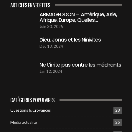
ARTICLES EN VEDETTES
03 Bientôt un président pour la terre - Dieu
53:34
24
ARMAGEDDON – Amérique, Asie,
Afrique, Europe, Quelles…
Juin 30, 2025
04 Bientôt un président pour la terre ?
(JÉSUS)
25
43:55
Dieu, Jonas et les Ninivites
Déc 13, 2024
05 Bientôt un président pour la terre?
(Quand?)
26
57:39
Ne t’irrite pas contre les méchants
Jan 12, 2024
06 La statue de la destinée - La prophétie
peut-elle être modifiée ?
27
56:28
07 Un jour béni pour un monde nouveau
CATÉGORIES POPULAIRES
54:40
28
Questions & Croyances
28
08 Aurions-nous abandonné la loi de
Média actualité
25
nôtre Dieu ?
29
47:47