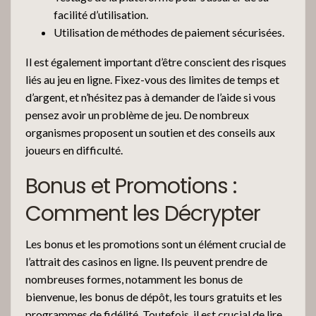
facilité d’utilisation.
Utilisation de méthodes de paiement sécurisées.
Il est également important d’être conscient des risques
liés au jeu en ligne. Fixez-vous des limites de temps et
d’argent, et n’hésitez pas à demander de l’aide si vous
pensez avoir un problème de jeu. De nombreux
organismes proposent un soutien et des conseils aux
joueurs en difficulté.
Bonus et Promotions :
Comment les Décrypter
Les bonus et les promotions sont un élément crucial de
l’attrait des casinos en ligne. Ils peuvent prendre de
nombreuses formes, notamment les bonus de
bienvenue, les bonus de dépôt, les tours gratuits et les
programmes de fidélité. Toutefois, il est crucial de lire