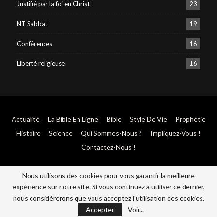
Justifié par la foi en Christ
23
09 Guerre à Dieu ! Guerre à l’héritier ! Guerre à
NT Sabbat
19
sa famille. Qui l’emportera ?
30
52:44
Conférences
16
10 Attention ! Satan n'a pas dit son dernier
Liberté religieuse
16
mot
31
56:29
11 Bientôt une nouvelle capitale pour la terre
43:47
32
Actualité
La Bible En Ligne
Bible
Style De Vie
Prophétie
Histoire
Science
Qui Sommes-Nous ?
Impliquez-Vous !
12 Héritiers et citoyens du monde nouveau
55:44
33
Contactez-Nous !
Incroyable ! Un Sauveur vous est donné.
© 2026 - Signes Des Temps. All Rights Reserved.
Nous utilisons des cookies pour vous garantir la meilleure
43:19
34
expérience sur notre site. Si vous continuez à utiliser ce dernier,
Website Design:
Signes Des Temps - SDT
nous considérerons que vous acceptez l'utilisation des cookies.
Ne t’irrite pas contre les méchants Ps 37 et
Accepter
Voir...
Temps de détresse
35