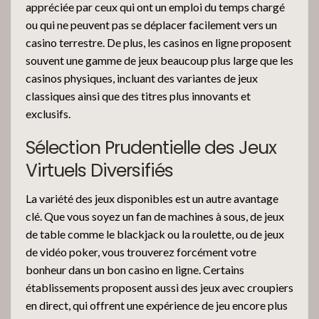
appréciée par ceux qui ont un emploi du temps chargé
ou qui ne peuvent pas se déplacer facilement vers un
casino terrestre. De plus, les casinos en ligne proposent
souvent une gamme de jeux beaucoup plus large que les
casinos physiques, incluant des variantes de jeux
classiques ainsi que des titres plus innovants et
exclusifs.
Sélection Prudentielle des Jeux
Virtuels Diversifiés
La variété des jeux disponibles est un autre avantage
clé. Que vous soyez un fan de machines à sous, de jeux
de table comme le blackjack ou la roulette, ou de jeux
de vidéo poker, vous trouverez forcément votre
bonheur dans un bon casino en ligne. Certains
établissements proposent aussi des jeux avec croupiers
en direct, qui offrent une expérience de jeu encore plus