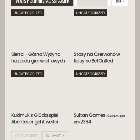
VOUS POURRIEZ AUSSI AIMER
Tout
UNCATEGORIZED
UNCATEGORIZED
Sierra – Górna Wyżyna
Stosy na Czerwono w
hazardu gier wiatrowych
Kasynie BetOnRed
UNCATEGORIZED
UNCATEGORIZED
Kukimukis Glücksspiel-
Sultan Games Коллекция
Abenteuer geht weiter
игр.2384
PRÉCÉDENT
SUIVANT