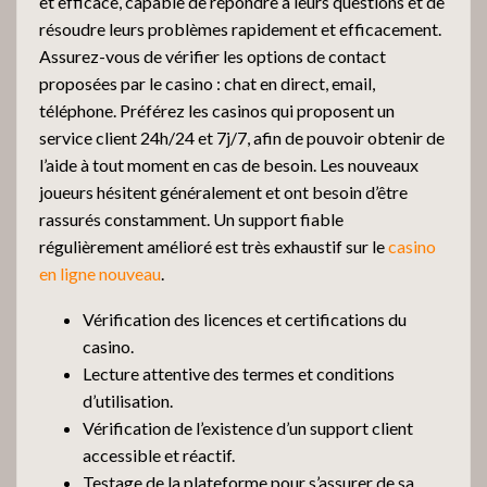
et efficace, capable de répondre à leurs questions et de
résoudre leurs problèmes rapidement et efficacement.
Assurez-vous de vérifier les options de contact
proposées par le casino : chat en direct, email,
téléphone. Préférez les casinos qui proposent un
service client 24h/24 et 7j/7, afin de pouvoir obtenir de
l’aide à tout moment en cas de besoin. Les nouveaux
joueurs hésitent généralement et ont besoin d’être
rassurés constamment. Un support fiable
régulièrement amélioré est très exhaustif sur le
casino
en ligne nouveau
.
Vérification des licences et certifications du
casino.
Lecture attentive des termes et conditions
d’utilisation.
Vérification de l’existence d’un support client
accessible et réactif.
Testage de la plateforme pour s’assurer de sa