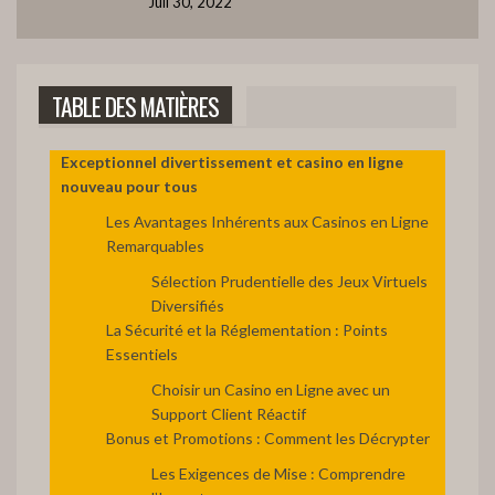
Juil 30, 2022
ÉVITER L'APOCALYPSE ?
42:12
7
TABLE DES MATIÈRES
LE BANQUET DRAMATIQUE
39:09
8
Exceptionnel divertissement et casino en ligne
nouveau pour tous
CAPTURE DRAMATIQUE D’ESTHER
Les Avantages Inhérents aux Casinos en Ligne
41:08
9
Remarquables
Sélection Prudentielle des Jeux Virtuels
LA FOI EN DIEU FAIT AVANCER
Diversifiés
48:09
10
La Sécurité et la Réglementation : Points
Essentiels
3. DIEU SORT LE GRAND JEU. (Partie C)
Choisir un Casino en Ligne avec un
49:20
11
Support Client Réactif
Bonus et Promotions : Comment les Décrypter
Les Exigences de Mise : Comprendre
2. DES CHEFS DE NATION QUI ACCUEILLENT LE
PROJET DE DIEU (Partie B)
12