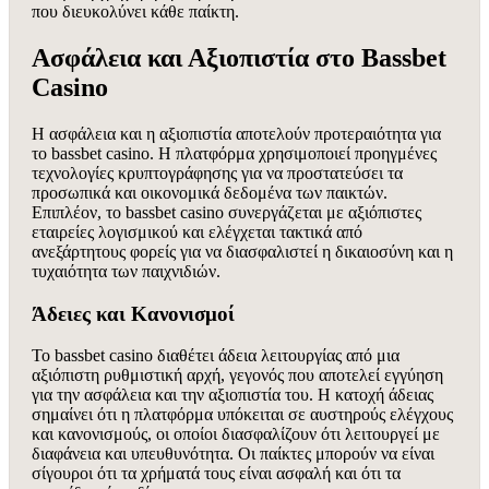
που διευκολύνει κάθε παίκτη.
Ασφάλεια και Αξιοπιστία στο Bassbet
Casino
Η ασφάλεια και η αξιοπιστία αποτελούν προτεραιότητα για
το bassbet casino. Η πλατφόρμα χρησιμοποιεί προηγμένες
τεχνολογίες κρυπτογράφησης για να προστατεύσει τα
προσωπικά και οικονομικά δεδομένα των παικτών.
Επιπλέον, το bassbet casino συνεργάζεται με αξιόπιστες
εταιρείες λογισμικού και ελέγχεται τακτικά από
ανεξάρτητους φορείς για να διασφαλιστεί η δικαιοσύνη και η
τυχαιότητα των παιχνιδιών.
Άδειες και Κανονισμοί
Το bassbet casino διαθέτει άδεια λειτουργίας από μια
αξιόπιστη ρυθμιστική αρχή, γεγονός που αποτελεί εγγύηση
για την ασφάλεια και την αξιοπιστία του. Η κατοχή άδειας
σημαίνει ότι η πλατφόρμα υπόκειται σε αυστηρούς ελέγχους
και κανονισμούς, οι οποίοι διασφαλίζουν ότι λειτουργεί με
διαφάνεια και υπευθυνότητα. Οι παίκτες μπορούν να είναι
σίγουροι ότι τα χρήματά τους είναι ασφαλή και ότι τα