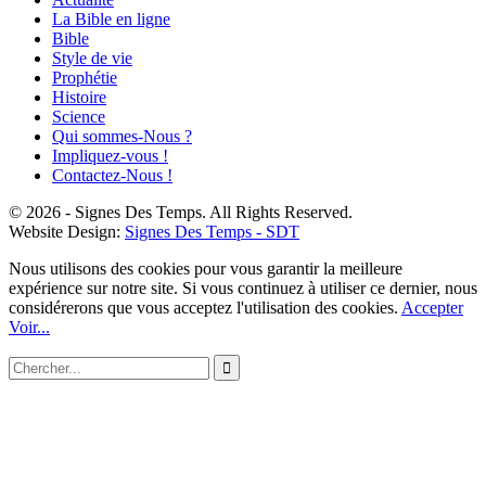
La Bible en ligne
Bible
Style de vie
Prophétie
Histoire
Science
Qui sommes-Nous ?
Impliquez-vous !
Contactez-Nous !
© 2026 - Signes Des Temps. All Rights Reserved.
Website Design:
Signes Des Temps - SDT
Nous utilisons des cookies pour vous garantir la meilleure
expérience sur notre site. Si vous continuez à utiliser ce dernier, nous
considérerons que vous acceptez l'utilisation des cookies.
Accepter
Voir...