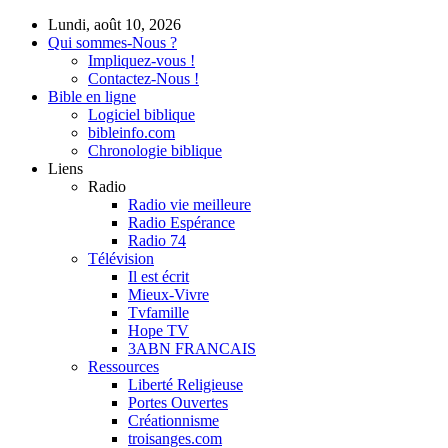
Lundi, août 10, 2026
Qui sommes-Nous ?
Impliquez-vous !
Contactez-Nous !
Bible en ligne
Logiciel biblique
bibleinfo.com
Chronologie biblique
Liens
Radio
Radio vie meilleure
Radio Espérance
Radio 74
Télévision
Il est écrit
Mieux-Vivre
Tvfamille
Hope TV
3ABN FRANCAIS
Ressources
Liberté Religieuse
Portes Ouvertes
Créationnisme
troisanges.com