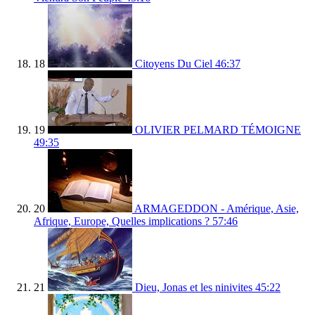
18
Citoyens Du Ciel
46:37
19
OLIVIER PELMARD TÉMOIGNE
49:35
20
ARMAGEDDON - Amérique, Asie,
Afrique, Europe, Quelles implications ?
57:46
21
Dieu, Jonas et les ninivites
45:22