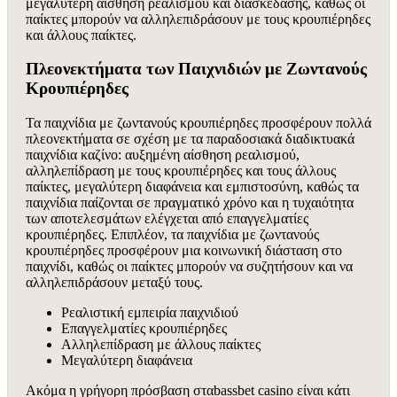
μεγαλύτερη αίσθηση ρεαλισμού και διασκέδασης, καθώς οι
παίκτες μπορούν να αλληλεπιδράσουν με τους κρουπιέρηδες
και άλλους παίκτες.
Πλεονεκτήματα των Παιχνιδιών με Ζωντανούς
Κρουπιέρηδες
Τα παιχνίδια με ζωντανούς κρουπιέρηδες προσφέρουν πολλά
πλεονεκτήματα σε σχέση με τα παραδοσιακά διαδικτυακά
παιχνίδια καζίνο: αυξημένη αίσθηση ρεαλισμού,
αλληλεπίδραση με τους κρουπιέρηδες και τους άλλους
παίκτες, μεγαλύτερη διαφάνεια και εμπιστοσύνη, καθώς τα
παιχνίδια παίζονται σε πραγματικό χρόνο και η τυχαιότητα
των αποτελεσμάτων ελέγχεται από επαγγελματίες
κρουπιέρηδες. Επιπλέον, τα παιχνίδια με ζωντανούς
κρουπιέρηδες προσφέρουν μια κοινωνική διάσταση στο
παιχνίδι, καθώς οι παίκτες μπορούν να συζητήσουν και να
αλληλεπιδράσουν μεταξύ τους.
Ρεαλιστική εμπειρία παιχνιδιού
Επαγγελματίες κρουπιέρηδες
Αλληλεπίδραση με άλλους παίκτες
Μεγαλύτερη διαφάνεια
Ακόμα η γρήγορη πρόσβαση σταbassbet casino είναι κάτι