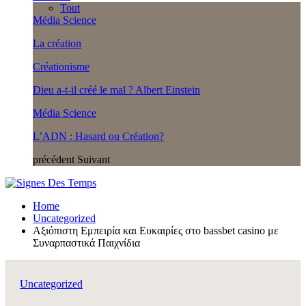
Tout
Média Science
La création
Créationisme
Dieu a-t-il créé le mal ? Albert Einstein
Média Science
L’ADN : Hasard ou Création?
précédent
Suivant
Home
Uncategorized
Αξιόπιστη Εμπειρία και Ευκαιρίες στο bassbet casino με
Συναρπαστικά Παιχνίδια
Uncategorized