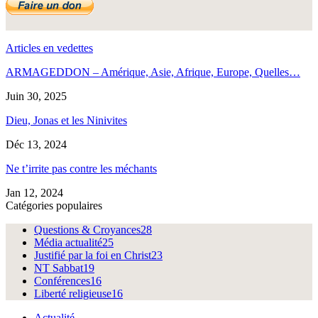
Articles en vedettes
ARMAGEDDON – Amérique, Asie, Afrique, Europe, Quelles…
Juin 30, 2025
Dieu, Jonas et les Ninivites
Déc 13, 2024
Ne t’irrite pas contre les méchants
Jan 12, 2024
Catégories populaires
Questions & Croyances
28
Média actualité
25
Justifié par la foi en Christ
23
NT Sabbat
19
Conférences
16
Liberté religieuse
16
Actualité