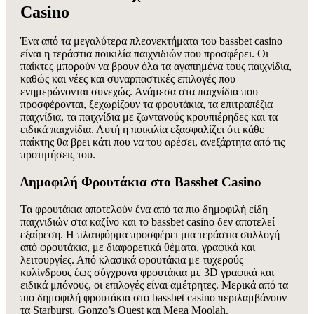
Casino
Ένα από τα μεγαλύτερα πλεονεκτήματα του bassbet casino
είναι η τεράστια ποικιλία παιχνιδιών που προσφέρει. Οι
παίκτες μπορούν να βρουν όλα τα αγαπημένα τους παιχνίδια,
καθώς και νέες και συναρπαστικές επιλογές που
ενημερώνονται συνεχώς. Ανάμεσα στα παιχνίδια που
προσφέρονται, ξεχωρίζουν τα φρουτάκια, τα επιτραπέζια
παιχνίδια, τα παιχνίδια με ζωντανούς κρουπιέρηδες και τα
ειδικά παιχνίδια. Αυτή η ποικιλία εξασφαλίζει ότι κάθε
παίκτης θα βρει κάτι που να του αρέσει, ανεξάρτητα από τις
προτιμήσεις του.
Δημοφιλή Φρουτάκια στο Bassbet Casino
Τα φρουτάκια αποτελούν ένα από τα πιο δημοφιλή είδη
παιχνιδιών στα καζίνο και το bassbet casino δεν αποτελεί
εξαίρεση. Η πλατφόρμα προσφέρει μια τεράστια συλλογή
από φρουτάκια, με διαφορετικά θέματα, γραφικά και
λειτουργίες. Από κλασικά φρουτάκια με τυχερούς
κυλίνδρους έως σύγχρονα φρουτάκια με 3D γραφικά και
ειδικά μπόνους, οι επιλογές είναι αμέτρητες. Μερικά από τα
πιο δημοφιλή φρουτάκια στο bassbet casino περιλαμβάνουν
τα Starburst, Gonzo’s Quest και Mega Moolah.