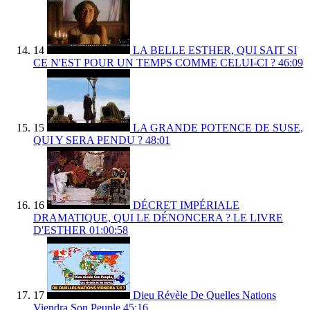
14
LA BELLE ESTHER, QUI SAIT SI
CE N'EST POUR UN TEMPS COMME CELUI-CI ?
46:09
15
LA GRANDE POTENCE DE SUSE,
QUI Y SERA PENDU ?
48:01
16
DÉCRET IMPÉRIALE
DRAMATIQUE, QUI LE DÉNONCERA ? LE LIVRE
D'ESTHER
01:00:58
17
Dieu Révèle De Quelles Nations
Viendra Son Peuple
45:16