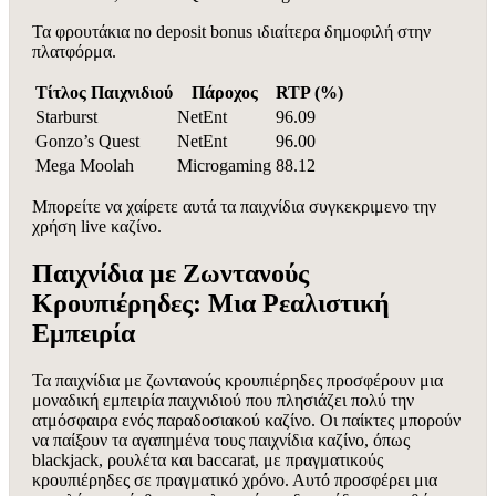
Τα φρουτάκια no deposit bonus ιδιαίτερα δημοφιλή στην
πλατφόρμα.
Τίτλος Παιχνιδιού
Πάροχος
RTP (%)
Starburst
NetEnt
96.09
Gonzo’s Quest
NetEnt
96.00
Mega Moolah
Microgaming
88.12
Μπορείτε να χαίρετε αυτά τα παιχνίδια συγκεκριμενο την
χρήση live καζίνο.
Παιχνίδια με Ζωντανούς
Κρουπιέρηδες: Μια Ρεαλιστική
Εμπειρία
Τα παιχνίδια με ζωντανούς κρουπιέρηδες προσφέρουν μια
μοναδική εμπειρία παιχνιδιού που πλησιάζει πολύ την
ατμόσφαιρα ενός παραδοσιακού καζίνο. Οι παίκτες μπορούν
να παίξουν τα αγαπημένα τους παιχνίδια καζίνο, όπως
blackjack, ρουλέτα και baccarat, με πραγματικούς
κρουπιέρηδες σε πραγματικό χρόνο. Αυτό προσφέρει μια