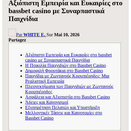
Αξιόπιστη Εμπειρία και Ευκαιρίες στο
bassbet casino με Συναρπαστικά
Παιχνίδια
Par
WHITE E.
Sur
Mai 10, 2026
Partagez
Αξιόπιστη Εμπειρία και Ευκαιρίες στο bassbet
casino με Συναρπαστικά Παιχνίδια
Η Ποικιλία Παιχνιδιών στο Bassbet Casino
Δημοφιλή Φρουτάκια στο Bassbet Casino
Παιχνίδια με Ζωντανούς Κρουπιέρηδες: Μια
Ρεαλιστική Εμπειρία
Πλεονεκτήματα των Παιχνιδιών με Ζωντανούς
Κρουπιέρηδες
Ασφάλεια και Αξιοπιστία στο Bassbet Casino
Άδειες και Κανονισμοί
Εξυπηρέτηση Πελατών και Υποστήριξη
Μελλοντικές Τάσεις και Καινοτομίες στο
Bassbet Casino