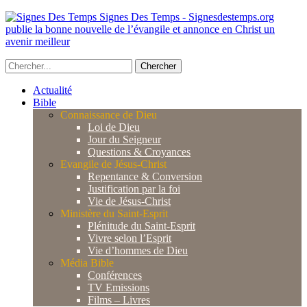
Signes Des Temps - Signesdestemps.org
publie la bonne nouvelle de l’évangile et annonce en Christ un
avenir meilleur
Actualité
Bible
Connaissance de Dieu
Loi de Dieu
Jour du Seigneur
Questions & Croyances
Evangile de Jésus-Christ
Repentance & Conversion
Justification par la foi
Vie de Jésus-Christ
Ministère du Saint-Esprit
Plénitude du Saint-Esprit
Vivre selon l’Esprit
Vie d’hommes de Dieu
Média Bible
Conférences
TV Emissions
Films – Livres