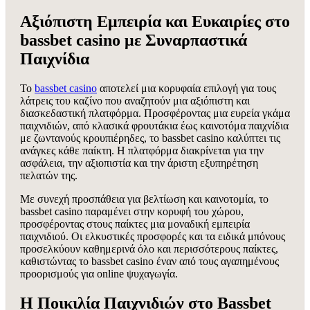
Αξιόπιστη Εμπειρία και Ευκαιρίες στο
bassbet casino με Συναρπαστικά
Παιχνίδια
Το
bassbet casino
αποτελεί μια κορυφαία επιλογή για τους
λάτρεις του καζίνο που αναζητούν μια αξιόπιστη και
διασκεδαστική πλατφόρμα. Προσφέροντας μια ευρεία γκάμα
παιχνιδιών, από κλασικά φρουτάκια έως καινοτόμα παιχνίδια
με ζωντανούς κρουπιέρηδες, το bassbet casino καλύπτει τις
ανάγκες κάθε παίκτη. Η πλατφόρμα διακρίνεται για την
ασφάλεια, την αξιοπιστία και την άριστη εξυπηρέτηση
πελατών της.
Με συνεχή προσπάθεια για βελτίωση και καινοτομία, το
bassbet casino παραμένει στην κορυφή του χώρου,
προσφέροντας στους παίκτες μια μοναδική εμπειρία
παιχνιδιού. Οι ελκυστικές προσφορές και τα ειδικά μπόνους
προσελκύουν καθημερινά όλο και περισσότερους παίκτες,
καθιστώντας το bassbet casino έναν από τους αγαπημένους
προορισμούς για online ψυχαγωγία.
Η Ποικιλία Παιχνιδιών στο Bassbet