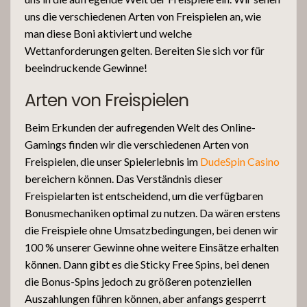
uns die verschiedenen Arten von Freispielen an, wie
man diese Boni aktiviert und welche
Wettanforderungen gelten. Bereiten Sie sich vor für
beeindruckende Gewinne!
Arten von Freispielen
Beim Erkunden der aufregenden Welt des Online-
Gamings finden wir die verschiedenen Arten von
Freispielen, die unser Spielerlebnis im
DudeSpin Casino
bereichern können. Das Verständnis dieser
Freispielarten ist entscheidend, um die verfügbaren
Bonusmechaniken optimal zu nutzen. Da wären erstens
die Freispiele ohne Umsatzbedingungen, bei denen wir
100 % unserer Gewinne ohne weitere Einsätze erhalten
können. Dann gibt es die Sticky Free Spins, bei denen
die Bonus-Spins jedoch zu größeren potenziellen
Auszahlungen führen können, aber anfangs gesperrt