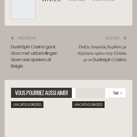
PRÉCÉDENT
SUIVANT
DudeSpin Casino gaat
Παίξτε Ασφαλώς Κερδίστε με
door met uitbetalingen
Αξιόπιστο τρόπο στην Ελλάδα
doen aan spelers uit
με το Dudespin Casino
België.
VOUS POURRIEZ AUSSI AIMER
Tout
UNCATEGORIZED
UNCATEGORIZED