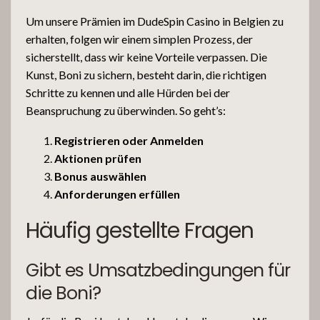
Um unsere Prämien im DudeSpin Casino in Belgien zu
erhalten, folgen wir einem simplen Prozess, der
sicherstellt, dass wir keine Vorteile verpassen. Die
Kunst, Boni zu sichern, besteht darin, die richtigen
Schritte zu kennen und alle Hürden bei der
Beanspruchung zu überwinden. So geht’s:
Registrieren oder Anmelden
Aktionen prüfen
Bonus auswählen
Anforderungen erfüllen
Häufig gestellte Fragen
Gibt es Umsatzbedingungen für
die Boni?