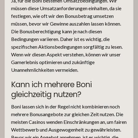
Ja, für die Boni bestehen Umsatzbedingungen. Wir
müssen diese Umsatzanforderungen einhalten, da sie
festlegen, wie oft wir den Bonusbetrag umsetzen
müssen, bevor wir Gewinne auszahlen lassen können.
Die Bonusberechtigung kann je nach diesen
Bedingungen variieren. Daher ist es wichtig, die
spezifischen Aktionsbedingungen sorgfältig zu lesen.
Wenn wir diesen Aspekt verstehen, können wir unser
Gamerlebnis optimieren und zukünftige
Unannehmlichkeiten vermeiden.
Kann ich mehrere Boni
gleichzeitig nutzen?
Boni lassen sich in der Regel nicht kombinieren noch
mehrere Bonusangebote zur gleichen Zeit nutzen. Die
meisten Casinos wenden Einschränkungen an, um fairen
Wettbewerb und Ausgewogenheit zu gewährleisten.
Bevor wir ein Angebot annehmen, ist es wichtig, die