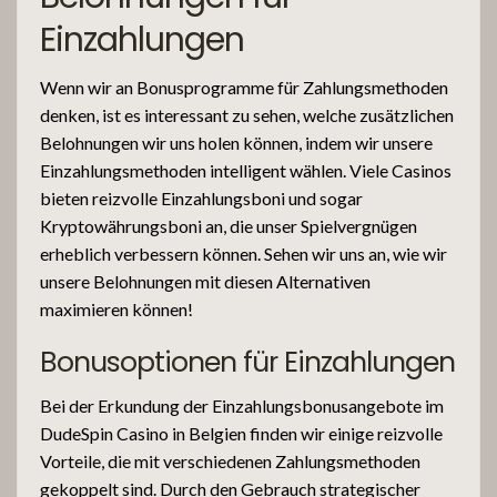
Einzahlungen
Wenn wir an Bonusprogramme für Zahlungsmethoden
denken, ist es interessant zu sehen, welche zusätzlichen
Belohnungen wir uns holen können, indem wir unsere
Einzahlungsmethoden intelligent wählen. Viele Casinos
bieten reizvolle Einzahlungsboni und sogar
Kryptowährungsboni an, die unser Spielvergnügen
erheblich verbessern können. Sehen wir uns an, wie wir
unsere Belohnungen mit diesen Alternativen
maximieren können!
Bonusoptionen für Einzahlungen
Bei der Erkundung der Einzahlungsbonusangebote im
DudeSpin Casino in Belgien finden wir einige reizvolle
Vorteile, die mit verschiedenen Zahlungsmethoden
gekoppelt sind. Durch den Gebrauch strategischer