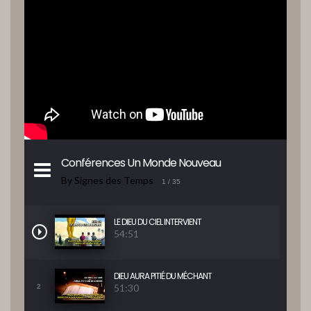
Conférences Un Monde Nouveau
By Signes des Temps
1
/ 35
LE DIEU DU CIEL INTERVIENT
54:51
DIEU AURA PITIÉ DU MÉCHANT
51:30
2