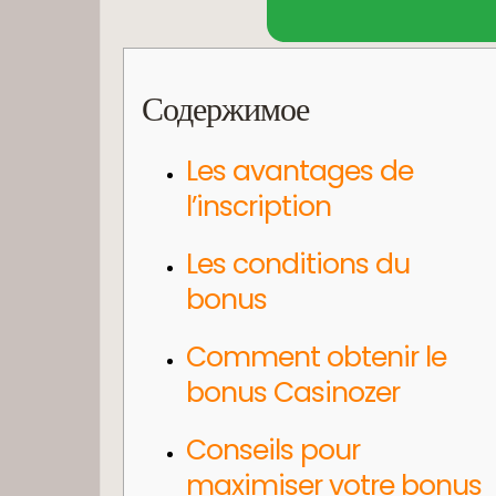
Содержимое
Les avantages de
l’inscription
Les conditions du
bonus
Comment obtenir le
bonus Casinozer
Conseils pour
maximiser votre bonus