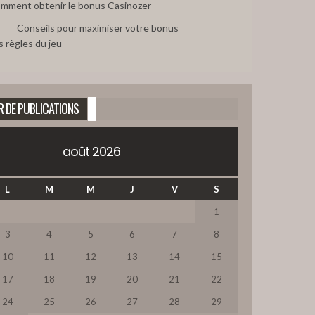
mment obtenir le bonus Casinozer
3. DIEU SORT LE GRAND JEU. (Partie C)
49:20
Conseils pour maximiser votre bonus
s règles du jeu
2. DES CHEFS DE NATION QUI ACCUEILLENT LE PROJET
DE DIEU (Partie B)
50:48
R DE PUBLICATIONS
1. DES CHEFS DE NATION QUI ACCUEILLENT LE PROJET
DE DIEU (Partie A)
48:41
août 2026
LA BELLE ESTHER, QUI SAIT SI CE N'EST POUR UN TEMPS
COMME CELUI-CI ?
L
M
M
J
V
S
46:09
1
LA GRANDE POTENCE DE SUSE, QUI Y SERA PENDU ?
3
4
5
6
7
8
48:01
10
11
12
13
14
15
17
18
19
20
21
22
DÉCRET IMPÉRIALE DRAMATIQUE, QUI LE DÉNONCERA ?
LE LIVRE D'ESTHER
01:00:58
24
25
26
27
28
29