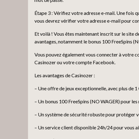
Étape 3 : Vérifiez votre adresse e-mail. Une fois q
vous devrez vérifier votre adresse e-mail pour con
Et voilà ! Vous êtes maintenant inscrit sur le site
avantages, notamment le bonus 100 FreeSpins 
Vous pouvez également vous connecter à votre co
Casinozer ou votre compte Facebook.
Les avantages de Casinozer :
– Une offre de jeux exceptionnelle, avec plus de 1 
– Un bonus 100 FreeSpins (NO WAGER) pour les n
– Un système de sécurité robuste pour protéger 
– Un service client disponible 24h/24 pour vous a