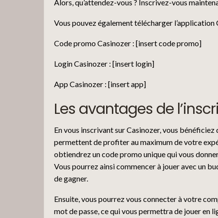
Alors, qu’attendez-vous ? Inscrivez-vous mainten
Vous pouvez également télécharger l’application C
Code promo Casinozer : [insert code promo]
Login Casinozer : [insert login]
App Casinozer : [insert app]
Les avantages de l’inscr
En vous inscrivant sur Casinozer, vous bénéficiez
permettent de profiter au maximum de votre expér
obtiendrez un code promo unique qui vous donnera
Vous pourrez ainsi commencer à jouer avec un bu
de gagner.
Ensuite, vous pourrez vous connecter à votre comp
mot de passe, ce qui vous permettra de jouer en l