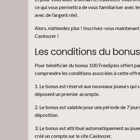
ce qui vous permettra de vous familiariser avec les 
avec de l’argent réel.
Alors, n’attendez plus ! Inscrivez-vous maintenant
Casinozer !
Les conditions du bonus
Pour bénéficier du bonus 100 FreeSpins offert par
comprendre les conditions associées à cette offre. 
1. Le bonus est réservé aux nouveaux joueurs qui s’
déposent un premier acompte.
2. Le bonus est valable pour une période de 7 jour
déposition.
3. Le bonus est attribué automatiquement au joue
créé un compte sur le site Casinozer.