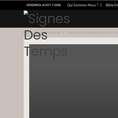
Qui Sommes-Nous ?
Bible En
VENDREDI, AOÛT 7, 2026
Home
Uncategorized
Casinozer Inscription Bonus 100 