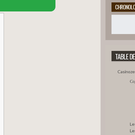
5
CHRONOLO
6
7
TABLE D
Casinoze
8
Со
9
10
Le
Le