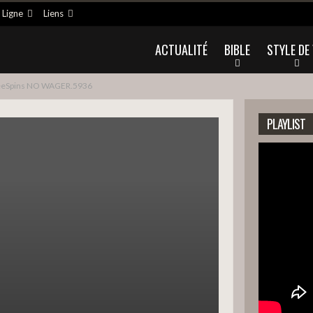
 Ligne
Liens
ACTUALITÉ
BIBLE
STYLE DE 
FreeSpins NO WAGER.5936
PLAYLIST