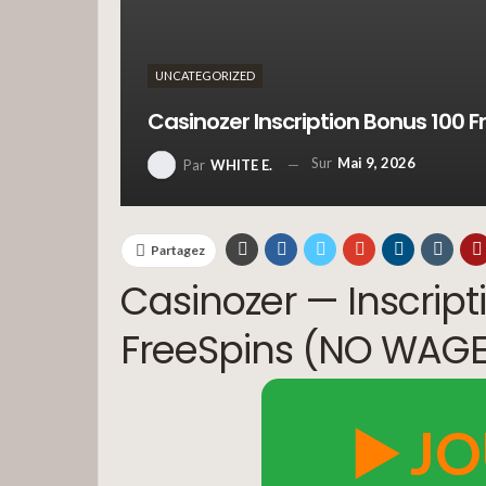
UNCATEGORIZED
Casinozer Inscription Bonus 100
Sur
Mai 9, 2026
Par
WHITE E.
Partagez
Casinozer — Inscript
FreeSpins (NO WAGE
▶️ J