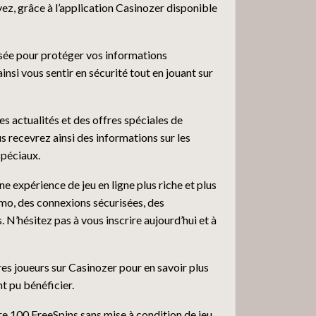
28
yez, grâce à l’application Casinozer disponible
isée pour protéger vos informations
29
nsi vous sentir en sécurité tout en jouant sur
30
es actualités et des offres spéciales de
s recevrez ainsi des informations sur les
spéciaux.
31
ne expérience de jeu en ligne plus riche et plus
mo, des connexions sécurisées, des
 N’hésitez pas à vous inscrire aujourd’hui et à
32
es joueurs sur Casinozer pour en savoir plus
33
nt pu bénéficier.
re 100 FreeSpins sans mise à condition de jeu,