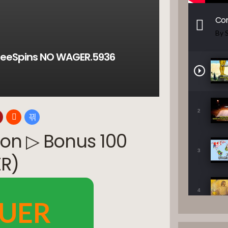
Con
By 
 FreeSpins NO WAGER.5936
2
ion ▷ Bonus 100
3
R)
4
OUER