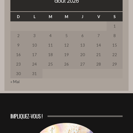
août 2026
DÉCRET IMPÉRIALE DRAMATIQUE, QUI LE
DÉNONCERA ? LE LIVRE D'ESTHER
16
D
L
M
M
J
V
S
01:00:58
1
Dieu Révèle De Quelles Nations Viendra Son
2
3
4
5
6
7
8
Peuple
17
45:16
9
10
11
12
13
14
15
16
17
18
19
20
21
22
Citoyens Du Ciel
46:37
18
23
24
25
26
27
28
29
30
31
OLIVIER PELMARD TÉMOIGNE
« Mai
49:35
19
ARMAGEDDON - Amérique, Asie, Afrique,
Europe, Quelles implications ?
20
57:46
IMPLIQUEZ-VOUS !
Dieu, Jonas et les ninivites
45:22
21