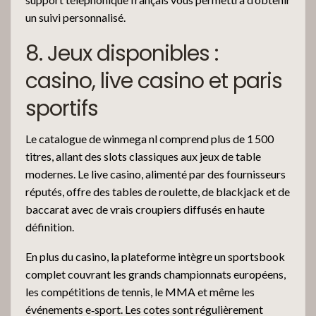
un suivi personnalisé.
8. Jeux disponibles :
casino, live casino et paris
sportifs
Le catalogue de winmega nl comprend plus de 1 500
titres, allant des slots classiques aux jeux de table
modernes. Le live casino, alimenté par des fournisseurs
réputés, offre des tables de roulette, de blackjack et de
baccarat avec de vrais croupiers diffusés en haute
définition.
En plus du casino, la plateforme intègre un sportsbook
complet couvrant les grands championnats européens,
les compétitions de tennis, le MMA et même les
événements e‑sport. Les cotes sont régulièrement