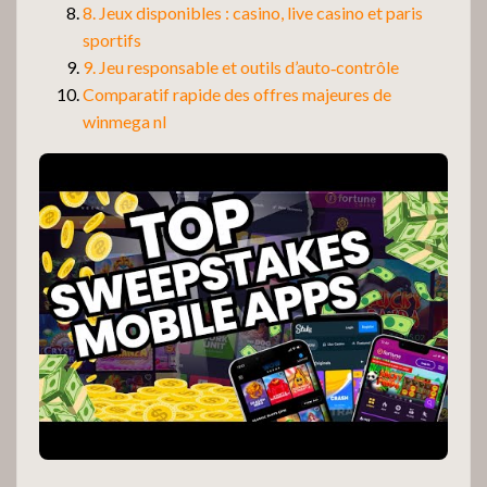
8. Jeux disponibles : casino, live casino et paris
sportifs
9. Jeu responsable et outils d’auto‑contrôle
Comparatif rapide des offres majeures de
winmega nl