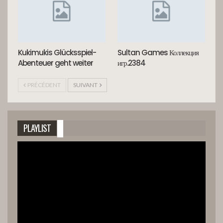
Kukimukis Glücksspiel-
Sultan Games Коллекция
Abenteuer geht weiter
игр.2384
PRÉCÉDENT
SUIVANT
PLAYLIST