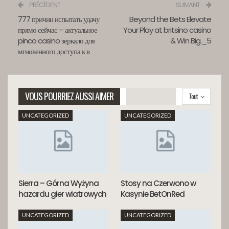
PRÉCÉDENT
SUIVANT
777 причин испытать удачу
Beyond the Bets Elevate
прямо сейчас – актуальное
Your Play at britsino casino
pinco casino зеркало для
& Win Big._5
мгновенного доступа к в
VOUS POURRIEZ AUSSI AIMER
Tout
UNCATEGORIZED
UNCATEGORIZED
Sierra – Górna Wyżyna
Stosy na Czerwono w
hazardu gier wiatrowych
Kasynie BetOnRed
UNCATEGORIZED
UNCATEGORIZED