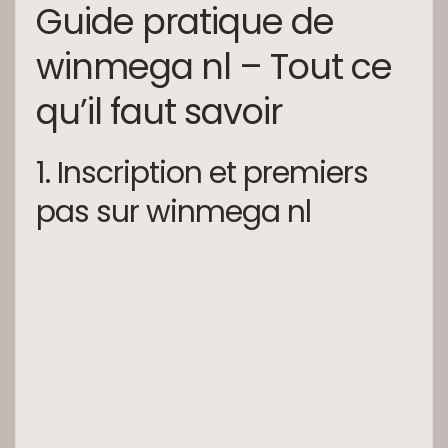
Guide pratique de
winmega nl – Tout ce
qu’il faut savoir
1. Inscription et premiers
pas sur winmega nl