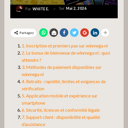
Sur
Mai 2, 2026
Par
WHITE E.
Partagez
1. Inscription et premiers pas sur winmega nl
2. Le bonus de bienvenue de winmega nl : quoi
attendre ?
3. Méthodes de paiement disponibles sur
winmega nl
4. Retraits : rapidité, limites et exigences de
vérification
5. Application mobile et expérience sur
smartphone
6. Sécurité, licences et conformité légale
7. Support client : disponibilité et qualité
d’assistance