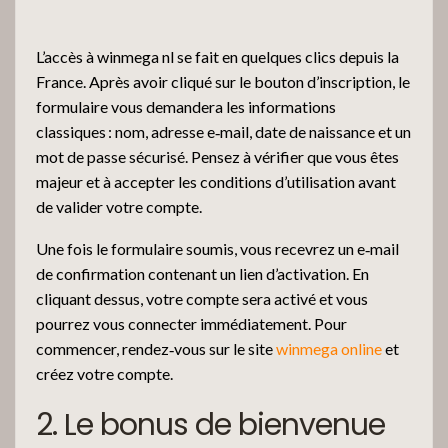
L’accès à winmega nl se fait en quelques clics depuis la
France. Après avoir cliqué sur le bouton d’inscription, le
formulaire vous demandera les informations
classiques : nom, adresse e‑mail, date de naissance et un
mot de passe sécurisé. Pensez à vérifier que vous êtes
majeur et à accepter les conditions d’utilisation avant
de valider votre compte.
Une fois le formulaire soumis, vous recevrez un e‑mail
de confirmation contenant un lien d’activation. En
cliquant dessus, votre compte sera activé et vous
pourrez vous connecter immédiatement. Pour
commencer, rendez‑vous sur le site
winmega online
et
créez votre compte.
2. Le bonus de bienvenue