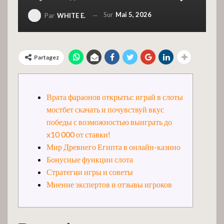
Sur
Mai 5, 2026
Par
WHITE E.
Partagez
Врата фараонов открыты: играй в слоты
мостбет скачать и почувствуй вкус
победы с возможностью выиграть до
x10 000 от ставки!
Мир Древнего Египта в онлайн-казино
Бонусные функции слота
Стратегии игры и советы
Мнение экспертов и отзывы игроков