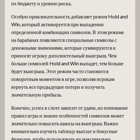
их бюджету и уровню риска.
Особую привлекательность добавляет режим Hold and
Win, который активируется при выпадении
определенной комбинации символов. В этом режиме
на барабанах появляются специальные символы с
денежными значениями, которые суммируются и
приносят игроку дополнительный выигрыш. Чем
больше символей Hold and Win выпадет, тем больше
будет выигрыш. Этот режим часто становится
поворотным моментом в игре, позволяя игрокам
вернуть все предыдущие потери и получить
значительную прибыль.
Конечно, успех в слоте зависит от удачи, но понимание
правил игры и знание особенностей символов может
значительно повысить шансы на выигрыш. Важно
внимательно изучить таблицу выплат и бонусные
функции, чтобы использовать их максимально