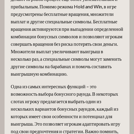
прибыльным. Помимо режима Hold and Win, в игре
предусмотрены бесплатные вращения, множители
выплат и другие специальные символы. Бесплатные
вращения активируются при выпадении определенной
комбинации бонусных символов и позволяют игрокам
совершать вращения без риска потерять свои деньги.
Множители выплат увеличивают выигрыш в
несколько раз, а специальные символы могут заменить
другие символы на барабанах и помочь составить
выигрышную комбинацию.
Одна из самых интересных функций – это
возможность выбора бонусного раунда. В некоторых
слотах игроку предлагается выбрать один из
нескольких вариантов бонусных раундов, каждый из
которых имеет свои особенности и потенциал для
выигрыша. Это позволяет игрокам адаптировать игру
под свои предпочтения и стратегии. Важно помнить,