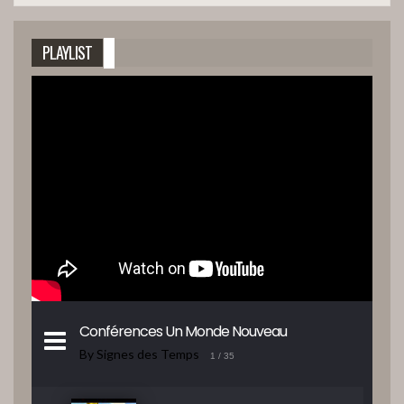
PLAYLIST
Conférences Un Monde Nouveau
By Signes des Temps
1
/ 35