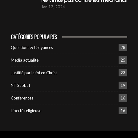
03 Bientôt un président pour la terre - Dieu
Jan 12, 2024
53:34
24
04 Bientôt un président pour la terre ?
(JÉSUS)
25
CATÉGORIES POPULAIRES
43:55
Questions & Croyances
28
05 Bientôt un président pour la terre?
(Quand?)
26
57:39
Média actualité
25
Justifié par la foi en Christ
23
06 La statue de la destinée - La prophétie
peut-elle être modifiée ?
27
56:28
NT Sabbat
19
Conférences
16
07 Un jour béni pour un monde nouveau
54:40
28
Liberté religieuse
16
08 Aurions-nous abandonné la loi de
nôtre Dieu ?
29
47:47