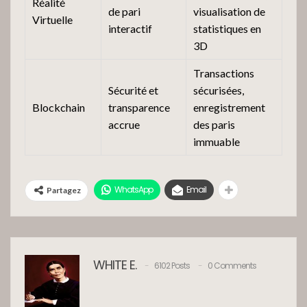
Réalité
de pari
visualisation de
Virtuelle
interactif
statistiques en
3D
Transactions
Sécurité et
sécurisées,
Blockchain
transparence
enregistrement
accrue
des paris
immuable
WhatsApp
Email
Partagez
WHITE E.
6102 Posts
0 Comments