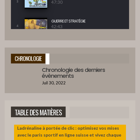
47:30
3
GUERRE ET STRATÉGIE
42:43
4
BONHEUR POUR ISRAEL ET LES NATIONS
42:47
5
CHRONOLOGIE
Chronologie des derniers
GUERRE DE GOG ET MAGOG
évènements
45:15
6
Juil 30, 2022
ÉVITER L'APOCALYPSE ?
42:12
7
TABLE DES MATIÈRES
LE BANQUET DRAMATIQUE
39:09
8
Ladrénaline à portée de clic : optimisez vos mises
avec le paris sportif en ligne suisse et vivez chaque