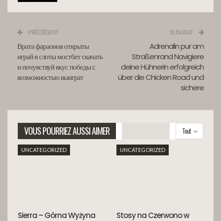
PRÉCÉDENT
SUIVANT
Врата фараонов открыты
Adrenalin pur am
играй в слоты мостбет скачать
Straßenrand Navigiere
и почувствуй вкус победы с
deine Hühnerin erfolgreich
возможностью выиграт
über die Chicken Road und
sichere
VOUS POURRIEZ AUSSI AIMER
Tout
UNCATEGORIZED
UNCATEGORIZED
Sierra – Górna Wyżyna
Stosy na Czerwono w