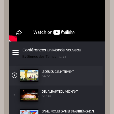
Conférences Un Monde Nouveau
By Signes des Temps
1
/ 35
LE DIEU DU CIEL INTERVIENT
54:51
DIEU AURA PITIÉ DU MÉCHANT
51:30
2
DANIEL, PROJET DIVIN ET STABILITÉ MONDIAL