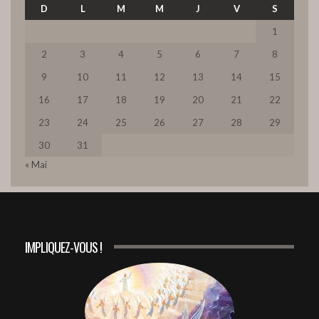
D
L
M
M
J
V
S
LA GRANDE POTENCE DE SUSE, QUI Y SERA
1
PENDU ?
15
48:01
2
3
4
5
6
7
8
DÉCRET IMPÉRIALE DRAMATIQUE, QUI LE
9
10
11
12
13
14
15
DÉNONCERA ? LE LIVRE D'ESTHER
16
01:00:58
16
17
18
19
20
21
22
23
24
25
26
27
28
29
Dieu Révèle De Quelles Nations Viendra Son
Peuple
17
30
31
45:16
« Mai
Citoyens Du Ciel
46:37
18
OLIVIER PELMARD TÉMOIGNE
IMPLIQUEZ-VOUS !
49:35
19
ARMAGEDDON - Amérique, Asie, Afrique,
Europe, Quelles implications ?
20