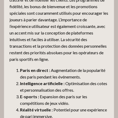
fidélité, les bonus de bienvenue et les promotions
spéciales sont couramment utilisés pour encourager les
joueurs à parier davantage. L’importance de
l’expérience utilisateur est également croissante, avec
un accent mis sur la conception de plateformes
intuitives et faciles à utiliser. La sécurité des
transactions et la protection des données personnelles
restent des priorités absolues pour les opérateurs de
paris sportifs en ligne.
Paris en direct :
Augmentation de la popularité
des paris pendant les événements.
Intelligence artificielle :
Optimisation des cotes
et personnalisation des offres.
E-sports :
Expansion des paris sur les
compétitions de jeux vidéo.
Réalité virtuelle :
Potentiel pour une expérience
de pari immersive.