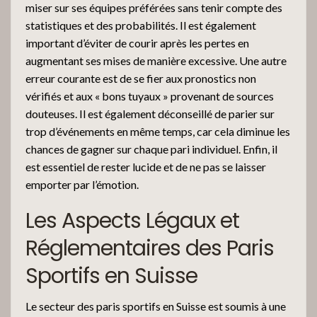
miser sur ses équipes préférées sans tenir compte des
statistiques et des probabilités. Il est également
important d’éviter de courir après les pertes en
augmentant ses mises de manière excessive. Une autre
erreur courante est de se fier aux pronostics non
vérifiés et aux « bons tuyaux » provenant de sources
douteuses. Il est également déconseillé de parier sur
trop d’événements en même temps, car cela diminue les
chances de gagner sur chaque pari individuel. Enfin, il
est essentiel de rester lucide et de ne pas se laisser
emporter par l’émotion.
Les Aspects Légaux et
Réglementaires des Paris
Sportifs en Suisse
Le secteur des paris sportifs en Suisse est soumis à une