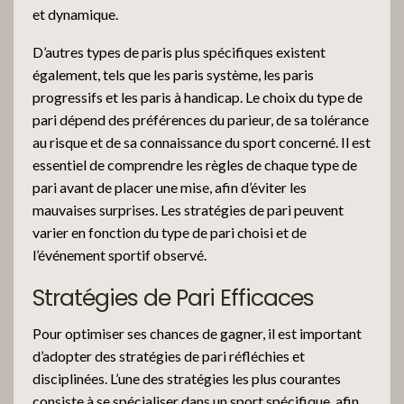
et dynamique.
D’autres types de paris plus spécifiques existent
également, tels que les paris système, les paris
progressifs et les paris à handicap. Le choix du type de
pari dépend des préférences du parieur, de sa tolérance
au risque et de sa connaissance du sport concerné. Il est
essentiel de comprendre les règles de chaque type de
pari avant de placer une mise, afin d’éviter les
mauvaises surprises. Les stratégies de pari peuvent
varier en fonction du type de pari choisi et de
l’événement sportif observé.
Stratégies de Pari Efficaces
Pour optimiser ses chances de gagner, il est important
d’adopter des stratégies de pari réfléchies et
disciplinées. L’une des stratégies les plus courantes
consiste à se spécialiser dans un sport spécifique, afin