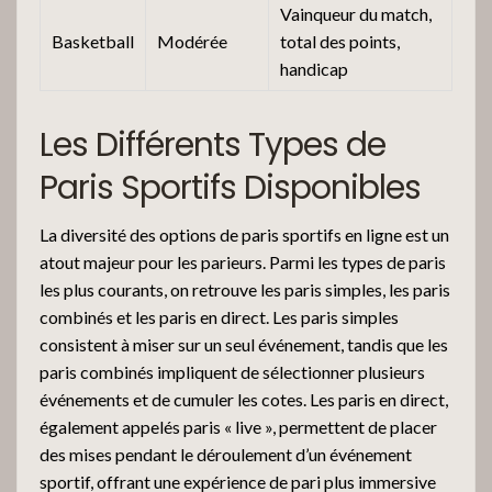
Vainqueur du match,
Basketball
Modérée
total des points,
handicap
Les Différents Types de
Paris Sportifs Disponibles
La diversité des options de paris sportifs en ligne est un
atout majeur pour les parieurs. Parmi les types de paris
les plus courants, on retrouve les paris simples, les paris
combinés et les paris en direct. Les paris simples
consistent à miser sur un seul événement, tandis que les
paris combinés impliquent de sélectionner plusieurs
événements et de cumuler les cotes. Les paris en direct,
également appelés paris « live », permettent de placer
des mises pendant le déroulement d’un événement
sportif, offrant une expérience de pari plus immersive