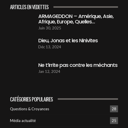
45:16
ARTICLES EN VEDETTES
ARMAGEDDON – Amérique, Asie,
Citoyens Du Ciel
Afrique, Europe, Quelles…
46:37
18
Juin 30, 2025
Dieu, Jonas et les Ninivites
OLIVIER PELMARD TÉMOIGNE
49:35
19
Déc 13, 2024
ARMAGEDDON - Amérique, Asie, Afrique,
Ne t’irrite pas contre les méchants
Europe, Quelles implications ?
20
57:46
Jan 12, 2024
Dieu, Jonas et les ninivites
45:22
21
CATÉGORIES POPULAIRES
01 Un Nouvel age pour l'humanité
Questions & Croyances
28
49:34
22
Média actualité
25