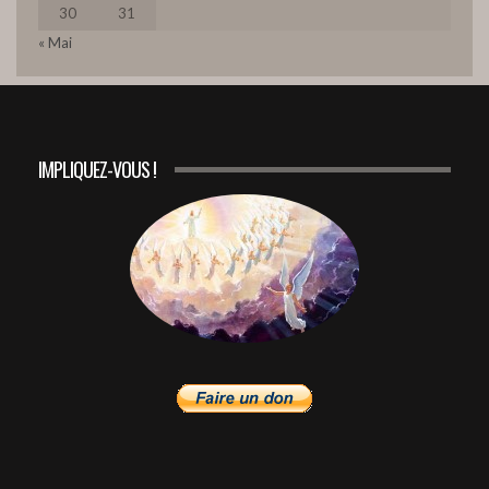
30
31
« Mai
2. DES CHEFS DE NATION QUI ACCUEILLENT LE
PROJET DE DIEU (Partie B)
12
50:48
1. DES CHEFS DE NATION QUI ACCUEILLENT LE
PROJET DE DIEU (Partie A)
13
IMPLIQUEZ-VOUS !
48:41
LA BELLE ESTHER, QUI SAIT SI CE N'EST POUR UN
TEMPS COMME CELUI-CI ?
14
46:09
LA GRANDE POTENCE DE SUSE, QUI Y SERA
PENDU ?
15
48:01
DÉCRET IMPÉRIALE DRAMATIQUE, QUI LE
DÉNONCERA ? LE LIVRE D'ESTHER
16
01:00:58
Dieu Révèle De Quelles Nations Viendra Son
Peuple
17