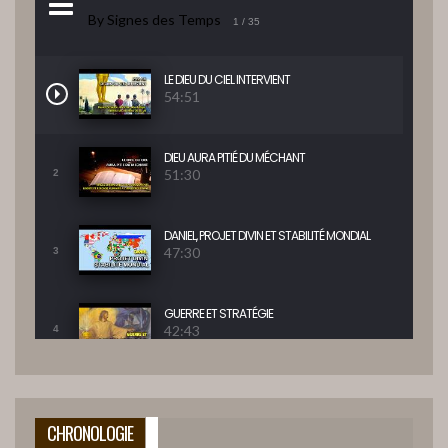
By Signes des Temps
1
/ 35
LE DIEU DU CIEL INTERVIENT
54:51
DIEU AURA PITIÉ DU MÉCHANT
51:30
2
DANIEL, PROJET DIVIN ET STABILITÉ MONDIAL
47:30
3
GUERRE ET STRATÉGIE
42:43
4
BONHEUR POUR ISRAEL ET LES NATIONS
42:47
5
CHRONOLOGIE