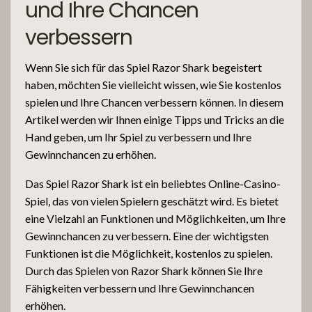
und Ihre Chancen
verbessern
Wenn Sie sich für das Spiel Razor Shark begeistert
haben, möchten Sie vielleicht wissen, wie Sie kostenlos
spielen und Ihre Chancen verbessern können. In diesem
Artikel werden wir Ihnen einige Tipps und Tricks an die
Hand geben, um Ihr Spiel zu verbessern und Ihre
Gewinnchancen zu erhöhen.
Das Spiel Razor Shark ist ein beliebtes Online-Casino-
Spiel, das von vielen Spielern geschätzt wird. Es bietet
eine Vielzahl an Funktionen und Möglichkeiten, um Ihre
Gewinnchancen zu verbessern. Eine der wichtigsten
Funktionen ist die Möglichkeit, kostenlos zu spielen.
Durch das Spielen von Razor Shark können Sie Ihre
Fähigkeiten verbessern und Ihre Gewinnchancen
erhöhen.