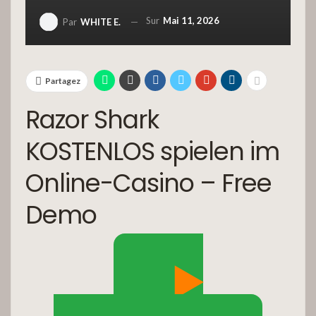
Sur
Mai 11, 2026
Par
WHITE E.
Partagez
Razor Shark
KOSTENLOS spielen im
Online-Casino – Free
Demo
▶️