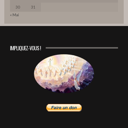
Peuple
17
45:16
30
31
« Mai
Citoyens Du Ciel
46:37
18
OLIVIER PELMARD TÉMOIGNE
49:35
19
IMPLIQUEZ-VOUS !
ARMAGEDDON - Amérique, Asie, Afrique,
Europe, Quelles implications ?
20
57:46
Dieu, Jonas et les ninivites
45:22
21
01 Un Nouvel age pour l'humanité
49:34
22