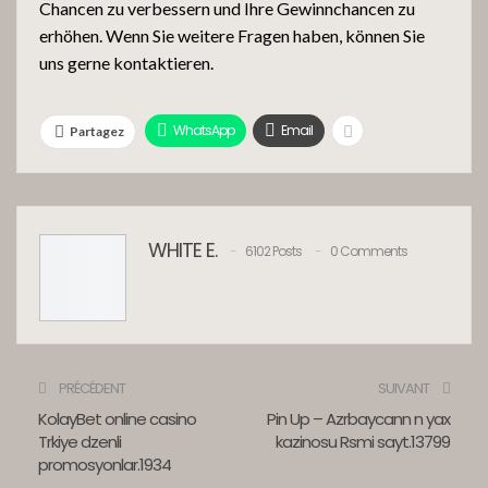
Chancen zu verbessern und Ihre Gewinnchancen zu
erhöhen. Wenn Sie weitere Fragen haben, können Sie
uns gerne kontaktieren.
WhatsApp
Email
Partagez
WHITE E.
6102 Posts
0 Comments
PRÉCÉDENT
SUIVANT
KolayBet online casino
Pin Up – Azrbaycann n yax
Trkiye dzenli
kazinosu Rsmi sayt.13799
promosyonlar.1934