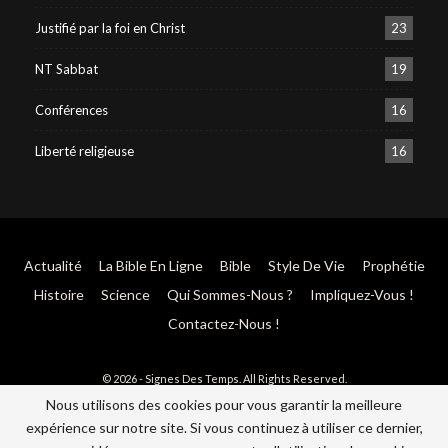
08 Aurions-nous abandonné la loi de
Justifié par la foi en Christ
23
nôtre Dieu ?
29
47:47
NT Sabbat
19
09 Guerre à Dieu ! Guerre à l’héritier ! Guerre à
Conférences
16
sa famille. Qui l’emportera ?
30
52:44
Liberté religieuse
16
10 Attention ! Satan n'a pas dit son dernier
mot
31
56:29
11 Bientôt une nouvelle capitale pour la terre
Actualité
La Bible En Ligne
Bible
Style De Vie
Prophétie
43:47
32
Histoire
Science
Qui Sommes-Nous ?
Impliquez-Vous !
Contactez-Nous !
12 Héritiers et citoyens du monde nouveau
55:44
33
© 2026 - Signes Des Temps. All Rights Reserved.
Nous utilisons des cookies pour vous garantir la meilleure
Website Design:
Signes Des Temps - SDT
Incroyable ! Un Sauveur vous est donné.
expérience sur notre site. Si vous continuez à utiliser ce dernier,
43:19
34