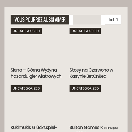
VOUS POURRIEZ AUSSI AIMER
Tout
UNCATEGORIZED
UNCATEGORIZED
Sierra – Górna Wyżyna
Stosy na Czerwono w
hazardu gier wiatrowych
Kasynie BetOnRed
UNCATEGORIZED
UNCATEGORIZED
Kukimukis Glücksspiel-
Sultan Games Коллекция