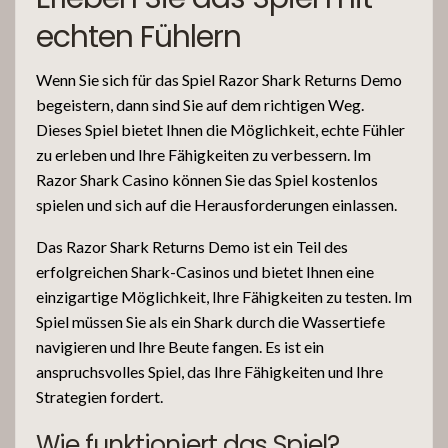
echten Fühlern
Wenn Sie sich für das Spiel Razor Shark Returns Demo
begeistern, dann sind Sie auf dem richtigen Weg.
Dieses Spiel bietet Ihnen die Möglichkeit, echte Fühler
zu erleben und Ihre Fähigkeiten zu verbessern. Im
Razor Shark Casino können Sie das Spiel kostenlos
spielen und sich auf die Herausforderungen einlassen.
Das Razor Shark Returns Demo ist ein Teil des
erfolgreichen Shark-Casinos und bietet Ihnen eine
einzigartige Möglichkeit, Ihre Fähigkeiten zu testen. Im
Spiel müssen Sie als ein Shark durch die Wassertiefe
navigieren und Ihre Beute fangen. Es ist ein
anspruchsvolles Spiel, das Ihre Fähigkeiten und Ihre
Strategien fordert.
Wie funktioniert das Spiel?