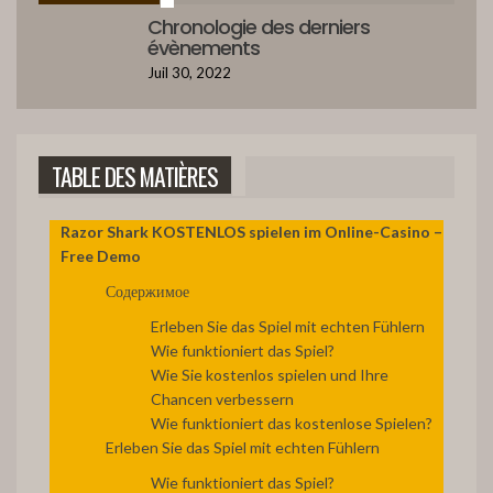
Chronologie des derniers
GUERRE DE GOG ET MAGOG
évènements
45:15
6
Juil 30, 2022
ÉVITER L'APOCALYPSE ?
42:12
7
TABLE DES MATIÈRES
LE BANQUET DRAMATIQUE
39:09
8
Razor Shark KOSTENLOS spielen im Online-Casino –
Free Demo
CAPTURE DRAMATIQUE D’ESTHER
Содержимое
41:08
9
Erleben Sie das Spiel mit echten Fühlern
Wie funktioniert das Spiel?
LA FOI EN DIEU FAIT AVANCER
Wie Sie kostenlos spielen und Ihre
48:09
10
Chancen verbessern
Wie funktioniert das kostenlose Spielen?
Erleben Sie das Spiel mit echten Fühlern
3. DIEU SORT LE GRAND JEU. (Partie C)
49:20
11
Wie funktioniert das Spiel?