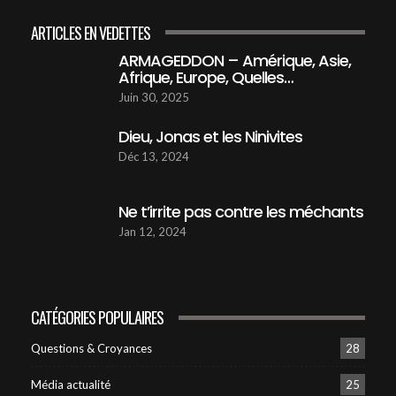
02 L’avenir du monde est-il réellement déjà
écrit ?
23
ARTICLES EN VEDETTES
52:44
ARMAGEDDON – Amérique, Asie,
Afrique, Europe, Quelles…
03 Bientôt un président pour la terre - Dieu
53:34
24
Juin 30, 2025
Dieu, Jonas et les Ninivites
04 Bientôt un président pour la terre ?
Déc 13, 2024
(JÉSUS)
25
43:55
Ne t’irrite pas contre les méchants
05 Bientôt un président pour la terre?
(Quand?)
26
Jan 12, 2024
57:39
06 La statue de la destinée - La prophétie
peut-elle être modifiée ?
27
56:28
CATÉGORIES POPULAIRES
Questions & Croyances
28
07 Un jour béni pour un monde nouveau
54:40
28
Média actualité
25