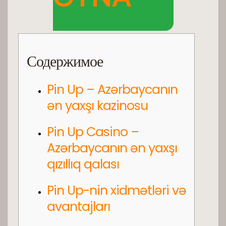
Содержимое
Pin Up – Azərbaycanın
ən yaxşı kazinosu
Pin Up Casino –
Azərbaycanın ən yaxşı
qızıllıq qalası
Pin Up-nin xidmətləri və
avantajları