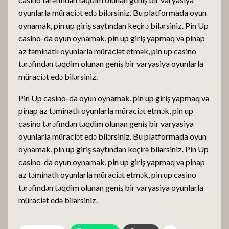
oyunlarla müraciət edə bilərsiniz. Bu platformada oyun
oynamak, pin up giriş saytından keçirə bilərsiniz. Pin Up
casino-da oyun oynamak, pin up giriş yapmaq və pinap
az təminatlı oyunlarla müraciət etmək, pin up casino
tərəfindən təqdim olunan geniş bir varyasiya oyunlarla
müraciət edə bilərsiniz.
Pin Up casino-da oyun oynamak, pin up giriş yapmaq və
pinap az təminatlı oyunlarla müraciət etmək, pin up
casino tərəfindən təqdim olunan geniş bir varyasiya
oyunlarla müraciət edə bilərsiniz. Bu platformada oyun
oynamak, pin up giriş saytından keçirə bilərsiniz. Pin Up
casino-da oyun oynamak, pin up giriş yapmaq və pinap
az təminatlı oyunlarla müraciət etmək, pin up casino
tərəfindən təqdim olunan geniş bir varyasiya oyunlarla
müraciət edə bilərsiniz.