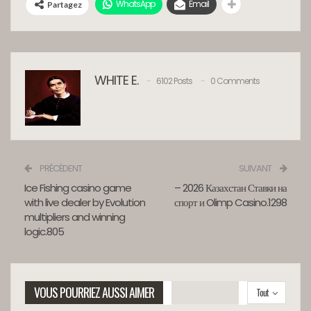
WhatsApp
Email
Partagez
WHITE E.
6102 Posts
0 Comments
PRÉCÉDENT
SUIVANT
Ice Fishing casino game
– 2026 Казахстан Ставки на
with live dealer by Evolution
спорт и Olimp Casino.1298
multipliers and winning
logic.805
VOUS POURRIEZ AUSSI AIMER
Tout