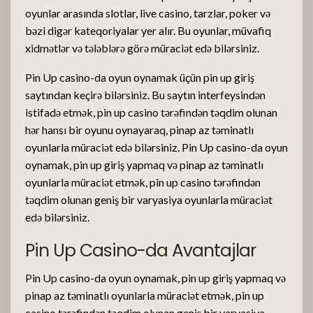
oyunlar arasında slotlar, live casino, tarzlar, poker və
bəzi digər kateqoriyalar yer alır. Bu oyunlar, müvafiq
xidmətlər və tələblərə görə müraciət edə bilərsiniz.
Pin Up casino-da oyun oynamak üçün pin up giriş
saytından keçirə bilərsiniz. Bu saytın interfeysindən
istifadə etmək, pin up casino tərəfindən təqdim olunan
hər hansı bir oyunu oynayaraq, pinap az təminatlı
oyunlarla müraciət edə bilərsiniz. Pin Up casino-da oyun
oynamak, pin up giriş yapmaq və pinap az təminatlı
oyunlarla müraciət etmək, pin up casino tərəfindən
təqdim olunan geniş bir varyasiya oyunlarla müraciət
edə bilərsiniz.
Pin Up Casino-da Avantajlar
Pin Up casino-da oyun oynamak, pin up giriş yapmaq və
pinap az təminatlı oyunlarla müraciət etmək, pin up
casino tərəfindən təqdim olunan geniş bir varyasiya