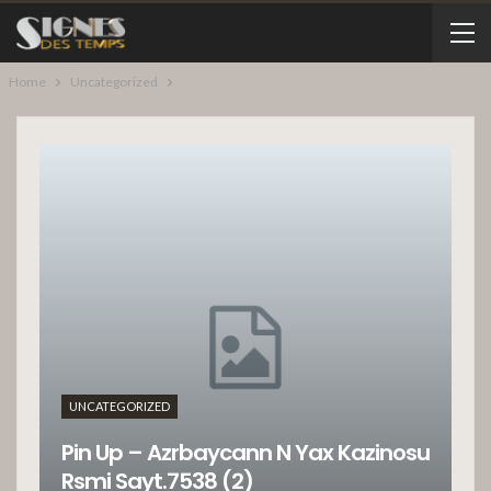
Home
Uncategorized
UNCATEGORIZED
Pin Up – Azrbaycann N Yax Kazinosu
Rsmi Sayt.7538 (2)