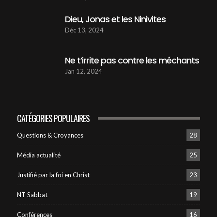
53:34
24
Dieu, Jonas et les Ninivites
Déc 13, 2024
04 Bientôt un président pour la terre ?
(JÉSUS)
25
43:55
Ne t’irrite pas contre les méchants
Jan 12, 2024
05 Bientôt un président pour la terre?
(Quand?)
26
57:39
06 La statue de la destinée - La prophétie
CATÉGORIES POPULAIRES
peut-elle être modifiée ?
27
56:28
Questions & Croyances
28
07 Un jour béni pour un monde nouveau
Média actualité
25
54:40
28
Justifié par la foi en Christ
23
08 Aurions-nous abandonné la loi de
nôtre Dieu ?
29
NT Sabbat
19
47:47
Conférences
16