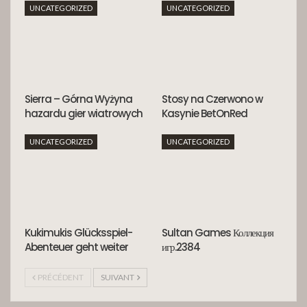
UNCATEGORIZED
UNCATEGORIZED
Sierra – Górna Wyżyna
Stosy na Czerwono w
hazardu gier wiatrowych
Kasynie BetOnRed
UNCATEGORIZED
UNCATEGORIZED
Kukimukis Glücksspiel-
Sultan Games Коллекция
Abenteuer geht weiter
игр.2384
PRÉCÉDENT
SUIVANT