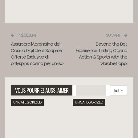
PRÉCÉDENT
SUIVANT
Assapora lAdrenalina del
Beyond the Bet
Casino Digitale e Scopri le
Experience Thrilling Casino
Offerte Esclusive di
Action & Sports with the
onlyspins casino per unEsp
vibrobet app.
VOUS POURRIEZ AUSSI AIMER
Tout
UNCATEGORIZED
UNCATEGORIZED