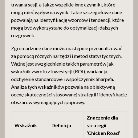
trwania sesji, a także wszelkie inne czynniki, które
mogą mieć wpływ na wynik. Takie szczegółowe dane
pozwalają na identyfikację wzorców i tendencji, które
mogą być wykorzystane do optymalizacji dalszych
rozgrywek.
Zgromadzone dane można następnie przeanalizować
za pomocą różnych narzędzi i metod statystycznych.
Ważne jest uwzględnienie takich parametrów jak
wskaźnik zwrotu z inwestycji (ROI), wariancja,
odchylenie standardowe i współczynnik Sharpe’a.
Analiza tych wskaźników pozwala na obiektywną
ocenę skuteczności stosowanej strategii i identyfikację
obszarów wymagających poprawy.
Znaczenie dla
Wskaźnik
Definicja
strategii
‘Chicken Road’