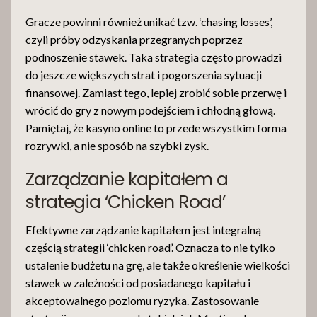
Gracze powinni również unikać tzw. ‘chasing losses’,
czyli próby odzyskania przegranych poprzez
podnoszenie stawek. Taka strategia często prowadzi
do jeszcze większych strat i pogorszenia sytuacji
finansowej. Zamiast tego, lepiej zrobić sobie przerwę i
wrócić do gry z nowym podejściem i chłodną głową.
Pamiętaj, że kasyno online to przede wszystkim forma
rozrywki, a nie sposób na szybki zysk.
Zarządzanie kapitałem a
strategia ‘Chicken Road’
Efektywne zarządzanie kapitałem jest integralną
częścią strategii ‘chicken road’. Oznacza to nie tylko
ustalenie budżetu na grę, ale także określenie wielkości
stawek w zależności od posiadanego kapitału i
akceptowalnego poziomu ryzyka. Zastosowanie