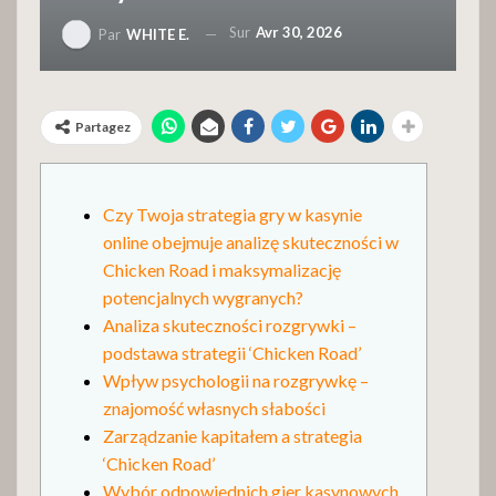
Sur
Avr 30, 2026
Par
WHITE E.
Partagez
Czy Twoja strategia gry w kasynie
online obejmuje analizę skuteczności w
Chicken Road i maksymalizację
potencjalnych wygranych?
Analiza skuteczności rozgrywki –
podstawa strategii ‘Chicken Road’
Wpływ psychologii na rozgrywkę –
znajomość własnych słabości
Zarządzanie kapitałem a strategia
‘Chicken Road’
Wybór odpowiednich gier kasynowych