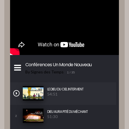
Conférences Un Monde Nouveau
By Signes des Temps
1
/ 35
LE DIEU DU CIEL INTERVIENT
54:51
DIEU AURA PITIÉ DU MÉCHANT
51:30
2