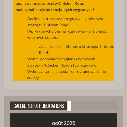
analizę skuteczności w Chicken Road i
maksymalizację potencjalnych wygranych?
CAPTURE DRAMATIQUE D’ESTHER
41:08
9
Analiza skuteczności rozgrywki – podstawa
strategii ‘Chicken Road’
Wpływ psychologii na rozgrywkę – znajomość
LA FOI EN DIEU FAIT AVANCER
własnych słabości
48:09
10
Zarządzanie kapitałem a strategia ‘Chicken
Road’
3. DIEU SORT LE GRAND JEU. (Partie C)
Wybór odpowiednich gier kasynowych –
49:20
11
strategia ‘Chicken Road’ i typ rozgrywki
Wykorzystanie narzędzi i oprogramowania do
2. DES CHEFS DE NATION QUI ACCUEILLENT LE
analizy
PROJET DE DIEU (Partie B)
12
50:48
1. DES CHEFS DE NATION QUI ACCUEILLENT LE
PROJET DE DIEU (Partie A)
13
CALENDRIER DE PUBLICATIONS
48:41
LA BELLE ESTHER, QUI SAIT SI CE N'EST POUR UN
août 2026
TEMPS COMME CELUI-CI ?
14