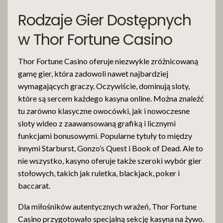
Rodzaje Gier Dostępnych
w Thor Fortune Casino
Thor Fortune Casino oferuje niezwykle zróżnicowaną
gamę gier, która zadowoli nawet najbardziej
wymagających graczy. Oczywiście, dominują sloty,
które są sercem każdego kasyna online. Można znaleźć
tu zarówno klasyczne owocówki, jak i nowoczesne
sloty wideo z zaawansowaną grafiką i licznymi
funkcjami bonusowymi. Popularne tytuły to między
innymi Starburst, Gonzo’s Quest i Book of Dead. Ale to
nie wszystko, kasyno oferuje także szeroki wybór gier
stołowych, takich jak ruletka, blackjack, poker i
baccarat.
Dla miłośników autentycznych wrażeń, Thor Fortune
Casino przygotowało specjalną sekcję kasyna na żywo.