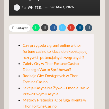
Sur
Mai 1, 2026
Par
WHITE E.
Partagez
Czy przygoda z grami online w thor
fortune casino to klucz do ekscytującej
rozrywki i potencjalnych wygranych?
Zalety Gry w Thor Fortune Casino –
Dlaczego Warto Spróbować?
Rodzaje Gier Dostępnych w Thor
Fortune Casino
Sekcja Kasyna Na Żywo – Emocje Jak w
Prawdziwym Kasynie
Metody Płatności i Obsługa Klienta w
Thor Fortune Casino