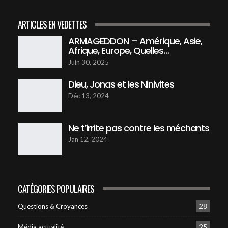
57:46
ARTICLES EN VEDETTES
Dieu, Jonas et les ninivites
45:22
21
ARMAGEDDON – Amérique, Asie,
Afrique, Europe, Quelles…
Juin 30, 2025
01 Un Nouvel age pour l'humanité
49:34
22
Dieu, Jonas et les Ninivites
Déc 13, 2024
02 L’avenir du monde est-il réellement déjà
écrit ?
23
52:44
Ne t’irrite pas contre les méchants
Jan 12, 2024
03 Bientôt un président pour la terre - Dieu
53:34
24
CATÉGORIES POPULAIRES
04 Bientôt un président pour la terre ?
(JÉSUS)
25
43:55
Questions & Croyances
28
Média actualité
25
05 Bientôt un président pour la terre?