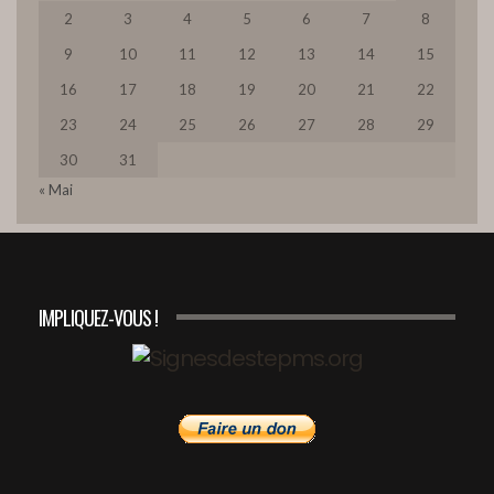
2
3
4
5
6
7
8
LA GRANDE POTENCE DE SUSE, QUI Y SERA
9
10
11
12
13
14
15
PENDU ?
15
48:01
16
17
18
19
20
21
22
23
24
25
26
27
28
29
DÉCRET IMPÉRIALE DRAMATIQUE, QUI LE
DÉNONCERA ? LE LIVRE D'ESTHER
16
30
31
01:00:58
« Mai
Dieu Révèle De Quelles Nations Viendra Son
Peuple
17
45:16
Citoyens Du Ciel
IMPLIQUEZ-VOUS !
46:37
18
OLIVIER PELMARD TÉMOIGNE
49:35
19
ARMAGEDDON - Amérique, Asie, Afrique,
Europe, Quelles implications ?
20