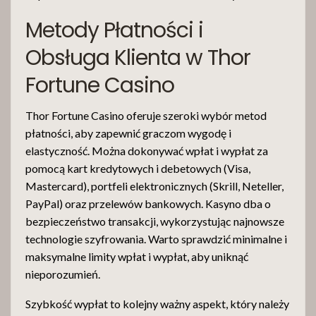
Metody Płatności i
Obsługa Klienta w Thor
Fortune Casino
Thor Fortune Casino oferuje szeroki wybór metod
płatności, aby zapewnić graczom wygodę i
elastyczność. Można dokonywać wpłat i wypłat za
pomocą kart kredytowych i debetowych (Visa,
Mastercard), portfeli elektronicznych (Skrill, Neteller,
PayPal) oraz przelewów bankowych. Kasyno dba o
bezpieczeństwo transakcji, wykorzystując najnowsze
technologie szyfrowania. Warto sprawdzić minimalne i
maksymalne limity wpłat i wypłat, aby uniknąć
nieporozumień.
Szybkość wypłat to kolejny ważny aspekt, który należy