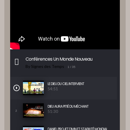
Conférences Un Monde Nouveau
By Signes des Temps
1
/ 35
LE DIEU DU CIEL INTERVIENT
54:51
DIEU AURA PITIÉ DU MÉCHANT
51:30
2
DANIEL, PROJET DIVIN ET STABILITÉ MONDIAL