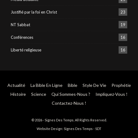
(Quand?)
26
57:39
Justifié par la foi en Christ
23
06 La statue de la destinée - La prophétie
NT Sabbat
19
peut-elle être modifiée ?
27
56:28
Conférences
16
07 Un jour béni pour un monde nouveau
Liberté religieuse
16
54:40
28
08 Aurions-nous abandonné la loi de
nôtre Dieu ?
29
47:47
Actualité
La Bible En Ligne
Bible
Style De Vie
Prophétie
Histoire
Science
Qui Sommes-Nous ?
Impliquez-Vous !
09 Guerre à Dieu ! Guerre à l’héritier ! Guerre à
sa famille. Qui l’emportera ?
30
Contactez-Nous !
52:44
10 Attention ! Satan n'a pas dit son dernier
© 2026 - Signes Des Temps. All Rights Reserved.
mot
31
Website Design:
Signes Des Temps - SDT
56:29