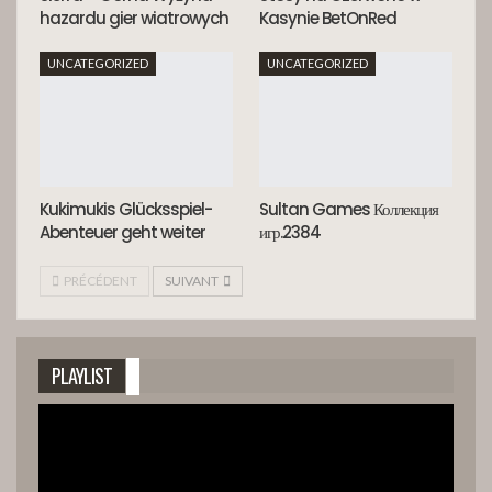
hazardu gier wiatrowych
Kasynie BetOnRed
UNCATEGORIZED
UNCATEGORIZED
Kukimukis Glücksspiel-
Sultan Games Коллекция
Abenteuer geht weiter
игр.2384
PRÉCÉDENT
SUIVANT
PLAYLIST