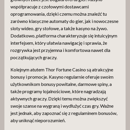
współpracuje z czołowymi dostawcami
oprogramowania, dzięki czemu można znaleźć tu
zarówno klasyczne automaty do gier, jak i nowoczesne
sloty wideo, gry stołowe, a także kasyno na żywo.
Dodatkowo, platforma charakteryzuje się intuicyjnym
interfejsem, który ułatwia nawigację i sprawia, że
rozgrywka jest przyjemna i komfortowa nawet dla
początkujących graczy.
Kolejnym atutem Thor Fortune Casino są atrakcyjne
bonusy i promocje. Kasyno regularnie oferuje swoim
użytkownikom bonusy powitalne, darmowe spiny, a
także programy lojalnościowe, które nagradzają
aktywnych graczy. Dzięki temu można zwiększyć
swoje szanse na wygraną i wydłużyć czas gry. Ważne
jest jednak, aby zapoznać się z regulaminem bonusów,
aby uniknąć nieporozumień.