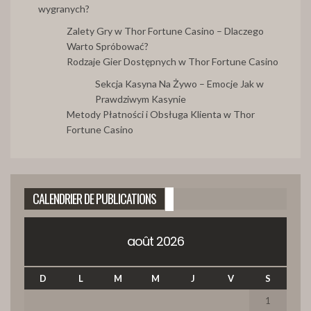
wygranych?
CAPTURE DRAMATIQUE D’ESTHER
41:08
9
Zalety Gry w Thor Fortune Casino – Dlaczego
Warto Spróbować?
Rodzaje Gier Dostępnych w Thor Fortune Casino
LA FOI EN DIEU FAIT AVANCER
48:09
10
Sekcja Kasyna Na Żywo – Emocje Jak w
Prawdziwym Kasynie
Metody Płatności i Obsługa Klienta w Thor
3. DIEU SORT LE GRAND JEU. (Partie C)
Fortune Casino
49:20
11
2. DES CHEFS DE NATION QUI ACCUEILLENT LE
PROJET DE DIEU (Partie B)
12
CALENDRIER DE PUBLICATIONS
50:48
1. DES CHEFS DE NATION QUI ACCUEILLENT LE
août 2026
PROJET DE DIEU (Partie A)
13
48:41
D
L
M
M
J
V
S
LA BELLE ESTHER, QUI SAIT SI CE N'EST POUR UN
TEMPS COMME CELUI-CI ?
14
1
46:09