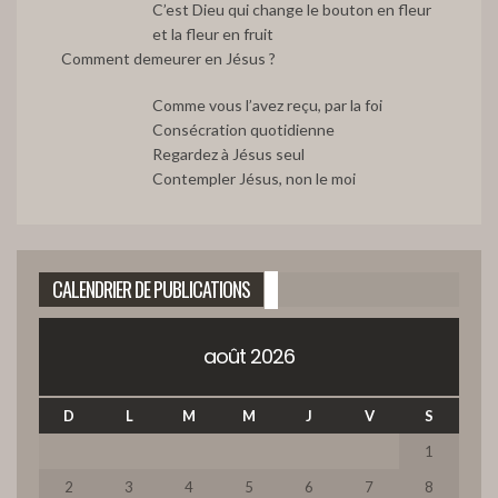
C’est Dieu qui change le bouton en fleur
41:08
9
et la fleur en fruit
Comment demeurer en Jésus ?
LA FOI EN DIEU FAIT AVANCER
48:09
10
Comme vous l’avez reçu, par la foi
Consécration quotidienne
Regardez à Jésus seul
3. DIEU SORT LE GRAND JEU. (Partie C)
Contempler Jésus, non le moi
49:20
11
2. DES CHEFS DE NATION QUI ACCUEILLENT LE
PROJET DE DIEU (Partie B)
12
CALENDRIER DE PUBLICATIONS
50:48
1. DES CHEFS DE NATION QUI ACCUEILLENT LE
août 2026
PROJET DE DIEU (Partie A)
13
48:41
D
L
M
M
J
V
S
LA BELLE ESTHER, QUI SAIT SI CE N'EST POUR UN
TEMPS COMME CELUI-CI ?
14
1
46:09
2
3
4
5
6
7
8