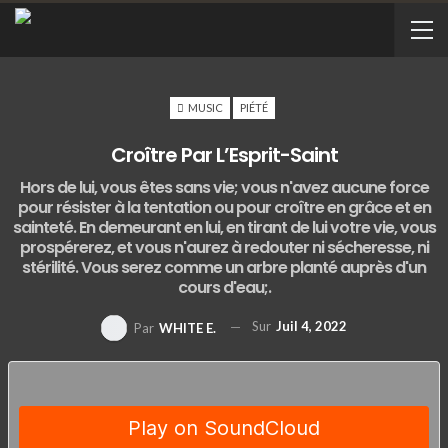
MUSIC
PIÉTÉ
Croître Par L’Esprit-Saint
Hors de lui, vous êtes sans vie; vous n'avez aucune force
pour résister à la tentation ou pour croître en grâce et en
sainteté. En demeurant en lui, en tirant de lui votre vie, vous
prospérerez, et vous n'aurez à redouter ni sécheresse, ni
stérilité. Vous serez comme un arbre planté auprès d'un
cours d'eau;.
Sur
Juil 4, 2022
Par
WHITE E.