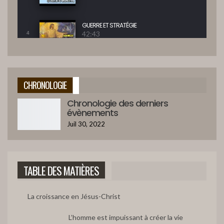
GUERRE ET STRATÉGIE
42:43
4
BONHEUR POUR ISRAEL ET LES NATIONS
42:47
5
CHRONOLOGIE
Chronologie des derniers
GUERRE DE GOG ET MAGOG
évènements
45:15
6
Juil 30, 2022
ÉVITER L'APOCALYPSE ?
42:12
7
TABLE DES MATIÈRES
LE BANQUET DRAMATIQUE
39:09
8
La croissance en Jésus-Christ
L’homme est impuissant à créer la vie
CAPTURE DRAMATIQUE D’ESTHER