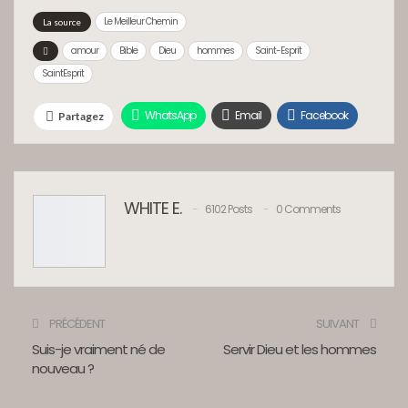
Le Meilleur Chemin
La source
amour
Bible
Dieu
hommes
Saint-Esprit
SaintEsprit
WhatsApp
Email
Facebook
Partagez
Twitter
Google+
Linkedin
Tumblr
Pinterest
ReddIt
WHITE E.
6102 Posts
0 Comments
Facebook Messenger
PRÉCÉDENT
SUIVANT
Suis-je vraiment né de
Servir Dieu et les hommes
nouveau ?