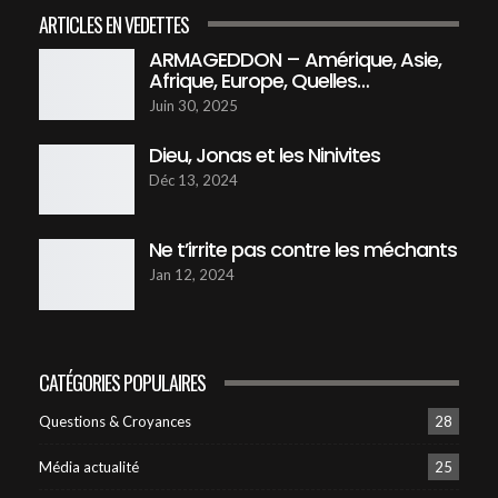
ARTICLES EN VEDETTES
Dieu, Jonas et les ninivites
45:22
ARMAGEDDON – Amérique, Asie,
21
Afrique, Europe, Quelles…
Juin 30, 2025
01 Un Nouvel age pour l'humanité
49:34
22
Dieu, Jonas et les Ninivites
Déc 13, 2024
02 L’avenir du monde est-il réellement déjà
écrit ?
23
52:44
Ne t’irrite pas contre les méchants
Jan 12, 2024
03 Bientôt un président pour la terre - Dieu
53:34
24
CATÉGORIES POPULAIRES
04 Bientôt un président pour la terre ?
(JÉSUS)
25
43:55
Questions & Croyances
28
Média actualité
25
05 Bientôt un président pour la terre?
(Quand?)
26