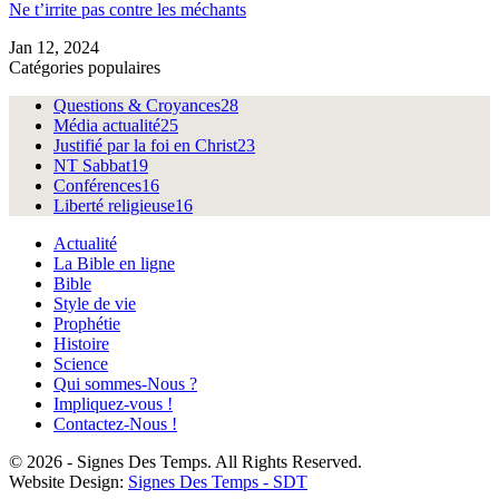
Ne t’irrite pas contre les méchants
Jan 12, 2024
Catégories populaires
Questions & Croyances
28
Média actualité
25
Justifié par la foi en Christ
23
NT Sabbat
19
Conférences
16
Liberté religieuse
16
Actualité
La Bible en ligne
Bible
Style de vie
Prophétie
Histoire
Science
Qui sommes-Nous ?
Impliquez-vous !
Contactez-Nous !
© 2026 - Signes Des Temps. All Rights Reserved.
Website Design:
Signes Des Temps - SDT