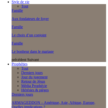
Style de vie
Tout
Famille
Aux fondateurs de foyer
Famille
Le choix d’un conjoint
Famille
Le bonheur dans le mariage
précédent
Suivant
Prophéties
Tout
Derniers jours
Jour du jugement
Retour de Jésus
Média Prophécie
Hérésies & pièges
Derniers jours
ARMAGEDDON – Amérique, Asie, Afrique, Europe,
Quelles implications ?