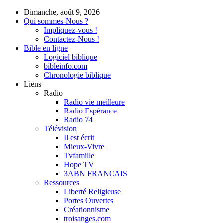
Dimanche, août 9, 2026
Qui sommes-Nous ?
Impliquez-vous !
Contactez-Nous !
Bible en ligne
Logiciel biblique
bibleinfo.com
Chronologie biblique
Liens
Radio
Radio vie meilleure
Radio Espérance
Radio 74
Télévision
Il est écrit
Mieux-Vivre
Tvfamille
Hope TV
3ABN FRANCAIS
Ressources
Liberté Religieuse
Portes Ouvertes
Créationnisme
troisanges.com