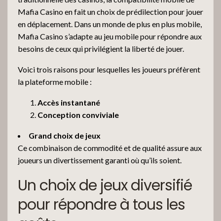
Mafia Casino en fait un choix de prédilection pour jouer
en déplacement. Dans un monde de plus en plus mobile,
Mafia Casino s’adapte au jeu mobile pour répondre aux
besoins de ceux qui privilégient la liberté de jouer.
Voici trois raisons pour lesquelles les joueurs préfèrent
la plateforme mobile :
Accès instantané
Conception conviviale
Grand choix de jeux
Ce combinaison de commodité et de qualité assure aux
joueurs un divertissement garanti où qu’ils soient.
Un choix de jeux diversifié
pour répondre à tous les