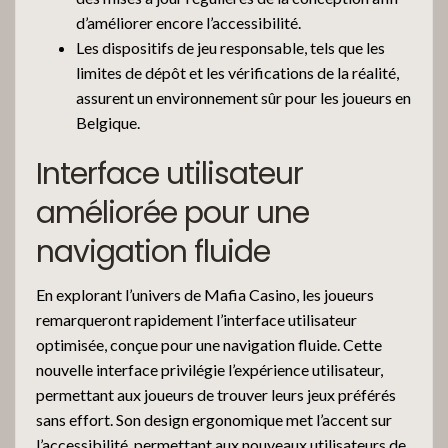
d’améliorer encore l’accessibilité.
Les dispositifs de jeu responsable, tels que les
limites de dépôt et les vérifications de la réalité,
assurent un environnement sûr pour les joueurs en
Belgique.
Interface utilisateur
améliorée pour une
navigation fluide
En explorant l’univers de Mafia Casino, les joueurs
remarqueront rapidement l’interface utilisateur
optimisée, conçue pour une navigation fluide. Cette
nouvelle interface privilégie l’expérience utilisateur,
permettant aux joueurs de trouver leurs jeux préférés
sans effort. Son design ergonomique met l’accent sur
l’accessibilité, permettant aux nouveaux utilisateurs de