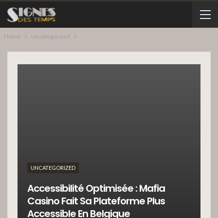
Home
Uncategorized
UNCATEGORIZED
Accessibilité Optimisée : Mafia
Casino Fait Sa Plateforme Plus
Accessible En Belgique