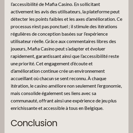
l’accessibilité de Mafia Casino. En sollicitant
activement les avis des utilisateurs, la plateforme peut
détecter les points faibles et les axes d’amélioration. Ce
processus n’est pas ponctuel ; il stimule des itérations
régulières de conception basées sur l’expérience
utilisateur réelle. Grâce aux commentaires libres des
joueurs, Mafia Casino peut s’adapter et évoluer
rapidement, garantissant ainsi que l’accessibilité reste
une priorité. Cet engagement d’écoute et
d’amélioration continue crée un environnement
accueillant où chacun se sent reconnu. À chaque
itération, le casino améliore non seulement l’ergonomie,
mais consolide également ses liens avec sa
communauté, offrant ainsi une expérience de jeu plus
enrichissante et accessible à tous en Belgique.
Conclusion