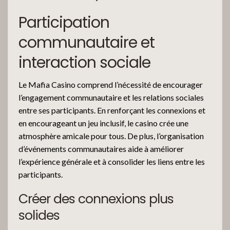
Participation
communautaire et
interaction sociale
Le Mafia Casino comprend l’nécessité de encourager
l’engagement communautaire et les relations sociales
entre ses participants. En renforçant les connexions et
en encourageant un jeu inclusif, le casino crée une
atmosphère amicale pour tous. De plus, l’organisation
d’événements communautaires aide à améliorer
l’expérience générale et à consolider les liens entre les
participants.
Créer des connexions plus
solides