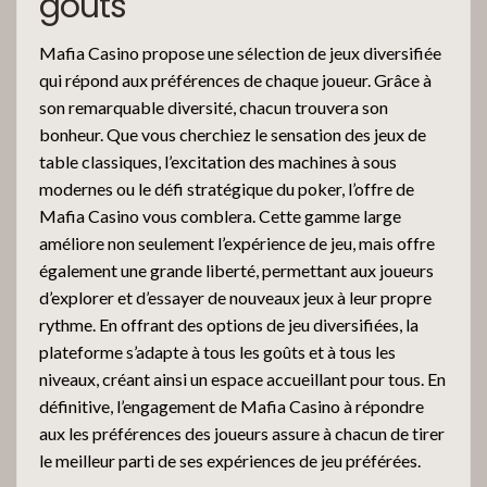
goûts
Mafia Casino propose une sélection de jeux diversifiée
qui répond aux préférences de chaque joueur. Grâce à
son remarquable diversité, chacun trouvera son
bonheur. Que vous cherchiez le sensation des jeux de
table classiques, l’excitation des machines à sous
modernes ou le défi stratégique du poker, l’offre de
Mafia Casino vous comblera. Cette gamme large
améliore non seulement l’expérience de jeu, mais offre
également une grande liberté, permettant aux joueurs
d’explorer et d’essayer de nouveaux jeux à leur propre
rythme. En offrant des options de jeu diversifiées, la
plateforme s’adapte à tous les goûts et à tous les
niveaux, créant ainsi un espace accueillant pour tous. En
définitive, l’engagement de Mafia Casino à répondre
aux les préférences des joueurs assure à chacun de tirer
le meilleur parti de ses expériences de jeu préférées.