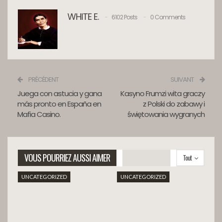
WHITE E.
6102 Posts
0 Comments
PRÉCÉDENT
SUIVANT
Juega con astucia y gana
Kasyno Frumzi wita graczy
más pronto en España en
z Polski do zabawy i
Mafia Casino.
świętowania wygranych
VOUS POURRIEZ AUSSI AIMER
Tout
UNCATEGORIZED
UNCATEGORIZED