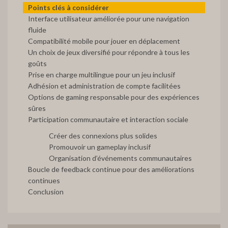
39:09
Points clés à considérer
Interface utilisateur améliorée pour une navigation
fluide
CAPTURE DRAMATIQUE D’ESTHER
41:08
Compatibilité mobile pour jouer en déplacement
9
Un choix de jeux diversifié pour répondre à tous les
goûts
LA FOI EN DIEU FAIT AVANCER
Prise en charge multilingue pour un jeu inclusif
48:09
10
Adhésion et administration de compte facilitées
Options de gaming responsable pour des expériences
sûres
3. DIEU SORT LE GRAND JEU. (Partie C)
Participation communautaire et interaction sociale
49:20
11
Créer des connexions plus solides
Promouvoir un gameplay inclusif
2. DES CHEFS DE NATION QUI ACCUEILLENT LE
Organisation d’événements communautaires
PROJET DE DIEU (Partie B)
12
50:48
Boucle de feedback continue pour des améliorations
continues
1. DES CHEFS DE NATION QUI ACCUEILLENT LE
Conclusion
PROJET DE DIEU (Partie A)
13
48:41