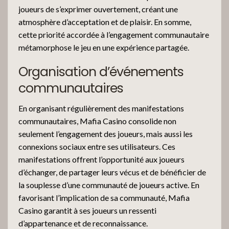
joueurs de s’exprimer ouvertement, créant une
atmosphère d’acceptation et de plaisir. En somme,
cette priorité accordée à l’engagement communautaire
métamorphose le jeu en une expérience partagée.
Organisation d’événements
communautaires
En organisant régulièrement des manifestations
communautaires, Mafia Casino consolide non
seulement l’engagement des joueurs, mais aussi les
connexions sociaux entre ses utilisateurs. Ces
manifestations offrent l’opportunité aux joueurs
d’échanger, de partager leurs vécus et de bénéficier de
la souplesse d’une communauté de joueurs active. En
favorisant l’implication de sa communauté, Mafia
Casino garantit à ses joueurs un ressenti
d’appartenance et de reconnaissance.