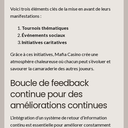
Voici trois éléments clés de la mise en avant de leurs
manifestations :
Tournois thématiques
Événements sociaux
Initiatives caritatives
Grâce à ces initiatives, Mafia Casino crée une
atmosphère chaleureuse où chacun peut s’évoluer et
savourer la camaraderie des autres joueurs.
Boucle de feedback
continue pour des
améliorations continues
L’intégration d’un système de retour d’information
continu est essentielle pour améliorer constamment