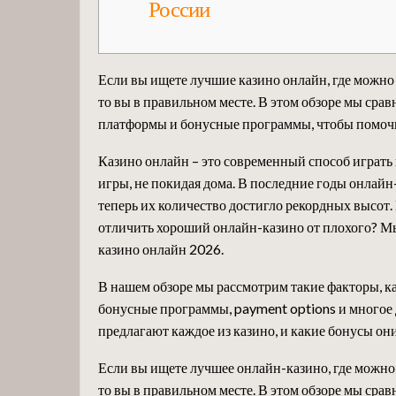
России
Если вы ищете лучшие казино онлайн, где можно
то вы в правильном месте. В этом обзоре мы сра
платформы и бонусные программы, чтобы помочь 
Казино онлайн – это современный способ играть 
игры, не покидая дома. В последние годы онлайн
теперь их количество достигло рекордных высот.
отличить хороший онлайн-казино от плохого? Мы
казино онлайн 2026.
В нашем обзоре мы рассмотрим такие факторы, ка
бонусные программы, payment options и многое 
предлагают каждое из казино, и какие бонусы о
Если вы ищете лучшее онлайн-казино, где можно
то вы в правильном месте. В этом обзоре мы сра