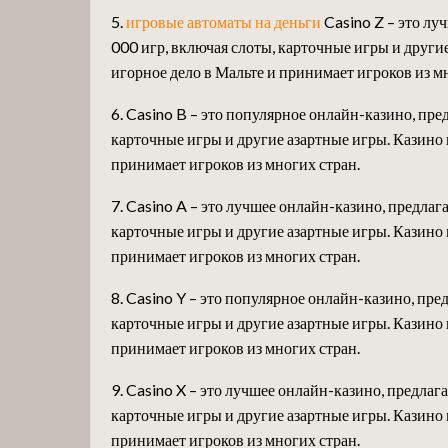
5.
игровые автоматы на деньги
Casino Z – это лу
000 игр, включая слоты, карточные игры и други
игорное дело в Мальте и принимает игроков из м
6. Casino B – это популярное онлайн-казино, пре
карточные игры и другие азартные игры. Казино 
принимает игроков из многих стран.
7. Casino A – это лучшее онлайн-казино, предлаг
карточные игры и другие азартные игры. Казино 
принимает игроков из многих стран.
8. Casino Y – это популярное онлайн-казино, пре
карточные игры и другие азартные игры. Казино 
принимает игроков из многих стран.
9. Casino X – это лучшее онлайн-казино, предлаг
карточные игры и другие азартные игры. Казино 
принимает игроков из многих стран.