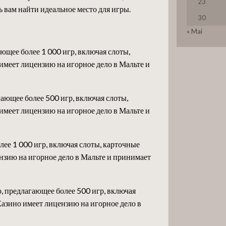
23
вам найти идеальное место для игры.
30
17
« Mai
ающее более 1 000 игр, включая слоты,
18
имеет лицензию на игорное дело в Мальте и
гающее более 500 игр, включая слоты,
19
имеет лицензию на игорное дело в Мальте и
20
олее 1 000 игр, включая слоты, карточные
нзию на игорное дело в Мальте и принимает
21
о, предлагающее более 500 игр, включая
Казино имеет лицензию на игорное дело в
22