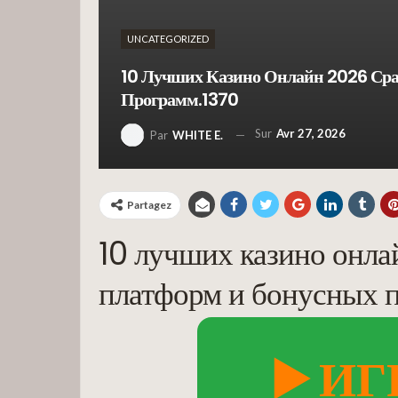
UNCATEGORIZED
10 Лучших Казино Онлайн 2026 Ср
Программ.1370
Sur
Avr 27, 2026
Par
WHITE E.
Partagez
10 лучших казино онла
платформ и бонусных 
▶️ И