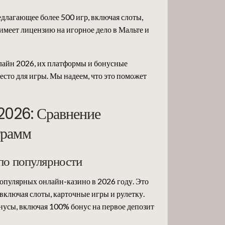
28
едлагающее более 500 игр, включая слоты,
имеет лицензию на игорное дело в Мальте и
29
лайн 2026, их платформы и бонусные
сто для игры. Мы надеем, что это поможет
30
2026: Сравнение
31
грамм
по популярности
32
популярных онлайн-казино в 2026 году. Это
включая слоты, карточные игры и рулетку.
33
нусы, включая 100% бонус на первое депозит