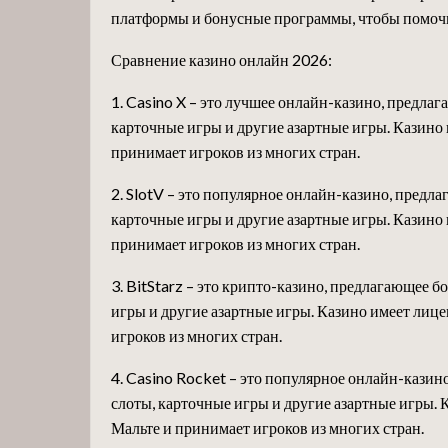
платформы и бонусные программы, чтобы помочь 
Сравнение казино онлайн 2026:
1. Casino X – это лучшее онлайн-казино, предлаг
карточные игры и другие азартные игры. Казино 
принимает игроков из многих стран.
2. SlotV – это популярное онлайн-казино, предла
карточные игры и другие азартные игры. Казино 
принимает игроков из многих стран.
3. BitStarz – это крипто-казино, предлагающее б
игры и другие азартные игры. Казино имеет лице
игроков из многих стран.
4. Casino Rocket – это популярное онлайн-казин
слоты, карточные игры и другие азартные игры. 
Мальте и принимает игроков из многих стран.