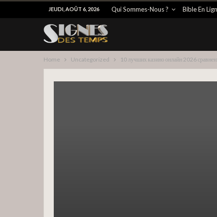
Qui Sommes-Nous ?
Bible En Lig
JEUDI, AOÛT 6, 2026
Home
Uncategorized
10 лучших казино онлайн 2026 сравне