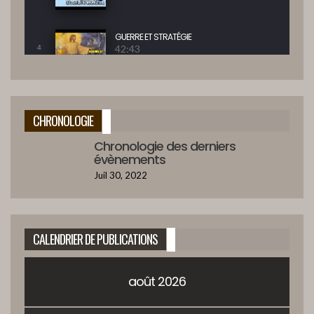
GUERRE ET STRATÉGIE
42:43
4
BONHEUR POUR ISRAEL ET LES NATIONS
42:47
5
CHRONOLOGIE
Chronologie des derniers
GUERRE DE GOG ET MAGOG
évènements
45:15
6
Juil 30, 2022
ÉVITER L'APOCALYPSE ?
42:12
7
CALENDRIER DE PUBLICATIONS
LE BANQUET DRAMATIQUE
39:09
8
août 2026
CAPTURE DRAMATIQUE D’ESTHER