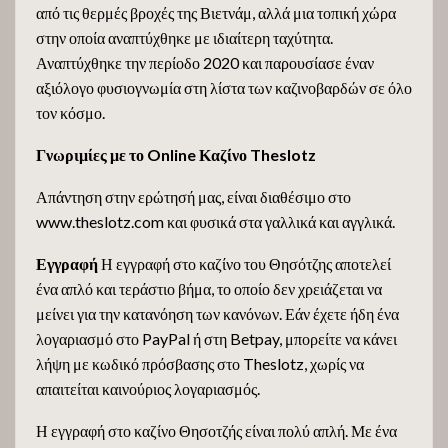
από τις θερμές βροχές της Βιετνάμ, αλλά μια τοπική χώρα
στην οποία αναπτύχθηκε με ιδιαίτερη ταχύτητα.
Αναπτύχθηκε την περίοδο 2020 και παρουσίασε έναν
αξιόλογο φυσιογνωμία στη λίστα των καζινοβαρδών σε όλο
τον κόσμο.
Γνωριμίες με το Online Καζίνο Theslotz
Απάντηση στην ερώτησή μας, είναι διαθέσιμο στο
www.theslotz.com και φυσικά στα γαλλικά και αγγλικά.
Εγγραφή
Η εγγραφή στο καζίνο του Θησότζης αποτελεί
ένα απλό και τεράστιο βήμα, το οποίο δεν χρειάζεται να
μείνει για την κατανόηση των κανόνων. Εάν έχετε ήδη ένα
λογαριασμό στο PayPal ή στη Betpay, μπορείτε να κάνει
λήψη με κωδικό πρόσβασης στο Theslotz, χωρίς να
απαιτείται καινούριος λογαριασμός.
Η εγγραφή στο καζίνο Θησοτζής είναι πολύ απλή. Με ένα