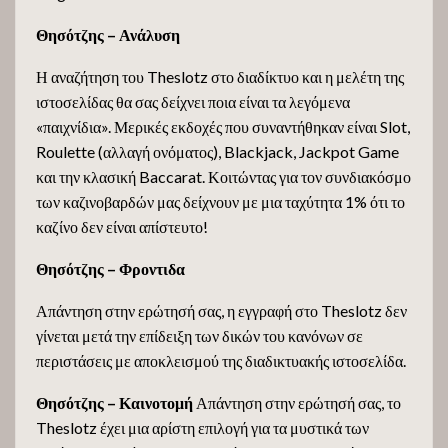
Θησότζης – Ανάλυση
Η αναζήτηση του Theslotz στο διαδίκτυο και η μελέτη της
ιστοσελίδας θα σας δείχνει ποια είναι τα λεγόμενα
«παιχνίδια». Μερικές εκδοχές που συναντήθηκαν είναι Slot,
Roulette (αλλαγή ονόματος), Blackjack, Jackpot Game
και την κλασική Baccarat. Κοιτώντας για τον συνδιακόσμο
των καζινοβαρδών μας δείχνουν με μια ταχύτητα 1% ότι το
καζίνο δεν είναι απίστευτο!
Θησότζης – Φροντιδα
Απάντηση στην ερώτησή σας, η εγγραφή στο Theslotz δεν
γίνεται μετά την επίδειξη των δικών του κανόνων σε
περιστάσεις με αποκλεισμού της διαδικτυακής ιστοσελίδα.
Θησότζης – Καινοτομή
Απάντηση στην ερώτησή σας, το
Theslotz έχει μια αρίστη επιλογή για τα μυστικά των