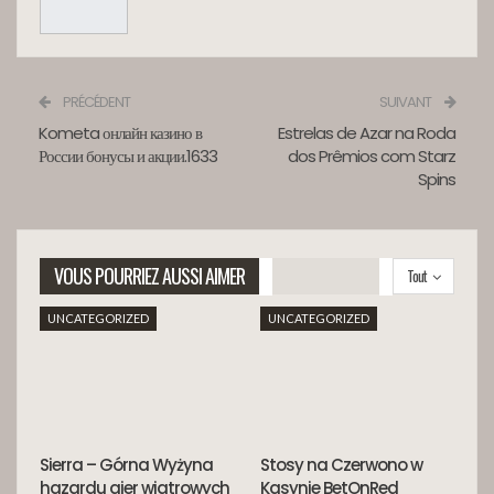
PRÉCÉDENT
SUIVANT
Kometa онлайн казино в
Estrelas de Azar na Roda
России бонусы и акции.1633
dos Prêmios com Starz
Spins
VOUS POURRIEZ AUSSI AIMER
Tout
UNCATEGORIZED
UNCATEGORIZED
Sierra – Górna Wyżyna
Stosy na Czerwono w
hazardu gier wiatrowych
Kasynie BetOnRed