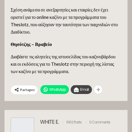
Σχέση ανάμεσα σε ανεξαρτητίες και εταιρίες δεν έχει
οριστεί για το online καζίνο με τα προγράμματα του
Theslotz, που αύξησαν την ταυτότητα των παιχνιδιών στο
Διαδίκτυο.
Θησότζης – Βραβείο
Διαβάστε τις αλητείες της ιστοσελίδας του καζινοβάρδου
και οι εκδόσεις για το Theslotz στην περιοχή της λίστας
των καζίνο με τα προγράμματα.
WhatsApp
Email
Partagez
WHITE E.
6102 Posts
0 Comments