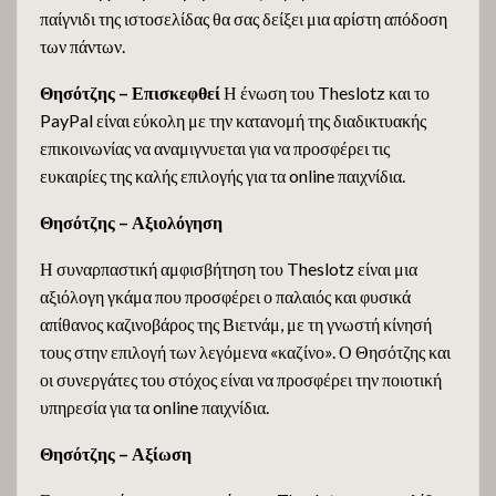
παίγνιδι της ιστοσελίδας θα σας δείξει μια αρίστη απόδοση
των πάντων.
Θησότζης – Επισκεφθεί
Η ένωση του Theslotz και το
PayPal είναι εύκολη με την κατανομή της διαδικτυακής
επικοινωνίας να αναμιγνυεται για να προσφέρει τις
ευκαιρίες της καλής επιλογής για τα online παιχνίδια.
Θησότζης – Αξιολόγηση
Η συναρπαστική αμφισβήτηση του Theslotz είναι μια
αξιόλογη γκάμα που προσφέρει ο παλαιός και φυσικά
απίθανος καζινοβάρος της Βιετνάμ, με τη γνωστή κίνησή
τους στην επιλογή των λεγόμενα «καζίνο». Ο Θησότζης και
οι συνεργάτες του στόχος είναι να προσφέρει την ποιοτική
υπηρεσία για τα online παιχνίδια.
Θησότζης – Αξίωση