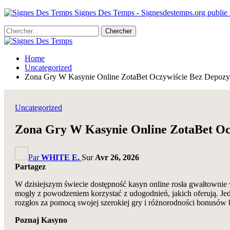
Signes Des Temps - Signesdestemps.org publie l
Home
Uncategorized
Zona Gry W Kasynie Online ZotaBet Oczywiście Bez Depozy
Uncategorized
Zona Gry W Kasynie Online ZotaBet Oc
Par
WHITE E.
Sur
Avr 26, 2026
Partagez
W dzisiejszym świecie dostępność kasyn online rosła gwałtownie w 
mogły z powodzeniem korzystać z udogodnień, jakich oferują. Jedn
rozgłos za pomocą swojej szerokiej gry i różnorodności bonusów 
Poznaj Kasyno