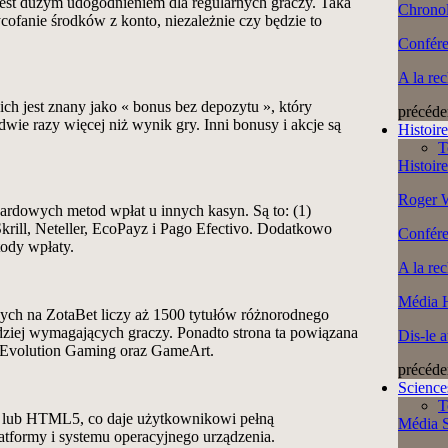
est dużym udogodnieniem dla regularnych graczy. Taka
Chronol
ofanie środków z konto, niezależnie czy będzie to
Confér
A la re
ich jest znany jako « bonus bez depozytu », który
précéd
wie razy więcej niż wynik gry. Inni bonusy i akcje są
Histoire
T
Histoire
Roger Wi
dardowych metod wpłat u innych kasyn. Są to: (1)
krill, Neteller, EcoPayz i Pago Efectivo. Dodatkowo
Confér
ody wpłaty.
A la re
Média H
nych na ZotaBet liczy aż 1500 tytułów różnorodnego
ziej wymagających graczy. Ponadto strona ta powiązana
Dis-le 
, Evolution Gaming oraz GameArt.
précéd
Science
T
ash lub HTML5, co daje użytkownikowi pełną
Média 
latformy i systemu operacyjnego urządzenia.