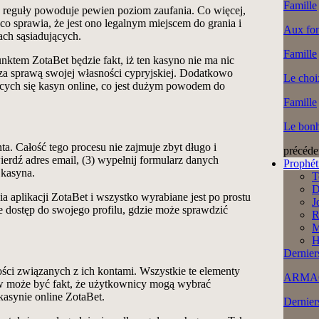
Famille
z reguły powoduje pewien poziom zaufania. Co więcej,
o sprawia, że jest ono legalnym miejscem do grania i
Aux fon
ach sąsiadujących.
Famille
ktem ZotaBet będzie fakt, iż ten kasyno nie ma nic
 za sprawą swojej własności cypryjskiej. Dodatkowo
Le choi
ających się kasyn online, co jest dużym powodem do
Famille
Le bonh
a. Całość tego procesu nie zajmuje zbyt długo i
précéd
wierdź adres email, (3) wypełnij formularz danych
Prophét
 kasyna.
T
D
 aplikacji ZotaBet i wszystko wyrabiane jest po prostu
J
e dostęp do swojego profilu, gdzie może sprawdzić
R
M
H
Dernier
ści związanych z ich kontami. Wszystkie te elementy
ARMAGE
ów może być fakt, że użytkownicy mogą wybrać
asynie online ZotaBet.
Dernier