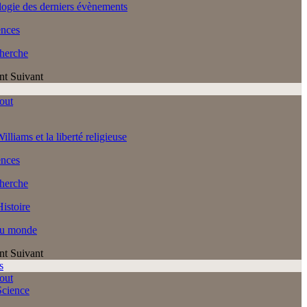
ogie des derniers évènements
ences
cherche
ent
Suivant
out
lliams et la liberté religieuse
ences
cherche
istoire
au monde
ent
Suivant
s
out
Science