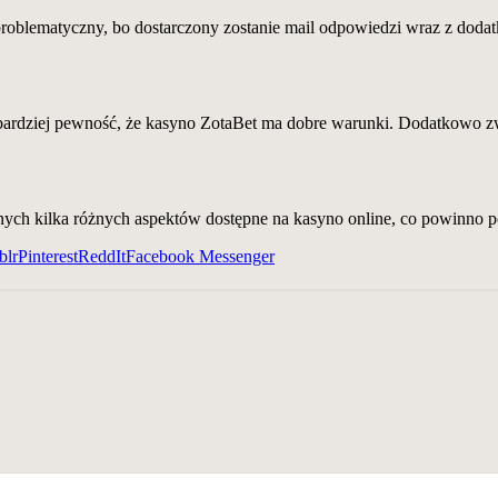
 problematyczny, bo dostarczony zostanie mail odpowiedzi wraz z doda
 bardziej pewność, że kasyno ZotaBet ma dobre warunki. Dodatkowo 
anych kilka różnych aspektów dostępne na kasyno online, co powinno p
blr
Pinterest
ReddIt
Facebook Messenger