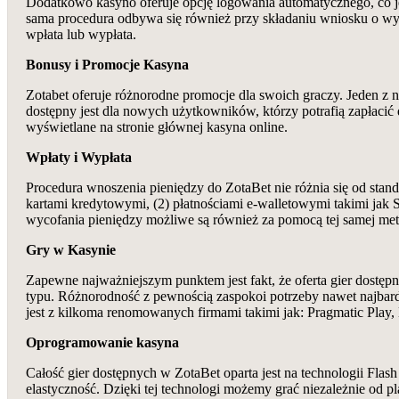
Dodatkowo kasyno oferuje opcję logowania automatycznego, co j
sama procedura odbywa się również przy składaniu wniosku o wyc
wpłata lub wypłata.
Bonusy i Promocje Kasyna
Zotabet oferuje różnorodne promocje dla swoich graczy. Jeden z n
dostępny jest dla nowych użytkowników, którzy potrafią zapłacić d
wyświetlane na stronie głównej kasyna online.
Wpłaty i Wypłata
Procedura wnoszenia pieniędzy do ZotaBet nie różnia się od stan
kartami kredytowymi, (2) płatnościami e-walletowymi takimi jak S
wycofania pieniędzy możliwe są również za pomocą tej samej met
Gry w Kasynie
Zapewne najważniejszym punktem jest fakt, że oferta gier dostęp
typu. Różnorodność z pewnością zaspokoi potrzeby nawet najbard
jest z kilkoma renomowanych firmami takimi jak: Pragmatic Play
Oprogramowanie kasyna
Całość gier dostępnych w ZotaBet oparta jest na technologii Fl
elastyczność. Dzięki tej technologi możemy grać niezależnie od p