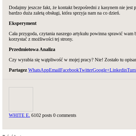
Dodajmy jeszcze fakt, że kontakt bezpośredni z kasynem nie jest
bardzo duża zaletą obsługi, która sprzyja nam na co dzień.
Eksperyment
Cała przygoda, czytania naszego artykułu powinna sprawić wam
korzystać z możliwości tej strony.
Przedmiotowa Analiza
Czy wyrabia się wątpliwość w mojej pracy? Nie! Zostało tu opis
Partagez
WhatsApp
Email
Facebook
Twitter
Google+
Linkedin
Tum
WHITE E.
6102 posts
0 comments