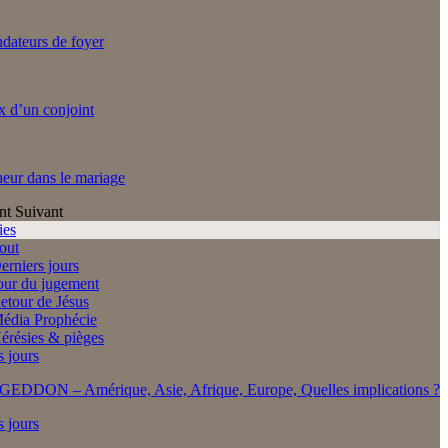
dateurs de foyer
x d’un conjoint
eur dans le mariage
ent
Suivant
ies
out
erniers jours
our du jugement
etour de Jésus
édia Prophécie
érésies & pièges
s jours
DDON – Amérique, Asie, Afrique, Europe, Quelles implications ?
s jours