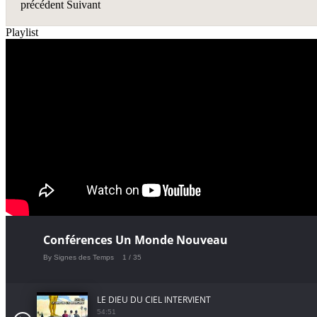
précédent
Suivant
Playlist
Conférences Un Monde Nouveau
By Signes des Temps
1
/ 35
LE DIEU DU CIEL INTERVIENT
54:51