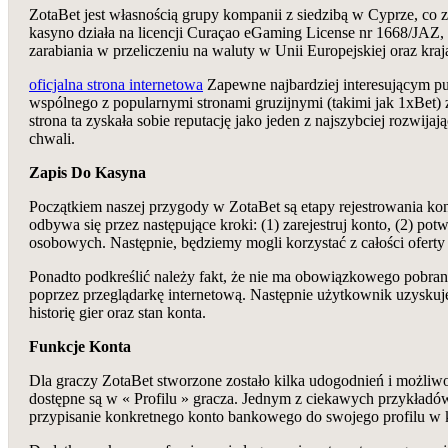
ZotaBet jest własnością grupy kompanii z siedzibą w Cyprze, co 
kasyno działa na licencji Curaçao eGaming License nr 1668/JAZ, c
zarabiania w przeliczeniu na waluty w Unii Europejskiej oraz kraj
oficjalna strona internetowa
Zapewne najbardziej interesującym pun
wspólnego z popularnymi stronami gruzijnymi (takimi jak 1xBet)
strona ta zyskała sobie reputację jako jeden z najszybciej rozwij
chwali.
Zapis Do Kasyna
Początkiem naszej przygody w ZotaBet są etapy rejestrowania kont
odbywa się przez następujące kroki: (1) zarejestruj konto, (2) pot
osobowych. Następnie, będziemy mogli korzystać z całości oferty
Ponadto podkreślić należy fakt, że nie ma obowiązkowego pobrania
poprzez przeglądarkę internetową. Następnie użytkownik uzyskuj
historię gier oraz stan konta.
Funkcje Konta
Dla graczy ZotaBet stworzone zostało kilka udogodnień i możliwo
dostępne są w « Profilu » gracza. Jednym z ciekawych przykład
przypisanie konkretnego konto bankowego do swojego profilu w k