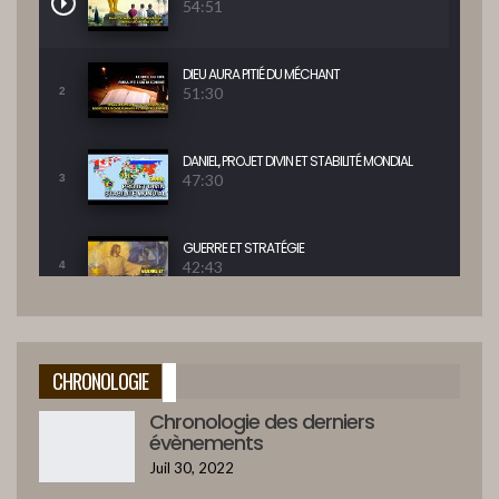
54:51
DIEU AURA PITIÉ DU MÉCHANT
51:30
2
DANIEL, PROJET DIVIN ET STABILITÉ MONDIAL
47:30
3
GUERRE ET STRATÉGIE
42:43
4
BONHEUR POUR ISRAEL ET LES NATIONS
42:47
5
CHRONOLOGIE
Chronologie des derniers
GUERRE DE GOG ET MAGOG
évènements
45:15
6
Juil 30, 2022