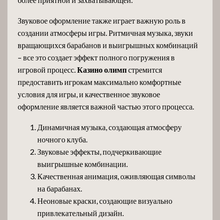
Звуковое оформление также играет важную роль в
создании атмосферы игры. Ритмичная музыка, звуки
вращающихся барабанов и выигрышных комбинаций
– все это создает эффект полного погружения в
игровой процесс.
Казино олимп
стремится
предоставить игрокам максимально комфортные
условия для игры, и качественное звуковое
оформление является важной частью этого процесса.
Динамичная музыка, создающая атмосферу
ночного клуба.
Звуковые эффекты, подчеркивающие
выигрышные комбинации.
Качественная анимация, оживляющая символы
на барабанах.
Неоновые краски, создающие визуально
привлекательный дизайн.