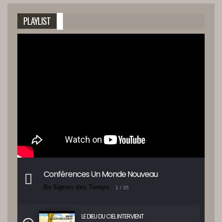
PLAYLIST
Conférences Un Monde Nouveau
By Signes des Temps
1
/ 35
LE DIEU DU CIEL INTERVIENT