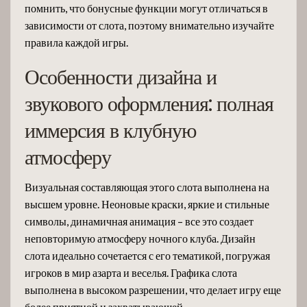
помнить, что бонусные функции могут отличаться в
зависимости от слота, поэтому внимательно изучайте
правила каждой игры.
Особенности дизайна и
звукового оформления: полная
иммерсия в клубную
атмосферу
Визуальная составляющая этого слота выполнена на
высшем уровне. Неоновые краски, яркие и стильные
символы, динамичная анимация – все это создает
неповторимую атмосферу ночного клуба. Дизайн
слота идеально сочетается с его тематикой, погружая
игроков в мир азарта и веселья. Графика слота
выполнена в высоком разрешении, что делает игру еще
более приятной и захватывающей.