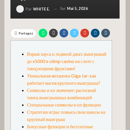
Sur
Mai 5, 2026
Par
WHITE E.
Partagez
Взрыв хауса и ледяной джаз: выигрывай
до x5000 в olimp casino на слоте с
танцующими фруктами!
Уникальная механика Giga Jar: как
работает магия крупного выигрыша?
Символы и их значение: распознай
танец выигрышных комбинаций
Специальные символы и их функции
Стратегии игры: повысь свои шансы на
крупный выигрыш
Бонусные функции и бесплатные