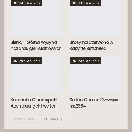
UNCATEGORIZED
UNCATEGORIZED
Sierra – Górna Wyżyna
Stosy na Czerwono w
hazardu gier wiatrowych
Kasynie BetOnRed
UNCATEGORIZED
UNCATEGORIZED
Kukimukis Glücksspiel-
Sultan Games Коллекция
Abenteuer geht weiter
игр.2384
PRÉCÉDENT
SUIVANT