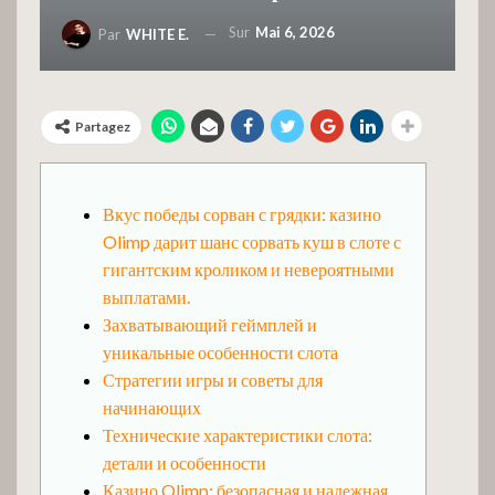
Sur
Mai 6, 2026
Par
WHITE E.
Partagez
Вкус победы сорван с грядки: казино
Olimp дарит шанс сорвать куш в слоте с
гигантским кроликом и невероятными
выплатами.
Захватывающий геймплей и
уникальные особенности слота
Стратегии игры и советы для
начинающих
Технические характеристики слота:
детали и особенности
Казино Olimp: безопасная и надежная