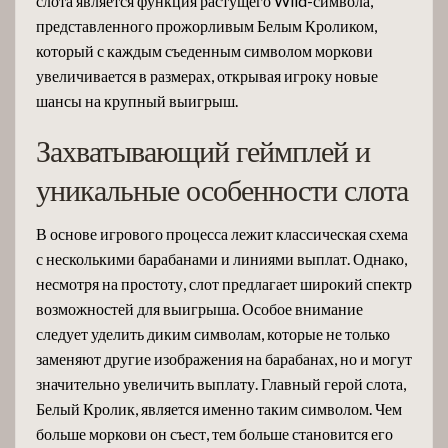
слота является функция растущего Wild-символа,
представленного прожорливым Белым Кроликом,
который с каждым съеденным символом моркови
увеличивается в размерах, открывая игроку новые
шансы на крупный выигрыш.
Захватывающий геймплей и
уникальные особенности слота
В основе игрового процесса лежит классическая схема
с несколькими барабанами и линиями выплат. Однако,
несмотря на простоту, слот предлагает широкий спектр
возможностей для выигрыша. Особое внимание
следует уделить диким символам, которые не только
заменяют другие изображения на барабанах, но и могут
значительно увеличить выплату. Главный герой слота,
Белый Кролик, является именно таким символом. Чем
больше моркови он съест, тем больше становится его