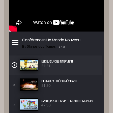
Conférences Un Monde Nouveau
By Signes des Temps
1
/ 35
LE DIEU DU CIEL INTERVIENT
54:51
DIEU AURA PITIÉ DU MÉCHANT
51:30
2
DANIEL, PROJET DIVIN ET STABILITÉ MONDIAL
47:30
3