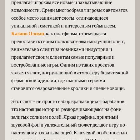
предлагая игрокам все новые и захватывающие
возможности. Среди многообразия игровых автоматов
особое место занимают слоты, отличающиеся
уникальной тематикой и интересным геймплеем.
Казино Олимп
, как платформа, стремящаяся
предоставить своим пользователям наилучший опыт,
внимательно следит за новинками индустрии и
предлагает своим клиентам самые популярные и
востребованные игры. Одним из таких проектов
является слот, погружающий в атмосферу безмятежной
фермерской идиллии, где главными героями
становятся очаровательные кролики и спелые овощи.
Этот слот – не просто набор вращающихся барабанов,
это настоящая история, разворачивающаяся на фоне
залитых солнцем полей. Яркая графика, приятный
звуковой фон и увлекательный сюжет делают игру по-
настоящему захватывающей. Ключевой особенностью