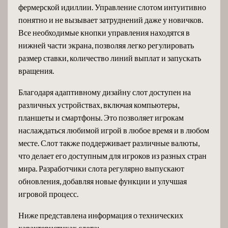
фермерской идиллии. Управление слотом интуитивно
понятно и не вызывает затруднений даже у новичков.
Все необходимые кнопки управления находятся в
нижней части экрана, позволяя легко регулировать
размер ставки, количество линий выплат и запускать
вращения.
Благодаря адаптивному дизайну слот доступен на
различных устройствах, включая компьютеры,
планшеты и смартфоны. Это позволяет игрокам
наслаждаться любимой игрой в любое время и в любом
месте. Слот также поддерживает различные валюты,
что делает его доступным для игроков из разных стран
мира. Разработчики слота регулярно выпускают
обновления, добавляя новые функции и улучшая
игровой процесс.
Ниже представлена информация о технических
характеристиках слота: