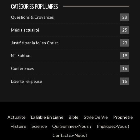
CATÉGORIES POPULAIRES
06 La statue de la destinée - La prophétie
peut-elle être modifiée ?
27
Questions & Croyances
28
56:28
Média actualité
25
07 Un jour béni pour un monde nouveau
54:40
28
Justifié par la foi en Christ
23
NT Sabbat
19
08 Aurions-nous abandonné la loi de
nôtre Dieu ?
29
47:47
Conférences
16
Liberté religieuse
16
09 Guerre à Dieu ! Guerre à l’héritier ! Guerre à
sa famille. Qui l’emportera ?
30
52:44
10 Attention ! Satan n'a pas dit son dernier
mot
31
Actualité
La Bible En Ligne
Bible
Style De Vie
Prophétie
56:29
Histoire
Science
Qui Sommes-Nous ?
Impliquez-Vous !
11 Bientôt une nouvelle capitale pour la terre
Contactez-Nous !
43:47
32