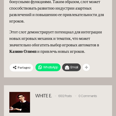
бонусными функциями. Таким образом, слот может
способствовать развитию индустрии азартных
развлечений и повышению ее привлекательности для
игроков.
Этот слот демонстрирует потенциал для интеграции
новых игровых механик и тематик, что может
значительно обогатить выбор игровых автоматов в
Казино Олимп
и привлечь новых игроков.
WhatsApp
Email
Partagez
WHITE E.
6102 Posts
0 Comments