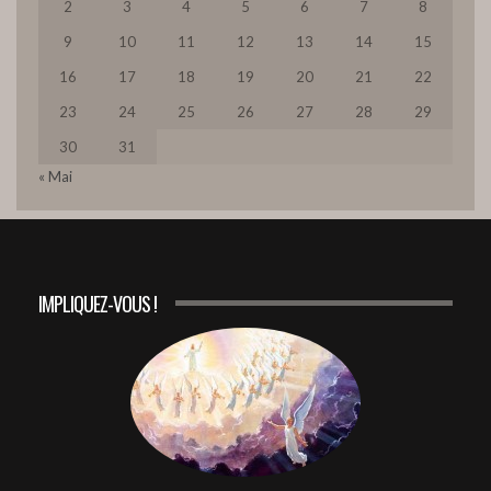
2
3
4
5
6
7
8
PENDU ?
15
48:01
9
10
11
12
13
14
15
DÉCRET IMPÉRIALE DRAMATIQUE, QUI LE
16
17
18
19
20
21
22
DÉNONCERA ? LE LIVRE D'ESTHER
16
01:00:58
23
24
25
26
27
28
29
30
31
Dieu Révèle De Quelles Nations Viendra Son
« Mai
Peuple
17
45:16
Citoyens Du Ciel
46:37
18
IMPLIQUEZ-VOUS !
OLIVIER PELMARD TÉMOIGNE
49:35
19
ARMAGEDDON - Amérique, Asie, Afrique,
Europe, Quelles implications ?
20
57:46