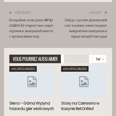
PRÉCÉDENT
SUIVANT
Бескрайние поля удачи olimp
Забудь о рутине фермерский
casino kz откроет вам секрет
слот в казино олимп подарит
огромных выигрышей вместе
невероятные выигрыши и
с прожорливым мор
взрыв эмоций благодаря
VOUS POURRIEZ AUSSI AIMER
Tout
UNCATEGORIZED
UNCATEGORIZED
Sierra – Górna Wyżyna
Stosy na Czerwono w
hazardu gier wiatrowych
Kasynie BetOnRed