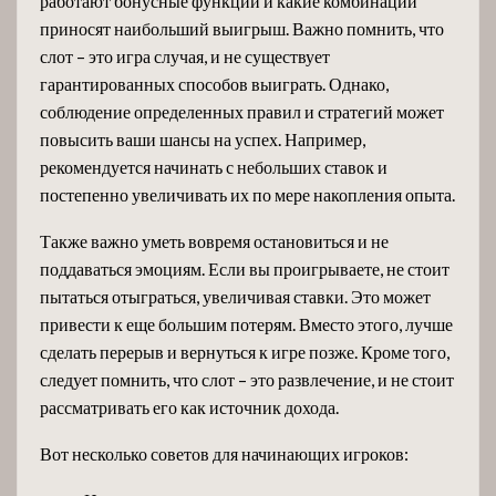
работают бонусные функции и какие комбинации
приносят наибольший выигрыш. Важно помнить, что
слот – это игра случая, и не существует
гарантированных способов выиграть. Однако,
соблюдение определенных правил и стратегий может
повысить ваши шансы на успех. Например,
рекомендуется начинать с небольших ставок и
постепенно увеличивать их по мере накопления опыта.
Также важно уметь вовремя остановиться и не
поддаваться эмоциям. Если вы проигрываете, не стоит
пытаться отыграться, увеличивая ставки. Это может
привести к еще большим потерям. Вместо этого, лучше
сделать перерыв и вернуться к игре позже. Кроме того,
следует помнить, что слот – это развлечение, и не стоит
рассматривать его как источник дохода.
Вот несколько советов для начинающих игроков: