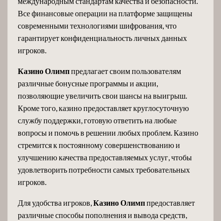
международным стандартам качества и безопасности.
Все финансовые операции на платформе защищены
современными технологиями шифрования, что
гарантирует конфиденциальность личных данных
игроков.
Казино Олимп
предлагает своим пользователям
различные бонусные программы и акции,
позволяющие увеличить свои шансы на выигрыш.
Кроме того, казино предоставляет круглосуточную
службу поддержки, готовую ответить на любые
вопросы и помочь в решении любых проблем. Казино
стремится к постоянному совершенствованию и
улучшению качества предоставляемых услуг, чтобы
удовлетворить потребности самых требовательных
игроков.
Для удобства игроков,
Казино Олимп
предоставляет
различные способы пополнения и вывода средств,