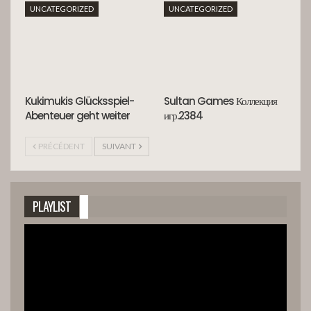
UNCATEGORIZED
UNCATEGORIZED
Kukimukis Glücksspiel-
Sultan Games Коллекция
Abenteuer geht weiter
игр.2384
PRÉCÉDENT
SUIVANT
PLAYLIST