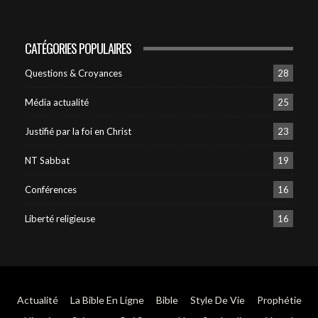
57:39
06 La statue de la destinée - La prophétie
CATÉGORIES POPULAIRES
peut-elle être modifiée ?
27
56:28
Questions & Croyances
28
07 Un jour béni pour un monde nouveau
Média actualité
25
54:40
28
Justifié par la foi en Christ
23
08 Aurions-nous abandonné la loi de
NT Sabbat
19
nôtre Dieu ?
29
47:47
Conférences
16
09 Guerre à Dieu ! Guerre à l’héritier ! Guerre à
sa famille. Qui l’emportera ?
Liberté religieuse
16
30
52:44
10 Attention ! Satan n'a pas dit son dernier
mot
31
56:29
Actualité
La Bible En Ligne
Bible
Style De Vie
Prophétie
11 Bientôt une nouvelle capitale pour la terre