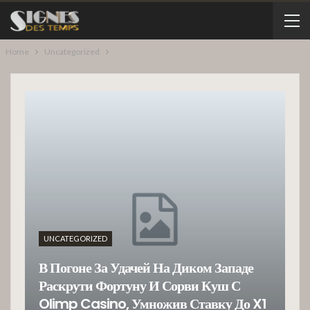
Home
Uncategorized
UNCATEGORIZED
В Погоне За Удачей На Диком Западе
Раскрути Фортуну И Сорви Куш С
Olimp Casino, Умножив Ставку До X1