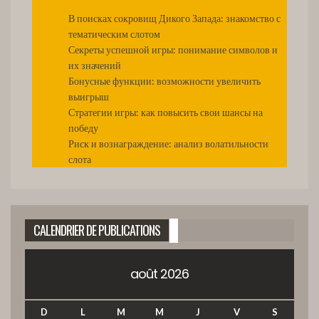
41:08
9
В поисках сокровищ Дикого Запада: знакомство с
тематическим слотом
Секреты успешной игры: понимание символов и
LA FOI EN DIEU FAIT AVANCER
их значений
48:09
10
Бонусные функции: возможности увеличить
выигрыш
3. DIEU SORT LE GRAND JEU. (Partie C)
Стратегии игры: как повысить свои шансы на
49:20
11
победу
Риск и вознаграждение: анализ волатильности
слота
2. DES CHEFS DE NATION QUI ACCUEILLENT LE
PROJET DE DIEU (Partie B)
12
50:48
1. DES CHEFS DE NATION QUI ACCUEILLENT LE
CALENDRIER DE PUBLICATIONS
PROJET DE DIEU (Partie A)
13
48:41
août 2026
LA BELLE ESTHER, QUI SAIT SI CE N'EST POUR UN
TEMPS COMME CELUI-CI ?
14
46:09
D
L
M
M
J
V
S