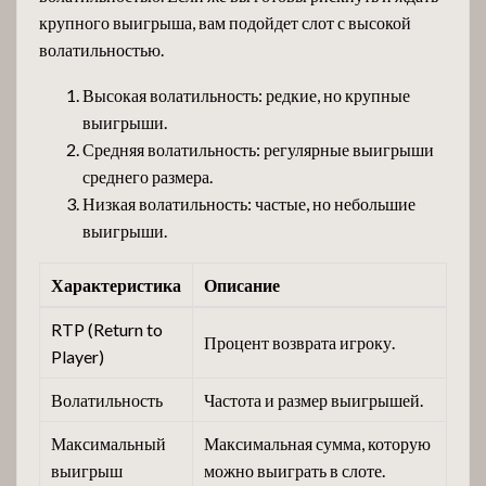
крупного выигрыша, вам подойдет слот с высокой
волатильностью.
Высокая волатильность: редкие, но крупные
выигрыши.
Средняя волатильность: регулярные выигрыши
среднего размера.
Низкая волатильность: частые, но небольшие
выигрыши.
Характеристика
Описание
RTP (Return to
Процент возврата игроку.
Player)
Волатильность
Частота и размер выигрышей.
Максимальный
Максимальная сумма, которую
выигрыш
можно выиграть в слоте.