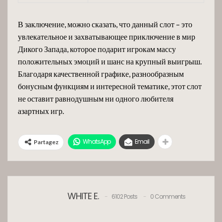
В заключение, можно сказать, что данный слот – это
увлекательное и захватывающее приключение в мир
Дикого Запада, которое подарит игрокам массу
положительных эмоций и шанс на крупный выигрыш.
Благодаря качественной графике, разнообразным
бонусным функциям и интересной тематике, этот слот
не оставит равнодушным ни одного любителя
азартных игр.
WhatsApp
Email
Partagez
WHITE E.
6102 Posts
0 Comments