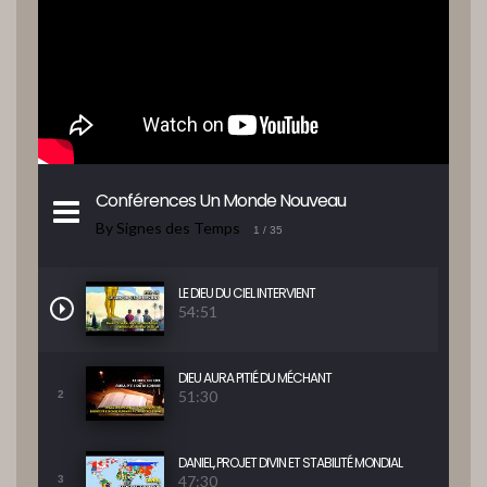
Conférences Un Monde Nouveau
By Signes des Temps
1
/ 35
LE DIEU DU CIEL INTERVIENT
54:51
DIEU AURA PITIÉ DU MÉCHANT
51:30
2
DANIEL, PROJET DIVIN ET STABILITÉ MONDIAL
47:30
3