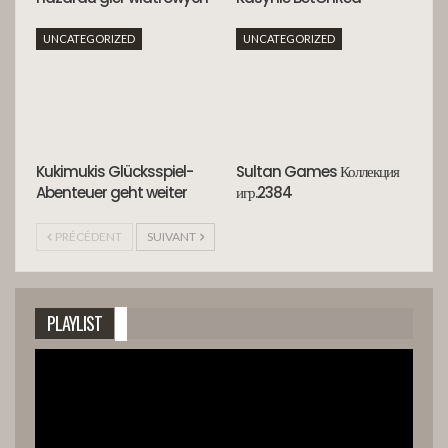
UNCATEGORIZED
UNCATEGORIZED
Kukimukis Glücksspiel-
Sultan Games Коллекция
Abenteuer geht weiter
игр.2384
PRÉCÉDENT
SUIVANT
PLAYLIST