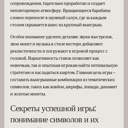
сопровождения, тщательно проработан и создает
неповторимую атмосферу. Вращающиеся барабаны
словно переносят в шумный салун, где за каждым
столом скрывается шанс на крупный выигрыш.
Особое внимание уделено деталям: звуки выстрелов,
звон монет и музыка в стиле вестерн добавляют
реалистичности и погружают в игровой процесс с
головой. Вариативность ставок позволяет как
новичкам, так и опытным игрокам найти оптимальную
стратегию и насладиться азартом. Главная цель игры –
составить выигрышные комбинации из тематических
символов, таких как ковбои, шерифы, лошади, динамит
и золотые монеты.
Секреты успешной игры:
понимание символов и их