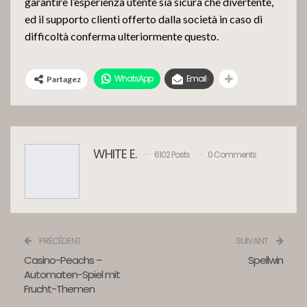
garantire l’esperienza utente sia sicura che divertente,
ed il supporto clienti offerto dalla società in caso di
difficoltà conferma ulteriormente questo.
WhatsApp
Email
Partagez
WHITE E.
6102 Posts
0 Comments
PRÉCÉDENT
SUIVANT
Casino-Peachs –
Spellwin
Automaten-Spiel mit
Frucht-Themen