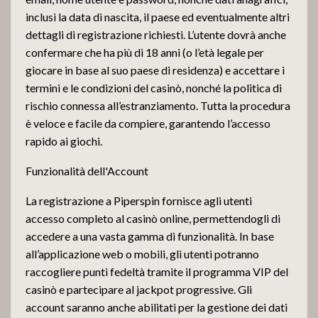
inclusi la data di nascita, il paese ed eventualmente altri
dettagli di registrazione richiesti. L’utente dovrà anche
confermare che ha più di 18 anni (o l’età legale per
giocare in base al suo paese di residenza) e accettare i
termini e le condizioni del casinò, nonché la politica di
rischio connessa all’estranziamento. Tutta la procedura
è veloce e facile da compiere, garantendo l’accesso
rapido ai giochi.
Funzionalità dell'Account
La registrazione a Piperspin fornisce agli utenti
accesso completo al casinò online, permettendogli di
accedere a una vasta gamma di funzionalità. In base
all’applicazione web o mobili, gli utenti potranno
raccogliere punti fedeltà tramite il programma VIP del
casinò e partecipare al jackpot progressive. Gli
account saranno anche abilitati per la gestione dei dati