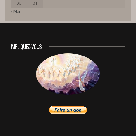
30
31
« Mai
2. DES CHEFS DE NATION QUI ACCUEILLENT LE
PROJET DE DIEU (Partie B)
12
50:48
1. DES CHEFS DE NATION QUI ACCUEILLENT LE
PROJET DE DIEU (Partie A)
13
IMPLIQUEZ-VOUS !
48:41
LA BELLE ESTHER, QUI SAIT SI CE N'EST POUR UN
TEMPS COMME CELUI-CI ?
14
46:09
LA GRANDE POTENCE DE SUSE, QUI Y SERA
PENDU ?
15
48:01
DÉCRET IMPÉRIALE DRAMATIQUE, QUI LE
DÉNONCERA ? LE LIVRE D'ESTHER
16
01:00:58
Dieu Révèle De Quelles Nations Viendra Son
Peuple
17