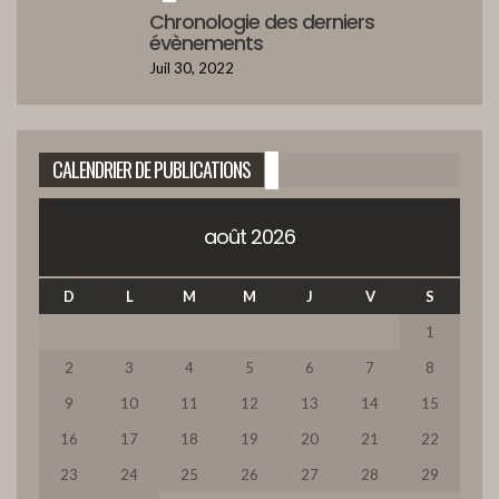
Chronologie des derniers
GUERRE DE GOG ET MAGOG
évènements
45:15
6
Juil 30, 2022
ÉVITER L'APOCALYPSE ?
42:12
7
CALENDRIER DE PUBLICATIONS
LE BANQUET DRAMATIQUE
39:09
8
août 2026
CAPTURE DRAMATIQUE D’ESTHER
D
L
M
M
J
V
S
41:08
9
1
2
3
4
5
6
7
8
LA FOI EN DIEU FAIT AVANCER
48:09
10
9
10
11
12
13
14
15
16
17
18
19
20
21
22
3. DIEU SORT LE GRAND JEU. (Partie C)
23
24
25
26
27
28
29
49:20
11