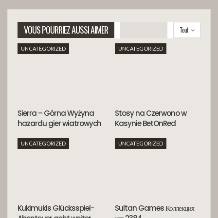
VOUS POURRIEZ AUSSI AIMER
Tout
UNCATEGORIZED
UNCATEGORIZED
Sierra – Górna Wyżyna
Stosy na Czerwono w
hazardu gier wiatrowych
Kasynie BetOnRed
UNCATEGORIZED
UNCATEGORIZED
Kukimukis Glücksspiel-
Sultan Games Коллекция