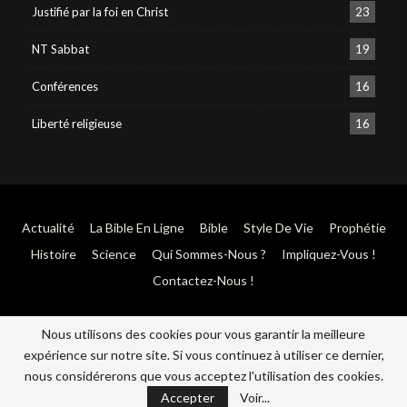
02 L’avenir du monde est-il réellement déjà
Justifié par la foi en Christ
23
écrit ?
23
52:44
NT Sabbat
19
03 Bientôt un président pour la terre - Dieu
Conférences
16
53:34
24
Liberté religieuse
16
04 Bientôt un président pour la terre ?
(JÉSUS)
25
43:55
05 Bientôt un président pour la terre?
Actualité
La Bible En Ligne
Bible
Style De Vie
Prophétie
(Quand?)
26
57:39
Histoire
Science
Qui Sommes-Nous ?
Impliquez-Vous !
Contactez-Nous !
06 La statue de la destinée - La prophétie
peut-elle être modifiée ?
27
56:28
© 2026 - Signes Des Temps. All Rights Reserved.
Nous utilisons des cookies pour vous garantir la meilleure
expérience sur notre site. Si vous continuez à utiliser ce dernier,
07 Un jour béni pour un monde nouveau
Website Design:
Signes Des Temps - SDT
54:40
28
nous considérerons que vous acceptez l'utilisation des cookies.
Accepter
Voir...