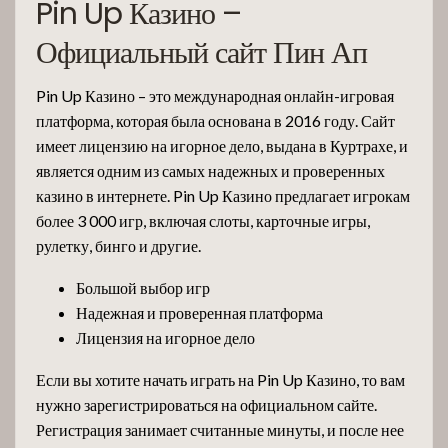
Pin Up Казино –
Официальный сайт Пин Ап
Pin Up Казино – это международная онлайн-игровая
платформа, которая была основана в 2016 году. Сайт
имеет лицензию на игорное дело, выдана в Куртрахе, и
является одним из самых надежных и проверенных
казино в интернете. Pin Up Казино предлагает игрокам
более 3 000 игр, включая слоты, карточные игры,
рулетку, бинго и другие.
Большой выбор игр
Надежная и проверенная платформа
Лицензия на игорное дело
Если вы хотите начать играть на Pin Up Казино, то вам
нужно зарегистрироваться на официальном сайте.
Регистрация занимает считанные минуты, и после нее