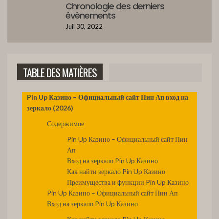
Chronologie des derniers
GUERRE DE GOG ET MAGOG
évènements
45:15
6
Juil 30, 2022
ÉVITER L'APOCALYPSE ?
42:12
7
TABLE DES MATIÈRES
LE BANQUET DRAMATIQUE
39:09
8
Pin Up Казино – Официальный сайт Пин Ап вход на
зеркало (2026)
CAPTURE DRAMATIQUE D’ESTHER
Содержимое
41:08
9
Pin Up Казино – Официальный сайт Пин
Ап
LA FOI EN DIEU FAIT AVANCER
Вход на зеркало Pin Up Казино
48:09
10
Как найти зеркало Pin Up Казино
Преимущества и функции Pin Up Казино
Pin Up Казино – Официальный сайт Пин Ап
3. DIEU SORT LE GRAND JEU. (Partie C)
Вход на зеркало Pin Up Казино
49:20
11