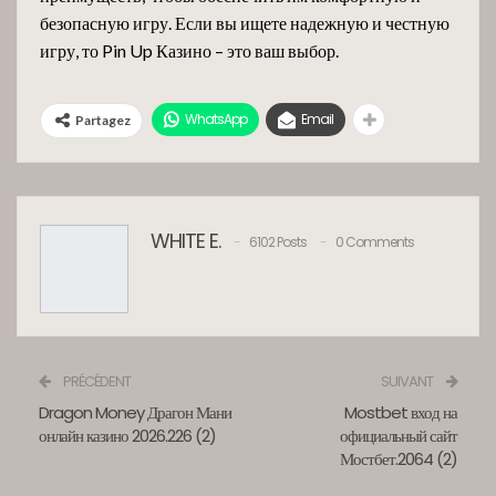
безопасную игру. Если вы ищете надежную и честную
игру, то Pin Up Казино – это ваш выбор.
WhatsApp
Email
Partagez
WHITE E.
6102 Posts
0 Comments
PRÉCÉDENT
SUIVANT
Dragon Money Драгон Мани
Mostbet вход на
онлайн казино 2026.226 (2)
официальный сайт
Мостбет.2064 (2)