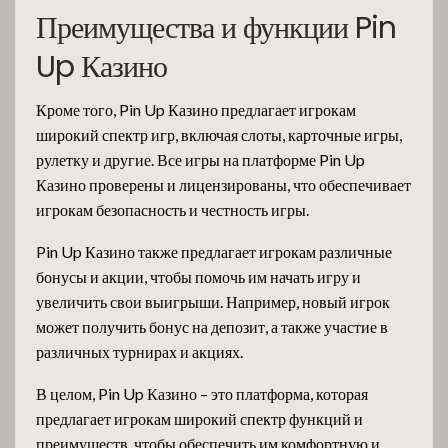
Преимущества и функции Pin
Up Казино
Кроме того, Pin Up Казино предлагает игрокам
широкий спектр игр, включая слоты, карточные игры,
рулетку и другие. Все игры на платформе Pin Up
Казино проверены и лицензированы, что обеспечивает
игрокам безопасность и честность игры.
Pin Up Казино также предлагает игрокам различные
бонусы и акции, чтобы помочь им начать игру и
увеличить свои выигрыши. Например, новый игрок
может получить бонус на депозит, а также участие в
различных турнирах и акциях.
В целом, Pin Up Казино – это платформа, которая
предлагает игрокам широкий спектр функций и
преимуществ, чтобы обеспечить им комфортную и