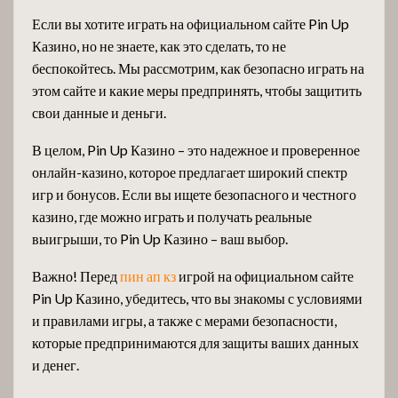
Если вы хотите играть на официальном сайте Pin Up
Казино, но не знаете, как это сделать, то не
беспокойтесь. Мы рассмотрим, как безопасно играть на
этом сайте и какие меры предпринять, чтобы защитить
свои данные и деньги.
В целом, Pin Up Казино – это надежное и проверенное
онлайн-казино, которое предлагает широкий спектр
игр и бонусов. Если вы ищете безопасного и честного
казино, где можно играть и получать реальные
выигрыши, то Pin Up Казино – ваш выбор.
Важно! Перед
пин ап кз
игрой на официальном сайте
Pin Up Казино, убедитесь, что вы знакомы с условиями
и правилами игры, а также с мерами безопасности,
которые предпринимаются для защиты ваших данных
и денег.