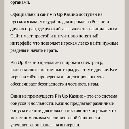
органами.
Официальный сайт Pin Up Казино доступен на
русском языке, что удобно для игроков из России и
других стран, где русский язык является официальным.
Сайт имеет простой и интуитивно понятный
интерфейс, что позволяет игрокам легко найти нужные
разделы и начать играть.
Pin Up Казино предлагает широкий спектр игр,
включая слоты, карточные игры, рулетку и другие. Все
игры на сайте проверены и лицензированы, что
обеспечивает безопасность и честность игры.
Один из преимуществ Pin Up Казино – это его система
бонусов и лояльности. Казино предлагает различные
бонусы и акции для новых и постоянных игроков, что
может помочь вам увеличить свой банкролл и
улучшить свои шансы на выигрыш.