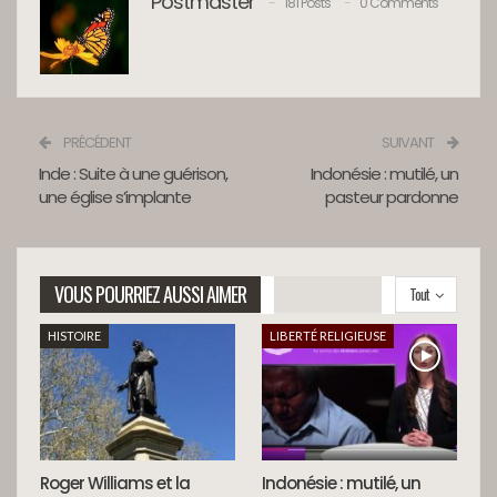
Postmaster
181 Posts
0 Comments
PRÉCÉDENT
SUIVANT
Inde : Suite à une guérison,
Indonésie : mutilé, un
une église s’implante
pasteur pardonne
VOUS POURRIEZ AUSSI AIMER
Tout
HISTOIRE
LIBERTÉ RELIGIEUSE
Roger Williams et la
Indonésie : mutilé, un