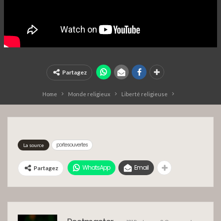
Partagez
Home
Monde religieux
Liberté religieuse
portesouvertes
La source
WhatsApp
Email
Partagez