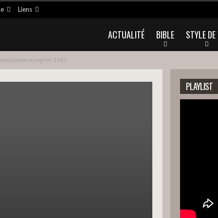
ne
Liens
ACTUALITÉ
BIBLE
STYLE DE 
комендации экспертов.3107
PLAYLIST