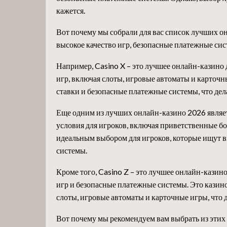
кажется.
Вот почему мы собрали для вас список лучших о
высокое качество игр, безопасные платежные сис
Например, Casino X – это лучшее онлайн-казино
игр, включая слоты, игровые автоматы и карточн
ставки и безопасные платежные системы, что дел
Еще одним из лучших онлайн-казино 2026 являет
условия для игроков, включая приветственные бо
идеальным выбором для игроков, которые ищут 
системы.
Кроме того, Casino Z – это лучшее онлайн-казино
игр и безопасные платежные системы. Это казин
слоты, игровые автоматы и карточные игры, что 
Вот почему мы рекомендуем вам выбрать из этих