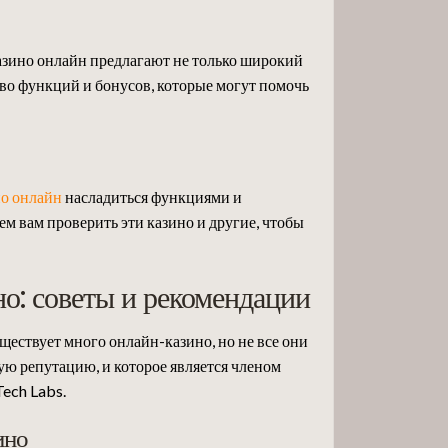
34
казино онлайн предлагают не только широкий
тво функций и бонусов, которые могут помочь
35
но онлайн
насладиться функциями и
м вам проверить эти казино и другие, чтобы
о: советы и рекомендации
ществует много онлайн-казино, но не все они
ую репутацию, и которое является членом
ech Labs.
ино