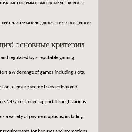
латежные системы и выгодные условия для
23
шее онлайн-казино для вас и начать играть на
щих: основные критерии
24
d and regulated by a reputable gaming
25
ers a wide range of games, including slots,
ption to ensure secure transactions and
26
fers 24/7 customer support through various
27
s a variety of payment options, including
g requirements for bonuses and promotions