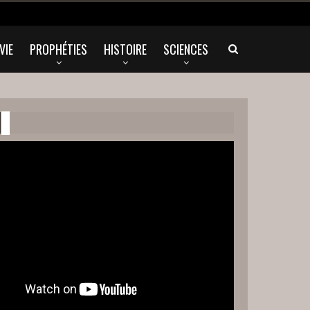
VIE
PROPHÉTIES
HISTOIRE
SCIENCES