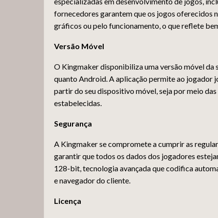
especializadas em desenvolvimento de jogos, inc
fornecedores garantem que os jogos oferecidos no 
gráficos ou pelo funcionamento, o que reflete bem
Versão Móvel
O Kingmaker disponibiliza uma versão móvel da s
quanto Android. A aplicação permite ao jogador j
partir do seu dispositivo móvel, seja por meio da
estabelecidas.
Segurança
A Kingmaker se compromete a cumprir as regulame
garantir que todos os dados dos jogadores esteja
128-bit, tecnologia avançada que codifica automa
e navegador do cliente.
Licença