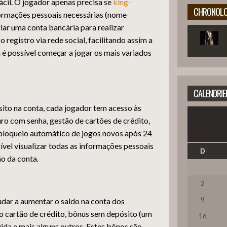
ácil. O jogador apenas precisa se
king-
5
CHRONOLO
formações pessoais necessárias (nome
riar uma conta bancária para realizar
registro via rede social, facilitando assim a
6
 é possível começar a jogar os mais variados
7
CALENDRIE
sito na conta, cada jogador tem acesso às
uro com senha, gestão de cartões de crédito,
8
sbloqueio automático de jogos novos após 24
ível visualizar todas as informações pessoais
D
ão da conta.
9
2
9
dar a aumentar o saldo na conta dos
10
do cartão de crédito, bônus sem depósito (um
16
ida e mais alguns outros. Estes bônos são