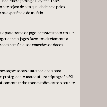
luindo Microgaming e Playtech. Estes
site sejam de alta qualidade, seja pelos
17
 na experiência do usuário.
18
ua plataforma de jogo, acessível tanto em iOS
ogar os seus jogos favoritos diretamente a
s redes sem fio ou de conexões de dados
19
20
ntações locais e internacionais para
m protegidos. A marca utiliza criptografia SSL
ticamente todas transmissões entre o seu site
21
22