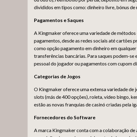
divididos em tipos como: dinheiro livre, bónus de
Pagamentos e Saques
A Kingmaker oferece uma variedade de métodos de
pagamentos, desde as redes sociais até cartões 
como opção pagamento em dinheiro em qualquer loj
transferências bancárias. Para saques podem-se e
pessoal do jogador ou pagamentos com cupom dig
Categorias de Jogos
O Kingmaker oferece uma extensa variedade de jog
slots (más de 400 opções), roleta, vídeo bingo, ke
estão as novas franquias de casinó criadas pela ig
Fornecedores do Software
A marca Kingmaker conta com a colaboração de 