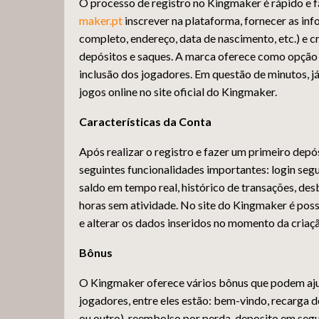
O processo de registro no Kingmaker é rápido e f
maker.pt
inscrever na plataforma, fornecer as in
completo, endereço, data de nascimento, etc.) e c
depósitos e saques. A marca oferece como opção o 
inclusão dos jogadores. Em questão de minutos, já
jogos online no site oficial do Kingmaker.
Características da Conta
Após realizar o registro e fazer um primeiro depó
seguintes funcionalidades importantes: login seg
saldo em tempo real, histórico de transações, de
horas sem atividade. No site do Kingmaker é poss
e alterar os dados inseridos no momento da criaç
Bônus
O Kingmaker oferece vários bônus que podem aju
jogadores, entre eles estão: bem-vindo, recarga 
ou outro), reembolso por perda, deposito em segu