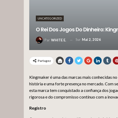
UNCATEGORIZED
O Rei Dos Jogos Do Dinheiro: Kin
Sur
Mai 2, 2026
Par
WHITE E.
Partagez
Kingmaker é uma das marcas mais conhecidas no 
história e uma forte presença no mercado. Com se
esta marca tem conquistado a confiança dos jogad
rigorosa e do compromisso contínuo com a inova
Registro