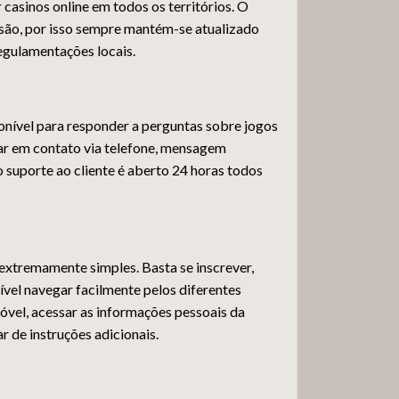
casinos online em todos os territórios. O
ssão, por isso sempre mantém-se atualizado
egulamentações locais.
23
nível para responder a perguntas sobre jogos
24
rar em contato via telefone, mensagem
 o suporte ao cliente é aberto 24 horas todos
25
extremamente simples. Basta se inscrever,
26
sível navegar facilmente pelos diferentes
móvel, acessar as informações pessoais da
r de instruções adicionais.
27