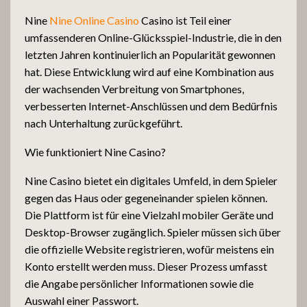
Nine
Nine Online Casino
Casino ist Teil einer
umfassenderen Online-Glücksspiel-Industrie, die in den
letzten Jahren kontinuierlich an Popularität gewonnen
hat. Diese Entwicklung wird auf eine Kombination aus
der wachsenden Verbreitung von Smartphones,
verbesserten Internet-Anschlüssen und dem Bedürfnis
nach Unterhaltung zurückgeführt.
Wie funktioniert Nine Casino?
Nine Casino bietet ein digitales Umfeld, in dem Spieler
gegen das Haus oder gegeneinander spielen können.
Die Plattform ist für eine Vielzahl mobiler Geräte und
Desktop-Browser zugänglich. Spieler müssen sich über
die offizielle Website registrieren, wofür meistens ein
Konto erstellt werden muss. Dieser Prozess umfasst
die Angabe persönlicher Informationen sowie die
Auswahl einer Passwort.