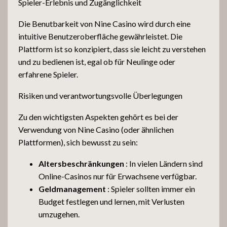
Spieler-Erlebnis und Zugänglichkeit
Die Benutbarkeit von Nine Casino wird durch eine
intuitive Benutzeroberfläche gewährleistet. Die
Plattform ist so konzipiert, dass sie leicht zu verstehen
und zu bedienen ist, egal ob für Neulinge oder
erfahrene Spieler.
Risiken und verantwortungsvolle Überlegungen
Zu den wichtigsten Aspekten gehört es bei der
Verwendung von Nine Casino (oder ähnlichen
Plattformen), sich bewusst zu sein:
Altersbeschränkungen
: In vielen Ländern sind
Online-Casinos nur für Erwachsene verfügbar.
Geldmanagement
: Spieler sollten immer ein
Budget festlegen und lernen, mit Verlusten
umzugehen.