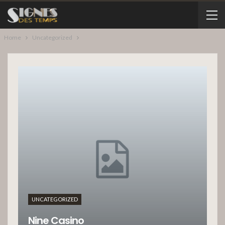
Home
Uncategorized
UNCATEGORIZED
Nine Casino