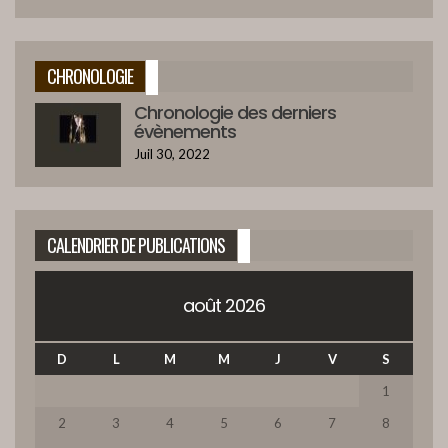
BONHEUR POUR ISRAEL ET LES NATIONS
42:47
5
CHRONOLOGIE
Chronologie des derniers
GUERRE DE GOG ET MAGOG
évènements
45:15
6
Juil 30, 2022
ÉVITER L'APOCALYPSE ?
42:12
7
CALENDRIER DE PUBLICATIONS
LE BANQUET DRAMATIQUE
39:09
8
août 2026
CAPTURE DRAMATIQUE D’ESTHER
D
L
M
M
J
V
S
41:08
9
1
2
3
4
5
6
7
8
LA FOI EN DIEU FAIT AVANCER
48:09
10