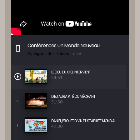
Conférences Un Monde Nouveau
By Signes des Temps
1
/ 35
LE DIEU DU CIEL INTERVIENT
54:51
DIEU AURA PITIÉ DU MÉCHANT
51:30
2
DANIEL, PROJET DIVIN ET STABILITÉ MONDIAL
47:30
3