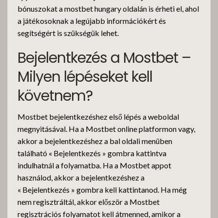
bónuszokat a mostbet hungary oldalán is érheti el, ahol
a játékosoknak a legújabb információkért és
segítségért is szükségük lehet.
Bejelentkezés a Mostbet –
Milyen lépéseket kell
követnem?
Mostbet bejelentkezéshez első lépés a weboldal
megnyitásával. Ha a Mostbet online platformon vagy,
akkor a bejelentkezéshez a bal oldali menüben
található « Bejelentkezés » gombra kattintva
indulhatnál a folyamatba. Ha a Mostbet appot
használod, akkor a bejelentkezéshez a
« Bejelentkezés » gombra kell kattintanod. Ha még
nem regisztráltál, akkor először a Mostbet
regisztrációs folyamatot kell átmenned, amikor a