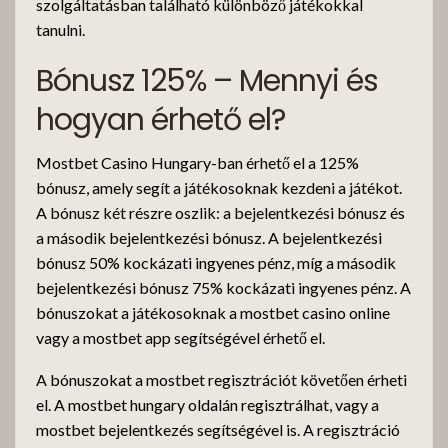
szolgáltatásban található különböző játékokkal
tanulni.
Bónusz 125% – Mennyi és
hogyan érhető el?
Mostbet Casino Hungary-ban érhető el a 125%
bónusz, amely segít a játékosoknak kezdeni a játékot.
A bónusz két részre oszlik: a bejelentkezési bónusz és
a második bejelentkezési bónusz. A bejelentkezési
bónusz 50% kockázati ingyenes pénz, míg a második
bejelentkezési bónusz 75% kockázati ingyenes pénz. A
bónuszokat a játékosoknak a mostbet casino online
vagy a mostbet app segítségével érhető el.
A bónuszokat a mostbet regisztrációt követően érheti
el. A mostbet hungary oldalán regisztrálhat, vagy a
mostbet bejelentkezés segítségével is. A regisztráció