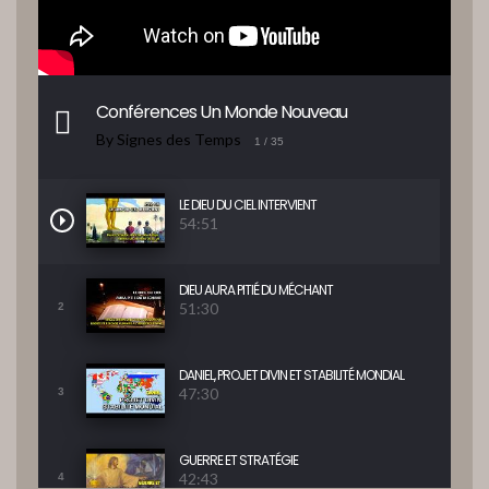
Conférences Un Monde Nouveau
By Signes des Temps
1
/ 35
LE DIEU DU CIEL INTERVIENT
54:51
DIEU AURA PITIÉ DU MÉCHANT
51:30
2
DANIEL, PROJET DIVIN ET STABILITÉ MONDIAL
47:30
3
GUERRE ET STRATÉGIE
42:43
4