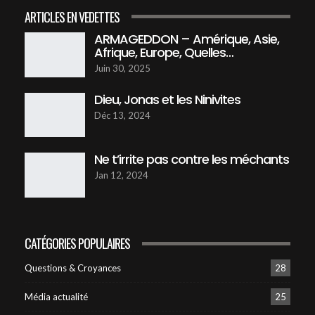
DÉCRET IMPÉRIALE DRAMATIQUE, QUI LE
ARTICLES EN VEDETTES
DÉNONCERA ? LE LIVRE D'ESTHER
16
01:00:58
ARMAGEDDON – Amérique, Asie,
Afrique, Europe, Quelles…
Dieu Révèle De Quelles Nations Viendra Son
Juin 30, 2025
Peuple
17
45:16
Dieu, Jonas et les Ninivites
Déc 13, 2024
Citoyens Du Ciel
46:37
18
Ne t’irrite pas contre les méchants
OLIVIER PELMARD TÉMOIGNE
Jan 12, 2024
49:35
19
ARMAGEDDON - Amérique, Asie, Afrique,
CATÉGORIES POPULAIRES
Europe, Quelles implications ?
20
57:46
Questions & Croyances
28
Dieu, Jonas et les ninivites
45:22
21
Média actualité
25