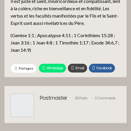
Il est juste et saint, miséricordieux et compatissant, lent
à la colère, riche en bienveillance et en fidélité. Les
vertus et les facultés manifestées par le Fils et le Saint-
Esprit sont aussi révélatrices du Père.
(Genèse 1:1 ; Apocalypse 4:11 ; 1 Corinthiens 15:28 ;
Jean 3:16 ; 1 Jean 4:8 ; 1 Timothée 1:17 ; Exode 34:6,7 ;
Jean 14:9)
WhatsApp
Email
Facebook
Partagez
Twitter
Google+
Linkedin
Tumblr
Pinterest
ReddIt
Postmaster
181 Posts
0 Comments
Facebook Messenger