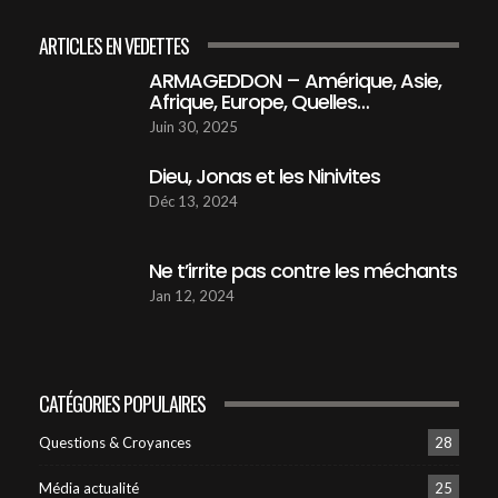
01 Un Nouvel age pour l'humanité
ARTICLES EN VEDETTES
49:34
22
ARMAGEDDON – Amérique, Asie,
Afrique, Europe, Quelles…
02 L’avenir du monde est-il réellement déjà
Juin 30, 2025
écrit ?
23
52:44
Dieu, Jonas et les Ninivites
Déc 13, 2024
03 Bientôt un président pour la terre - Dieu
53:34
24
Ne t’irrite pas contre les méchants
04 Bientôt un président pour la terre ?
Jan 12, 2024
(JÉSUS)
25
43:55
05 Bientôt un président pour la terre?
CATÉGORIES POPULAIRES
(Quand?)
26
57:39
Questions & Croyances
28
06 La statue de la destinée - La prophétie
peut-elle être modifiée ?
27
Média actualité
25