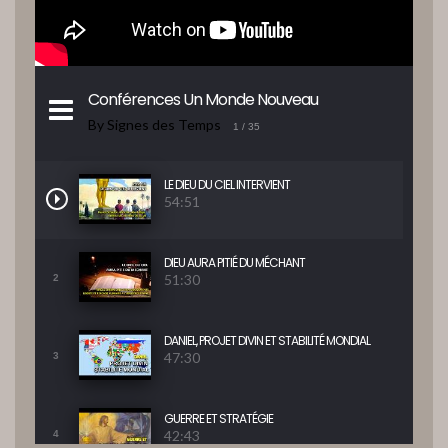
Conférences Un Monde Nouveau
By Signes des Temps
1
/ 35
LE DIEU DU CIEL INTERVIENT
54:51
DIEU AURA PITIÉ DU MÉCHANT
51:30
2
DANIEL, PROJET DIVIN ET STABILITÉ MONDIAL
47:30
3
GUERRE ET STRATÉGIE
42:43
4