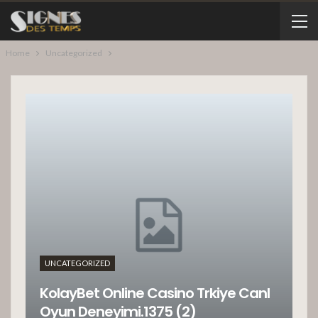
Home
Uncategorized
UNCATEGORIZED
KolayBet Online Casino Trkiye Canl
Oyun Deneyimi.1375 (2)