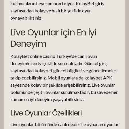
kullanıcıların heyecanını artırıyor. KolayBet giriş
sayfasından kolay ve hızlı bir şekilde oyun
oynayabilirsiniz.
Live Oyunlar için En İyi
Deneyim
KolayBet online casino Türkiye’de canlı oyun
deneyimini en iyi şekilde sunmaktadır. Güncel giriş
sayfasından kolaybet güncel bilgileri ve güncellemeleri
takip edebilirsiniz. Mobil oyunlara da kolaybet APK
sayesinde kolay bir şekilde erişebilirsiniz. Live oyunlar
bölümünde çeşitli oyunlar sunulmaktadır, bu sayede her
zaman en iyi deneyim yaşayabilirsiniz.
Live Oyunlar Özellikleri
Live oyunlar bölümünde canlı dealer ile oynanan oyunlar