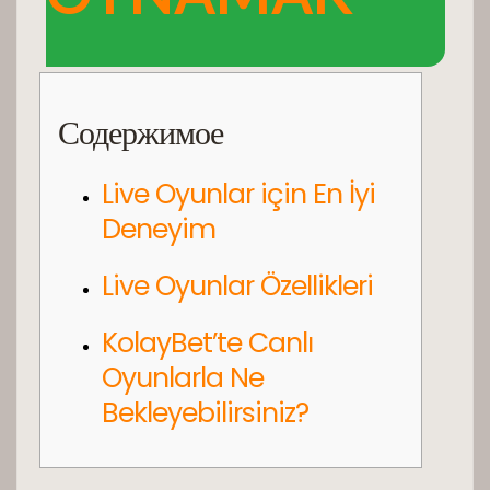
Содержимое
Live Oyunlar için En İyi
Deneyim
Live Oyunlar Özellikleri
KolayBet’te Canlı
Oyunlarla Ne
Bekleyebilirsiniz?