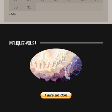
DÉCRET IMPÉRIALE DRAMATIQUE, QUI LE
DÉNONCERA ? LE LIVRE D'ESTHER
16
30
31
01:00:58
« Mai
Dieu Révèle De Quelles Nations Viendra Son
Peuple
17
45:16
Citoyens Du Ciel
IMPLIQUEZ-VOUS !
46:37
18
OLIVIER PELMARD TÉMOIGNE
49:35
19
ARMAGEDDON - Amérique, Asie, Afrique,
Europe, Quelles implications ?
20
57:46
Dieu, Jonas et les ninivites
45:22
21