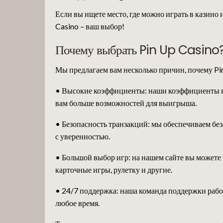
Если вы ищете место, где можно играть в казино
Casino – ваш выбор!
Почему выбрать Pin Up Casino
Мы предлагаем вам несколько причин, почему Pi
• Высокие коэффициенты: наши коэффициенты вы
вам больше возможностей для выигрыша.
• Безопасность транзакций: мы обеспечиваем без
с уверенностью.
• Большой выбор игр: на нашем сайте вы можете и
карточные игры, рулетку и другие.
• 24/7 поддержка: наша команда поддержки рабо
любое время.