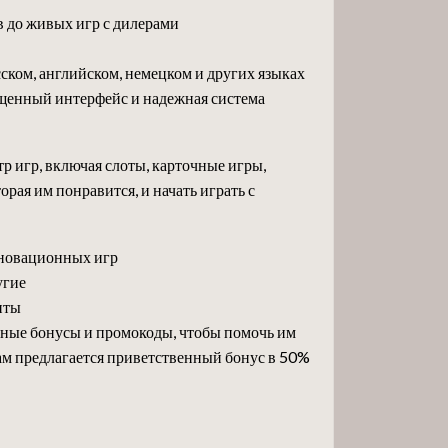
в до живых игр с дилерами
23
ском, английском, немецком и других языках
щенный интерфейс и надежная система
24
р игр, включая слоты, карточные игры,
орая им понравится, и начать играть с
25
нновационных игр
угие
26
нты
чные бонусы и промокоды, чтобы помочь им
кам предлагается приветственный бонус в 50%
27