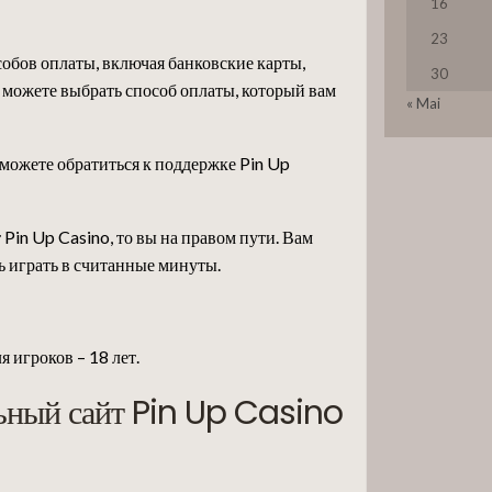
16
23
17
собов оплаты, включая банковские карты,
30
 можете выбрать способ оплаты, который вам
« Mai
18
 можете обратиться к поддержке Pin Up
19
Pin Up Casino, то вы на правом пути. Вам
ь играть в считанные минуты.
20
 игроков – 18 лет.
21
ьный сайт Pin Up Casino
22