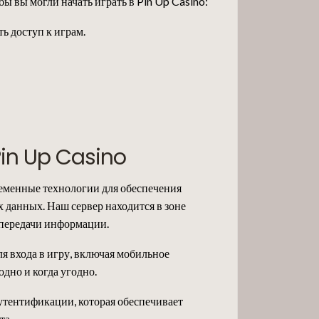
бы вы могли начать играть в Pin Up Casino:
34
ь доступ к играм.
35
 Pin Up Casino
ременные технологии для обеспечения
 данных. Наш сервер находится в зоне
 передачи информации.
ля входа в игру, включая мобильное
одно и когда угодно.
тентификации, которая обеспечивает
та.