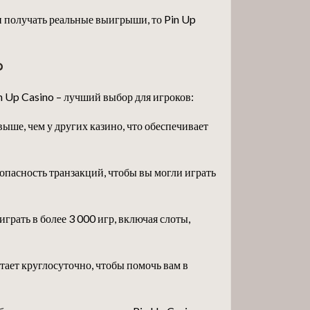
28
 и получать реальные выигрыши, то Pin Up
29
?
n Up Casino – лучший выбор для игроков:
30
ше, чем у других казино, что обеспечивает
31
опасность транзакций, чтобы вы могли играть
грать в более 3 000 игр, включая слоты,
32
тает круглосуточно, чтобы помочь вам в
33