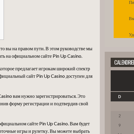
Пи
11
Вх
12
Уд
то вы на правом пути. В этом руководстве мы
13
ать на официальном сайте Pin Up Casino.
CALENDRIE
 которое предлагает игрокам широкий спектр
Официальный сайт Pin Up Casino доступен для
14
Casino вам нужно зарегистрироваться. Это
D
15
лнив форму регистрации и подтвердив свой
2
официальном сайте Pin Up Casino. Вам будет
16
9
рточные игры и рулетку. Вы можете выбрать