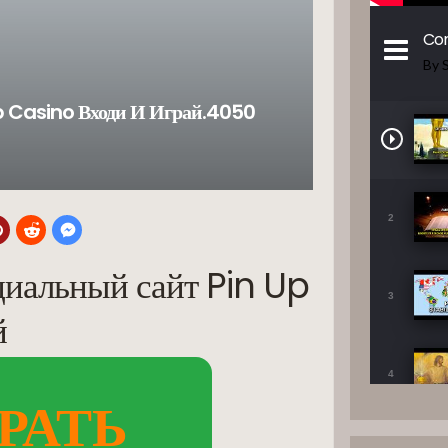
Con
By 
p Casino Входи И Играй.4050
2
иальный сайт Pin Up
3
й
4
РАТЬ