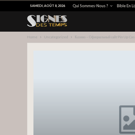
Qui Sommes-Nous ?
Bible En L
SAMEDI, AOÛT 8, 2026
Home
Uncategorized
Казино – Официальный сайт Pin Up Cas