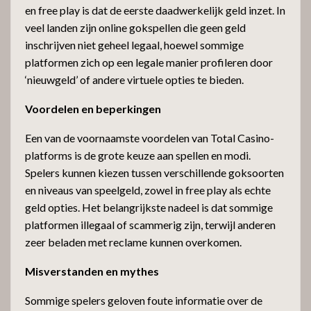
en free play is dat de eerste daadwerkelijk geld inzet. In
veel landen zijn online gokspellen die geen geld
inschrijven niet geheel legaal, hoewel sommige
platformen zich op een legale manier profileren door
‘nieuwgeld’ of andere virtuele opties te bieden.
Voordelen en beperkingen
Een van de voornaamste voordelen van Total Casino-
platforms is de grote keuze aan spellen en modi.
Spelers kunnen kiezen tussen verschillende goksoorten
en niveaus van speelgeld, zowel in free play als echte
geld opties. Het belangrijkste nadeel is dat sommige
platformen illegaal of scammerig zijn, terwijl anderen
zeer beladen met reclame kunnen overkomen.
Misverstanden en mythes
Sommige spelers geloven foute informatie over de