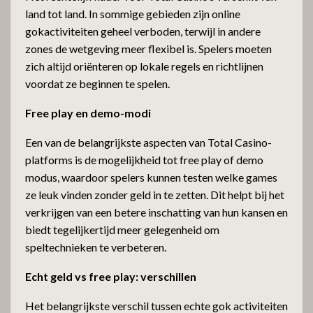
land tot land. In sommige gebieden zijn online
gokactiviteiten geheel verboden, terwijl in andere
zones de wetgeving meer flexibel is. Spelers moeten
zich altijd oriënteren op lokale regels en richtlijnen
voordat ze beginnen te spelen.
Free play en demo-modi
Een van de belangrijkste aspecten van Total Casino-
platforms is de mogelijkheid tot free play of demo
modus, waardoor spelers kunnen testen welke games
ze leuk vinden zonder geld in te zetten. Dit helpt bij het
verkrijgen van een betere inschatting van hun kansen en
biedt tegelijkertijd meer gelegenheid om
speltechnieken te verbeteren.
Echt geld vs free play: verschillen
Het belangrijkste verschil tussen echte gok activiteiten