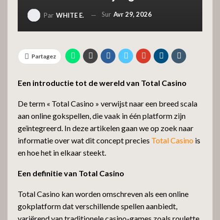
Sur
Avr 29, 2026
Par
WHITE E.
Partagez
Een introductie tot de wereld van Total Casino
De term « Total Casino » verwijst naar een breed scala
aan online gokspellen, die vaak in één platform zijn
geïntegreerd. In deze artikelen gaan we op zoek naar
informatie over wat dit concept precies
Total Casino
is
en hoe het in elkaar steekt.
Een definitie van Total Casino
Total Casino kan worden omschreven als een online
gokplatform dat verschillende spellen aanbiedt,
variërend van traditionele casino-games zoals roulette