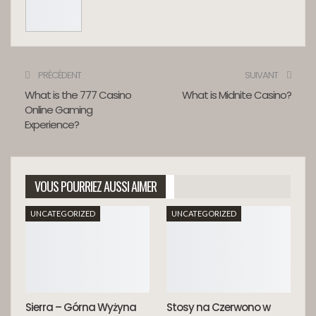
PRÉCÉDENT
SUIVANT
What is the 777 Casino
What is Midnite Casino?
Online Gaming
Experience?
VOUS POURRIEZ AUSSI AIMER
UNCATEGORIZED
UNCATEGORIZED
Sierra – Górna Wyżyna
Stosy na Czerwono w