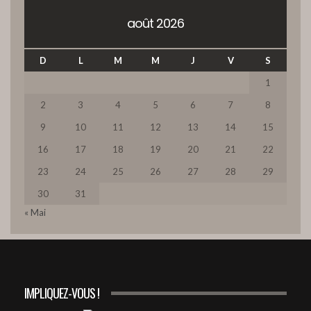
39:09
8
août 2026
CAPTURE DRAMATIQUE D’ESTHER
D
L
M
M
J
V
S
41:08
9
1
2
3
4
5
6
7
8
LA FOI EN DIEU FAIT AVANCER
48:09
10
9
10
11
12
13
14
15
16
17
18
19
20
21
22
3. DIEU SORT LE GRAND JEU. (Partie C)
23
24
25
26
27
28
29
49:20
11
30
31
« Mai
2. DES CHEFS DE NATION QUI ACCUEILLENT LE
PROJET DE DIEU (Partie B)
12
50:48
1. DES CHEFS DE NATION QUI ACCUEILLENT LE
PROJET DE DIEU (Partie A)
13
IMPLIQUEZ-VOUS !
48:41