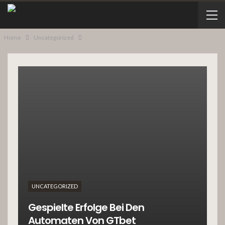
Home
Uncategorized
UNCATEGORIZED
Gespielte Erfolge Bei Den
Automaten Von GTbet