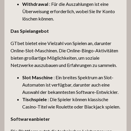
Withdrawal
: Für die Auszahlungen ist eine
Überweisung erforderlich, wobei Sie Ihr Konto
löschen können.
Das Spielangebot
GTbet bietet eine Vielzahl von Spielen an, darunter
Online-Slot-Maschinen. Die Online-Bingo-Aktivitäten
bieten großartige Möglichkeiten, um soziale
Netzwerke auszubauen und Erfahrungen zu sammeln.
Slot Maschine
: Ein breites Spektrum an Slot-
Automaten ist verfügbar, darunter auch eine
Auswahl der bekanntesten Software-Entwickler.
Tischspiele
: Die Spieler können klassische
Casino-Titel wie Roulette oder Blackjack spielen.
Softwareanbieter