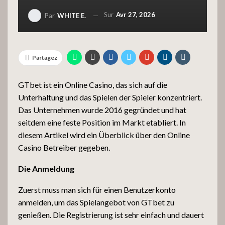
Sur
Avr 27, 2026
Par
WHITE E.
Partagez
GTbet ist ein Online Casino, das sich auf die
Unterhaltung und das Spielen der Spieler konzentriert.
Das Unternehmen wurde 2016 gegründet und hat
seitdem eine feste Position im Markt etabliert. In
diesem Artikel wird ein Überblick über den Online
Casino Betreiber gegeben.
Die Anmeldung
Zuerst muss man sich für einen Benutzerkonto
anmelden, um das Spielangebot von GTbet zu
genießen. Die Registrierung ist sehr einfach und dauert