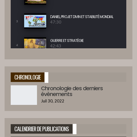
DANIEL, PROJET DIVIN ET STABILITÉ MONDIAL
47:30
3
GUERRE ET STRATÉGIE
42:43
4
BONHEUR POUR ISRAEL ET LES NATIONS
42:47
5
CHRONOLOGIE
Chronologie des derniers
GUERRE DE GOG ET MAGOG
évènements
45:15
6
Juil 30, 2022
ÉVITER L'APOCALYPSE ?
42:12
7
CALENDRIER DE PUBLICATIONS
LE BANQUET DRAMATIQUE