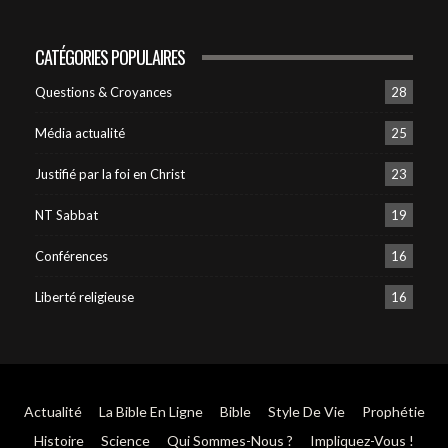
ARMAGEDDON - Amérique, Asie, Afrique,
CATÉGORIES POPULAIRES
Europe, Quelles implications ?
20
57:46
Questions & Croyances
28
Dieu, Jonas et les ninivites
45:22
21
Média actualité
25
Justifié par la foi en Christ
23
01 Un Nouvel age pour l'humanité
49:34
22
NT Sabbat
19
Conférences
16
02 L’avenir du monde est-il réellement déjà
écrit ?
23
Liberté religieuse
16
52:44
03 Bientôt un président pour la terre - Dieu
53:34
24
Actualité
La Bible En Ligne
Bible
Style De Vie
Prophétie
04 Bientôt un président pour la terre ?
Histoire
Science
Qui Sommes-Nous ?
Impliquez-Vous !
(JÉSUS)
25