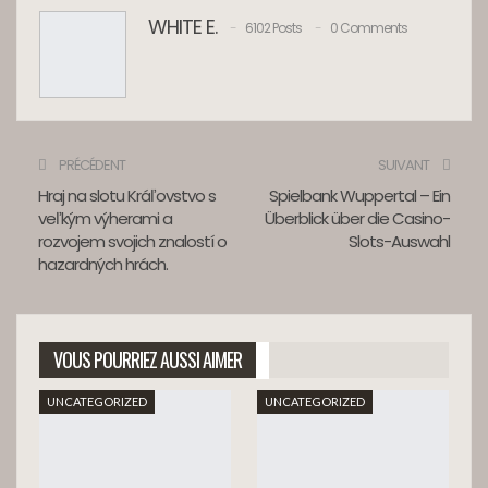
WHITE E.
6102 Posts
0 Comments
Facebook Messenger
PRÉCÉDENT
SUIVANT
Hraj na slotu Kráľovstvo s
Spielbank Wuppertal – Ein
veľkým výherami a
Überblick über die Casino-
rozvojem svojich znalostí o
Slots-Auswahl
hazardných hrách.
VOUS POURRIEZ AUSSI AIMER
UNCATEGORIZED
UNCATEGORIZED