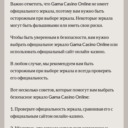
Важно отметить, что Gama Casino Online не имеет
официального зеркала, поэтому вам нужно быть
осторожным при выборе зеркала. Некоторые зеркала
могут быть фальшивыми или иметь свои риски.
Чтобы быть уверенным в безопасности, вам нужно
выбрать официальное зеркало Gama Casino Online или
использовать официальный сайт онлайн-казино.
В любом случае, мы рекомендуем вам быть
осторожным при выборе зеркала и всегда проверять
его официальность.
Вот несколько советов, которые помогут вам выбрать
безопасное зеркало Gama Casino Online:
1. Проверьте официальность зеркала, сравнивая его с
официальным сайтом онлайн-казино.
2. Убедитесь, что зеркало использует современные