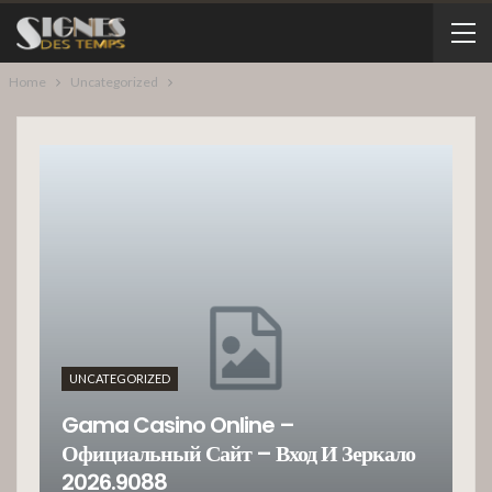
Home
Uncategorized
UNCATEGORIZED
Gama Casino Online –
Официальный Сайт – Вход И Зеркало
2026.9088