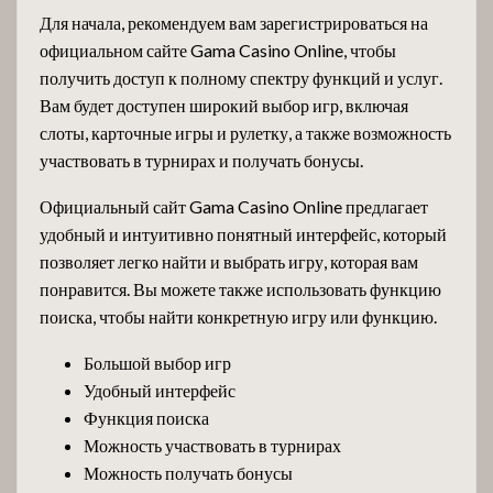
Для начала, рекомендуем вам зарегистрироваться на
официальном сайте Gama Casino Online, чтобы
получить доступ к полному спектру функций и услуг.
Вам будет доступен широкий выбор игр, включая
слоты, карточные игры и рулетку, а также возможность
участвовать в турнирах и получать бонусы.
Официальный сайт Gama Casino Online предлагает
удобный и интуитивно понятный интерфейс, который
позволяет легко найти и выбрать игру, которая вам
понравится. Вы можете также использовать функцию
поиска, чтобы найти конкретную игру или функцию.
Большой выбор игр
Удобный интерфейс
Функция поиска
Можность участвовать в турнирах
Можность получать бонусы