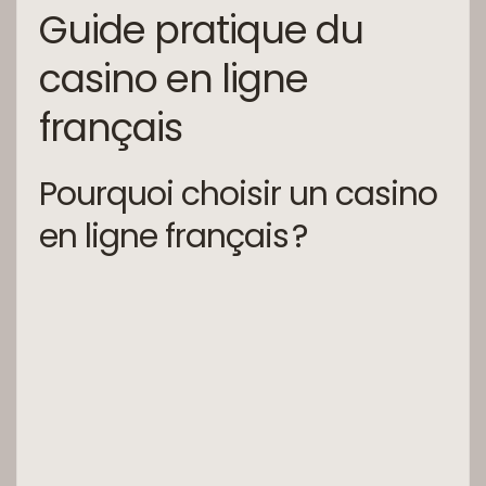
Guide pratique du
casino en ligne
français
Pourquoi choisir un casino
en ligne français ?