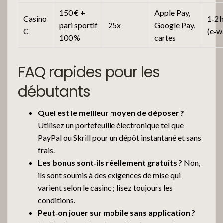
150 € +
Apple Pay,
Casino
1‑2 
pari sportif
25x
Google Pay,
C
(e‑w
100 %
cartes
FAQ rapides pour les
débutants
Quel est le meilleur moyen de déposer ?
Utilisez un portefeuille électronique tel que
PayPal ou Skrill pour un dépôt instantané et sans
frais.
Les bonus sont‑ils réellement gratuits ?
Non,
ils sont soumis à des exigences de mise qui
varient selon le casino ; lisez toujours les
conditions.
Peut‑on jouer sur mobile sans application ?