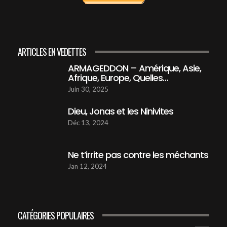
02 L’avenir du monde est-il réellement déjà
écrit ?
23
52:44
ARTICLES EN VEDETTES
ARMAGEDDON – Amérique, Asie,
03 Bientôt un président pour la terre - Dieu
Afrique, Europe, Quelles…
53:34
24
Juin 30, 2025
04 Bientôt un président pour la terre ?
Dieu, Jonas et les Ninivites
(JÉSUS)
25
Déc 13, 2024
43:55
05 Bientôt un président pour la terre?
Ne t’irrite pas contre les méchants
(Quand?)
26
57:39
Jan 12, 2024
06 La statue de la destinée - La prophétie
peut-elle être modifiée ?
27
56:28
CATÉGORIES POPULAIRES