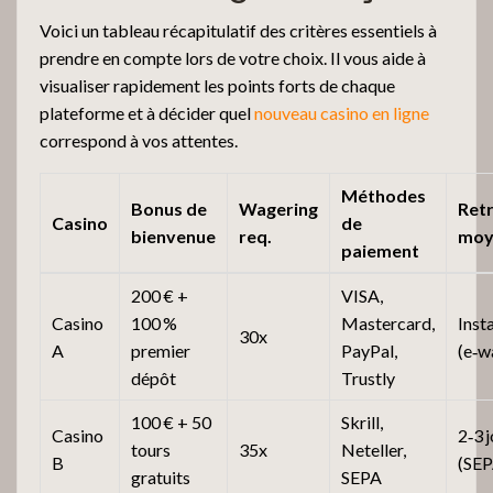
Voici un tableau récapitulatif des critères essentiels à
prendre en compte lors de votre choix. Il vous aide à
visualiser rapidement les points forts de chaque
plateforme et à décider quel
nouveau casino en ligne
correspond à vos attentes.
Méthodes
Bonus de
Wagering
Retr
Casino
de
bienvenue
req.
moy
paiement
200 € +
VISA,
Casino
100 %
Mastercard,
Inst
30x
A
premier
PayPal,
(e‑w
dépôt
Trustly
100 € + 50
Skrill,
Casino
2‑3 
tours
35x
Neteller,
B
(SEP
gratuits
SEPA