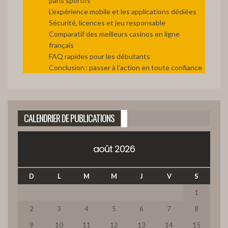
paris sportifs
3. DIEU SORT LE GRAND JEU. (Partie C)
L’expérience mobile et les applications dédiées
49:20
11
Sécurité, licences et jeu responsable
Comparatif des meilleurs casinos en ligne
français
2. DES CHEFS DE NATION QUI ACCUEILLENT LE
FAQ rapides pour les débutants
PROJET DE DIEU (Partie B)
12
50:48
Conclusion : passer à l’action en toute confiance
1. DES CHEFS DE NATION QUI ACCUEILLENT LE
PROJET DE DIEU (Partie A)
13
48:41
CALENDRIER DE PUBLICATIONS
LA BELLE ESTHER, QUI SAIT SI CE N'EST POUR UN
TEMPS COMME CELUI-CI ?
14
46:09
août 2026
LA GRANDE POTENCE DE SUSE, QUI Y SERA
PENDU ?
D
L
M
M
J
V
S
15
48:01
1
DÉCRET IMPÉRIALE DRAMATIQUE, QUI LE
2
3
4
5
6
7
8
DÉNONCERA ? LE LIVRE D'ESTHER
16
01:00:58
9
10
11
12
13
14
15