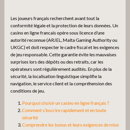
Les joueurs français recherchent avant tout la
conformité légale et la protection de leurs données. Un
casino en ligne francais opère sous licence d’une
autorité reconnue (ARJEL, Malta Gaming Authority ou
UKGC) et doit respecter le cadre fiscal et les exigences
de jeu responsable. Cette garantie évite les mauvaises
surprises lors des dépôts ou des retraits, car les
opérateurs sont régulièrement audités. En plus de la
sécurité, la localisation linguistique simplifie la
navigation, le service client et la compréhension des
conditions de jeu.
Pourquoi choisir un casino en ligne français ?
Comment s’inscrire rapidement et en toute
sécurité
Comprendre les bonus et leurs exigences de mise