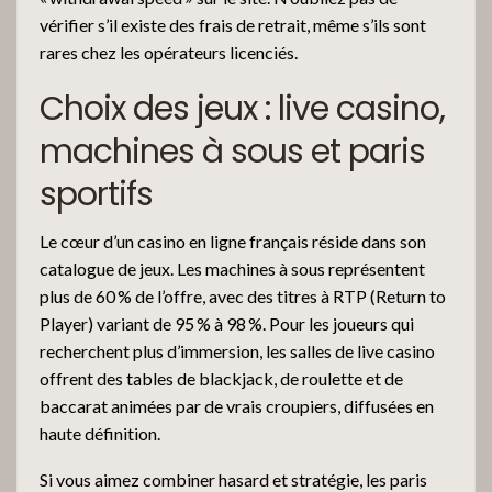
vérifier s’il existe des frais de retrait, même s’ils sont
rares chez les opérateurs licenciés.
Choix des jeux : live casino,
machines à sous et paris
sportifs
Le cœur d’un casino en ligne français réside dans son
catalogue de jeux. Les machines à sous représentent
plus de 60 % de l’offre, avec des titres à RTP (Return to
Player) variant de 95 % à 98 %. Pour les joueurs qui
recherchent plus d’immersion, les salles de live casino
offrent des tables de blackjack, de roulette et de
baccarat animées par de vrais croupiers, diffusées en
haute définition.
Si vous aimez combiner hasard et stratégie, les paris