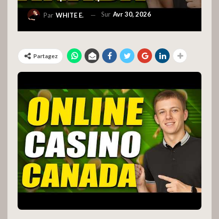
Sur
Avr 30, 2026
Par
WHITE E.
Partagez