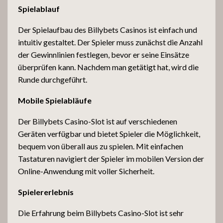
Spielablauf
Der Spielaufbau des Billybets Casinos ist einfach und
intuitiv gestaltet. Der Spieler muss zunächst die Anzahl
der Gewinnlinien festlegen, bevor er seine Einsätze
überprüfen kann. Nachdem man getätigt hat, wird die
Runde durchgeführt.
Mobile Spielabläufe
Der Billybets Casino-Slot ist auf verschiedenen
Geräten verfügbar und bietet Spieler die Möglichkeit,
bequem von überall aus zu spielen. Mit einfachen
Tastaturen navigiert der Spieler im mobilen Version der
Online-Anwendung mit voller Sicherheit.
Spielererlebnis
Die Erfahrung beim Billybets Casino-Slot ist sehr