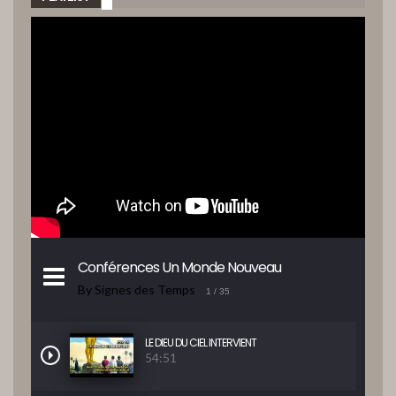
Conférences Un Monde Nouveau
By Signes des Temps
1
/ 35
LE DIEU DU CIEL INTERVIENT
54:51