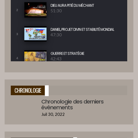
DIEU AURA PITIÉ DU MÉCHANT
51:30
2
DANIEL, PROJET DIVIN ET STABILITÉ MONDIAL
47:30
3
GUERRE ET STRATÉGIE
42:43
4
BONHEUR POUR ISRAEL ET LES NATIONS
42:47
5
CHRONOLOGIE
Chronologie des derniers
GUERRE DE GOG ET MAGOG
évènements
45:15
6
Juil 30, 2022
ÉVITER L'APOCALYPSE ?
42:12
7