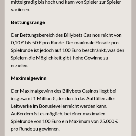
mittelgradig bis hoch und kann von Spieler zur Spieler
variieren.
Bettungsrange
Der Bettungsbereich des Billybets Casinos reicht von
0,10 € bis 50 € pro Runde. Der maximale Einsatz pro
Spielrunde ist jedoch auf 100 Euro beschränkt, was den
Spielern die Möglichkeit gibt, hohe Gewinne zu
erzielen.
Maximalgewinn
Der Maximalgewinn des Billybets Casinos liegt bei
insgesamt 1 Million €, der durch das Auffüllen aller
Leitwerke im Bonuslevel erreicht werden kann.
Außerdem ist es möglich, bei einer maximalen
Spielrunde von 100 Euro ein Maximum von 25.000 €
pro Runde zu gewinnen.