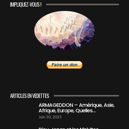
IMPLIQUEZ-VOUS !
48:41
LA BELLE ESTHER, QUI SAIT SI CE N'EST POUR UN
TEMPS COMME CELUI-CI ?
14
46:09
LA GRANDE POTENCE DE SUSE, QUI Y SERA
PENDU ?
15
48:01
DÉCRET IMPÉRIALE DRAMATIQUE, QUI LE
DÉNONCERA ? LE LIVRE D'ESTHER
16
01:00:58
Dieu Révèle De Quelles Nations Viendra Son
Peuple
17
45:16
ARTICLES EN VEDETTES
ARMAGEDDON – Amérique, Asie,
Citoyens Du Ciel
Afrique, Europe, Quelles…
46:37
18
Juin 30, 2025
OLIVIER PELMARD TÉMOIGNE