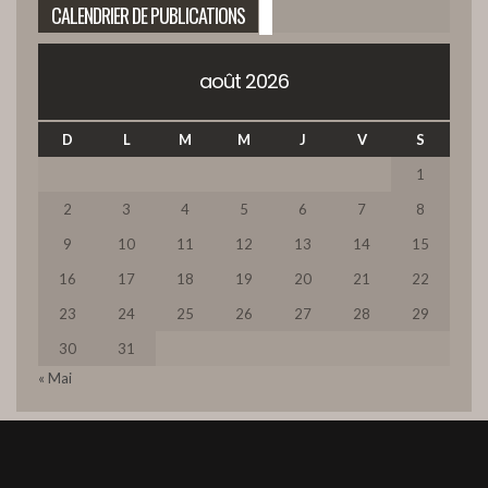
CALENDRIER DE PUBLICATIONS
LE BANQUET DRAMATIQUE
39:09
8
août 2026
CAPTURE DRAMATIQUE D’ESTHER
D
L
M
M
J
V
S
41:08
9
1
2
3
4
5
6
7
8
LA FOI EN DIEU FAIT AVANCER
48:09
10
9
10
11
12
13
14
15
16
17
18
19
20
21
22
3. DIEU SORT LE GRAND JEU. (Partie C)
23
24
25
26
27
28
29
49:20
11
30
31
« Mai
2. DES CHEFS DE NATION QUI ACCUEILLENT LE
PROJET DE DIEU (Partie B)
12
50:48
1. DES CHEFS DE NATION QUI ACCUEILLENT LE
PROJET DE DIEU (Partie A)
13