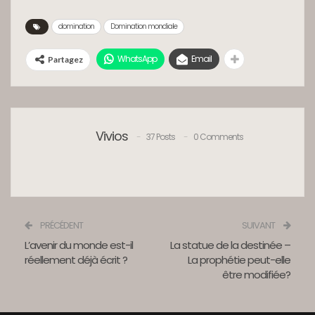
domination
Domination mondiale
WhatsApp
Email
Partagez
Vivios
37 Posts
0 Comments
PRÉCÉDENT
SUIVANT
L’avenir du monde est-il
La statue de la destinée –
réellement déjà écrit ?
La prophétie peut-elle
être modifiée?