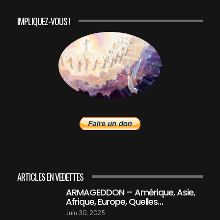
Europe, Quelles implications ?
20
57:46
IMPLIQUEZ-VOUS !
Dieu, Jonas et les ninivites
45:22
21
01 Un Nouvel age pour l'humanité
49:34
22
02 L’avenir du monde est-il réellement déjà
écrit ?
23
52:44
03 Bientôt un président pour la terre - Dieu
53:34
24
ARTICLES EN VEDETTES
04 Bientôt un président pour la terre ?
ARMAGEDDON – Amérique, Asie,
(JÉSUS)
25
Afrique, Europe, Quelles…
43:55
Juin 30, 2025