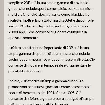
scegliere 20Bet è la sua ampia gamma di opzioni di
gioco, che include sport come calcio, basket, tennis e
molti altri, nonché giochi di carte come blackjack e
roulette. Inoltre, la piattaforma di 20Bet è disponibile
sia per PC che per dispositivi mobili, grazie all’app
20bet app, il che consente di giocare ovunque e in
qualsiasi momento.
Un’altra caratteristica importante di 20Bet è la sua
ampia gamma di opzioni di scommesse, che include
anche le scommesse live e le scommesse in diretta. Ciò
consente di giocare in tempo reale e di aumentare le
possibilità di vincere.
Inoltre, 20Bet offre un’ampia gamma di bonus e
promozioni per i nuovi giocatori, come ad esempio il
bonus di benvenuto del 100% fino a 100€. Ciò
consente di iniziare a giocare con un budget più ampio
e di aumentare le possibilità di vincere.