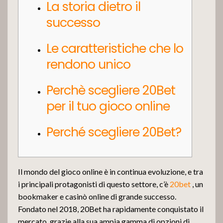
La storia dietro il
successo
Le caratteristiche che lo
rendono unico
Perchè scegliere 20Bet
per il tuo gioco online
Perché scegliere 20Bet?
Il mondo del gioco online è in continua evoluzione, e tra
i principali protagonisti di questo settore, c’è
20bet
, un
bookmaker e casinò online di grande successo.
Fondato nel 2018, 20Bet ha rapidamente conquistato il
mercato, grazie alla sua ampia gamma di opzioni di