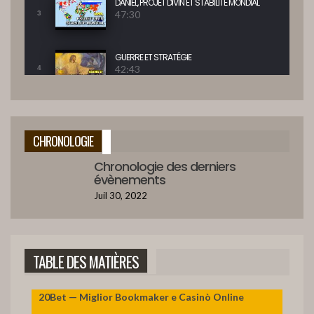
DANIEL, PROJET DIVIN ET STABILITÉ MONDIAL
47:30
3
GUERRE ET STRATÉGIE
42:43
4
BONHEUR POUR ISRAEL ET LES NATIONS
42:47
5
CHRONOLOGIE
Chronologie des derniers
GUERRE DE GOG ET MAGOG
évènements
45:15
6
Juil 30, 2022
ÉVITER L'APOCALYPSE ?
42:12
7
TABLE DES MATIÈRES
LE BANQUET DRAMATIQUE
39:09
8
20Bet — Miglior Bookmaker e Casinò Online