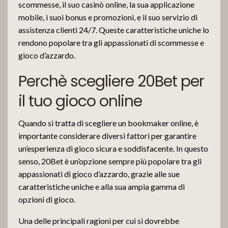
scommesse, il suo casinò online, la sua applicazione
mobile, i suoi bonus e promozioni, e il suo servizio di
assistenza clienti 24/7. Queste caratteristiche uniche lo
rendono popolare tra gli appassionati di scommesse e
gioco d’azzardo.
Perchè scegliere 20Bet per
il tuo gioco online
Quando si tratta di scegliere un bookmaker online, è
importante considerare diversi fattori per garantire
un’esperienza di gioco sicura e soddisfacente. In questo
senso, 20Bet è un’opzione sempre più popolare tra gli
appassionati di gioco d’azzardo, grazie alle sue
caratteristiche uniche e alla sua ampia gamma di
opzioni di gioco.
Una delle principali ragioni per cui si dovrebbe