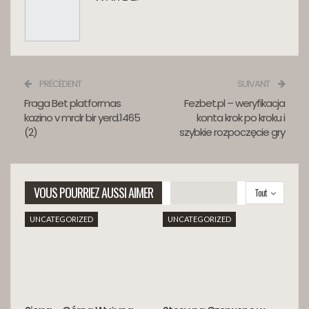
PRÉCÉDENT
SUIVANT
Fraga Bet platformas
Fezbet.pl – weryfikacja
kazino v mrclr bir yerd.1465
konta krok po kroku i
(2)
szybkie rozpoczęcie gry
VOUS POURRIEZ AUSSI AIMER
Tout
UNCATEGORIZED
UNCATEGORIZED