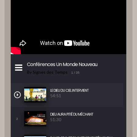
Conférences Un Monde Nouveau
By Signes des Temps
1
/ 35
LE DIEU DU CIEL INTERVIENT
54:51
DIEU AURA PITIÉ DU MÉCHANT
51:30
2