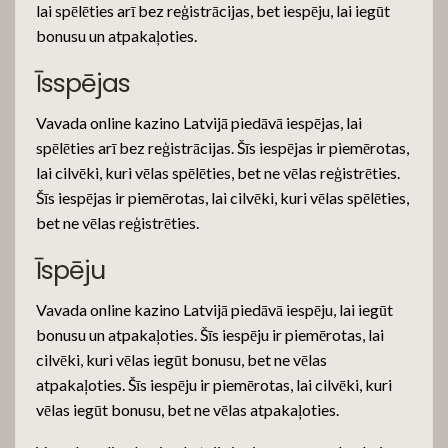
lai spēlēties arī bez reģistrācijas, bet iespēju, lai iegūt
bonusu un atpakaļoties.
Īsspējas
Vavada online kazino Latvijā piedāvā iespējas, lai
spēlēties arī bez reģistrācijas. Šīs iespējas ir piemērotas,
lai cilvēki, kuri vēlas spēlēties, bet ne vēlas reģistrēties.
Šīs iespējas ir piemērotas, lai cilvēki, kuri vēlas spēlēties,
bet ne vēlas reģistrēties.
Īspēju
Vavada online kazino Latvijā piedāvā iespēju, lai iegūt
bonusu un atpakaļoties. Šīs iespēju ir piemērotas, lai
cilvēki, kuri vēlas iegūt bonusu, bet ne vēlas
atpakaļoties. Šīs iespēju ir piemērotas, lai cilvēki, kuri
vēlas iegūt bonusu, bet ne vēlas atpakaļoties.