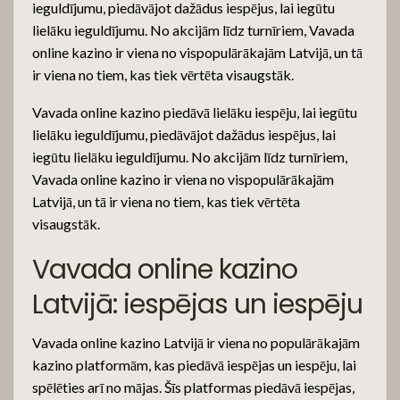
ieguldījumu, piedāvājot dažādus iespējus, lai iegūtu
lielāku ieguldījumu. No akcijām līdz turnīriem, Vavada
online kazino ir viena no vispopulārākajām Latvijā, un tā
ir viena no tiem, kas tiek vērtēta visaugstāk.
Vavada online kazino piedāvā lielāku iespēju, lai iegūtu
lielāku ieguldījumu, piedāvājot dažādus iespējus, lai
iegūtu lielāku ieguldījumu. No akcijām līdz turnīriem,
Vavada online kazino ir viena no vispopulārākajām
Latvijā, un tā ir viena no tiem, kas tiek vērtēta
visaugstāk.
Vavada online kazino
Latvijā: iespējas un iespēju
Vavada online kazino Latvijā ir viena no populārākajām
kazino platformām, kas piedāvā iespējas un iespēju, lai
spēlēties arī no mājas. Šīs platformas piedāvā iespējas,