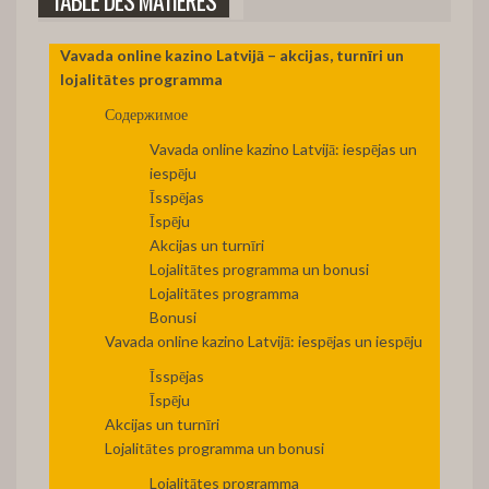
TABLE DES MATIÈRES
LE BANQUET DRAMATIQUE
39:09
8
Vavada online kazino Latvijā – akcijas, turnīri un
lojalitātes programma
CAPTURE DRAMATIQUE D’ESTHER
Содержимое
41:08
9
Vavada online kazino Latvijā: iespējas un
iespēju
LA FOI EN DIEU FAIT AVANCER
Īsspējas
48:09
10
Īspēju
Akcijas un turnīri
Lojalitātes programma un bonusi
3. DIEU SORT LE GRAND JEU. (Partie C)
Lojalitātes programma
49:20
11
Bonusi
Vavada online kazino Latvijā: iespējas un iespēju
2. DES CHEFS DE NATION QUI ACCUEILLENT LE
Īsspējas
PROJET DE DIEU (Partie B)
12
50:48
Īspēju
Akcijas un turnīri
Lojalitātes programma un bonusi
1. DES CHEFS DE NATION QUI ACCUEILLENT LE
PROJET DE DIEU (Partie A)
13
48:41
Lojalitātes programma