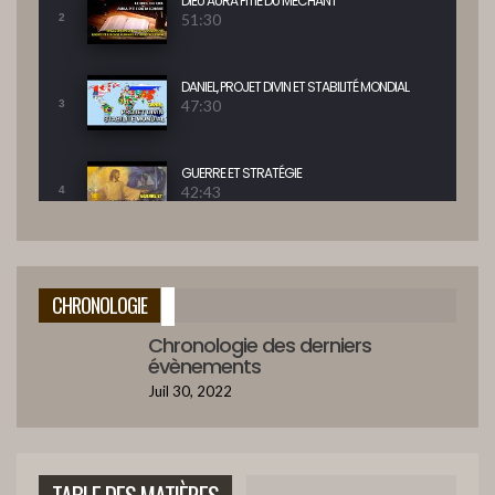
DIEU AURA PITIÉ DU MÉCHANT
51:30
2
DANIEL, PROJET DIVIN ET STABILITÉ MONDIAL
47:30
3
GUERRE ET STRATÉGIE
42:43
4
BONHEUR POUR ISRAEL ET LES NATIONS
42:47
5
CHRONOLOGIE
Chronologie des derniers
GUERRE DE GOG ET MAGOG
évènements
45:15
6
Juil 30, 2022
ÉVITER L'APOCALYPSE ?
42:12
7