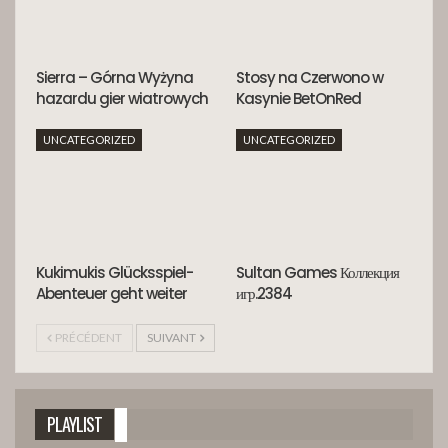
Sierra – Górna Wyżyna
Stosy na Czerwono w
hazardu gier wiatrowych
Kasynie BetOnRed
UNCATEGORIZED
UNCATEGORIZED
Kukimukis Glücksspiel-
Sultan Games Коллекция
Abenteuer geht weiter
игр.2384
PRÉCÉDENT
SUIVANT
PLAYLIST